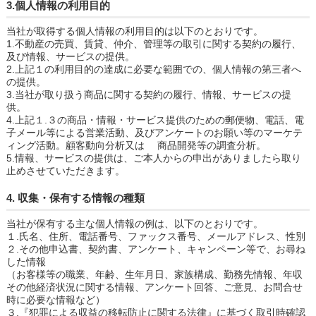
3.個人情報の利用目的
当社が取得する個人情報の利用目的は以下のとおりです。
1.不動産の売買、賃貸、仲介、管理等の取引に関する契約の履行、
及び情報、サービスの提供。
2.上記１の利用目的の達成に必要な範囲での、個人情報の第三者へ
の提供。
3.当社が取り扱う商品に関する契約の履行、情報、サービスの提
供。
4.上記１.３の商品・情報・サービス提供のための郵便物、電話、電
子メール等による営業活動、及びアンケートのお願い等のマーケテ
ィング活動。顧客動向分析又は 商品開発等の調査分析。
5.情報、サービスの提供は、ご本人からの申出がありましたら取り
止めさせていただきます。
4. 収集・保有する情報の種類
当社が保有する主な個人情報の例は、以下のとおりです。
１.氏名、住所、電話番号、ファックス番号、メールアドレス、性別
２.その他申込書、契約書、アンケート、キャンペーン等で、お尋ね
した情報
（お客様等の職業、年齢、生年月日、家族構成、勤務先情報、年収
その他経済状況に関する情報、アンケート回答、ご意見、お問合せ
時に必要な情報など）
３.『犯罪による収益の移転防止に関する法律』に基づく取引時確認