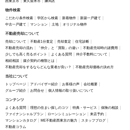
西東京市
東久留米市
練馬区
物件検索
こだわり条件検索
学区から検索
新着物件
新築一戸建て
中古一戸建て
マンション
土地
オリジナル物件
不動産売却について
売却について
不動産1分査定
売却査定
住宅診断
不動産売却の流れ
「仲介」と「買取」の違い
不動産売却時の諸費用
少しでも高く売るポイント
よくある質問
仲介手数料について
相続相談
媒介契約の種類とは
不動産売却をするならどんな業者が良い？
不動産売却価格の決め方
当社について
トップページ
アドバイザー紹介
お客様の声
会社概要
グループ紹介
お問合せ
個人情報の取り扱いについて
コンテンツ
よくある質問
理想の住まい探しのコツ
特典・サービス
保険の相談
ファイナンシャルプラン
ローンシミュレーション
来店予約
マンションカタログ
ME不動産西東京の魅力
スタッフブログ
不動産コラム