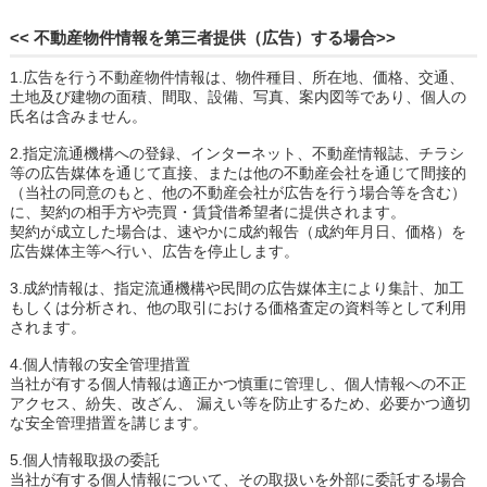
<< 不動産物件情報を第三者提供（広告）する場合>>
1.広告を行う不動産物件情報は、物件種目、所在地、価格、交通、
土地及び建物の面積、間取、設備、写真、案内図等であり、個人の
氏名は含みません。
2.指定流通機構への登録、インターネット、不動産情報誌、チラシ
等の広告媒体を通じて直接、または他の不動産会社を通じて間接的
（当社の同意のもと、他の不動産会社が広告を行う場合等を含む）
に、契約の相手方や売買・賃貸借希望者に提供されます。
契約が成立した場合は、速やかに成約報告（成約年月日、価格）を
広告媒体主等へ行い、広告を停止します。
3.成約情報は、指定流通機構や民間の広告媒体主により集計、加工
もしくは分析され、他の取引における価格査定の資料等として利用
されます。
4.個人情報の安全管理措置
当社が有する個人情報は適正かつ慎重に管理し、個人情報への不正
アクセス、紛失、改ざん、 漏えい等を防止するため、必要かつ適切
な安全管理措置を講じます。
5.個人情報取扱の委託
当社が有する個人情報について、その取扱いを外部に委託する場合