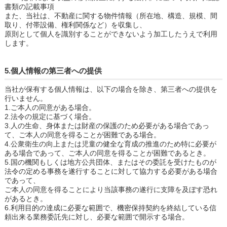
書類の記載事項
また、当社は、不動産に関する物件情報（所在地、構造、規模、間
取り、付帯設備、権利関係など）を収集し、
原則として個人を識別することができないよう加工したうえで利用
します。
5.個人情報の第三者への提供
当社が保有する個人情報は、以下の場合を除き、第三者への提供を
行いません。
1.ご本人の同意がある場合。
2.法令の規定に基づく場合。
3.人の生命、身体または財産の保護のため必要がある場合であっ
て、ご本人の同意を得ることが困難である場合。
4.公衆衛生の向上または児童の健全な育成の推進のため特に必要が
ある場合であって、ご本人の同意を得ることが困難であるとき。
5.国の機関もしくは地方公共団体、またはその委託を受けたものが
法令の定める事務を遂行することに対して協力する必要がある場合
であって、
ご本人の同意を得ることにより当該事務の遂行に支障を及ぼす恐れ
があるとき。
6.利用目的の達成に必要な範囲で、機密保持契約を終結している信
頼出来る業務委託先に対し、必要な範囲で開示する場合。