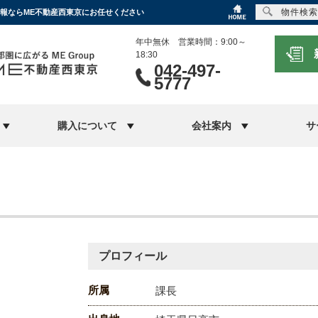
物件検索
情報ならME不動産西東京にお任せください
年中無休 営業時間：9:00～
18:30
042-497-
5777
購入について
会社案内
サ
プロフィール
所属
課長