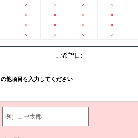
○
○
○
○
○
○
○
○
○
○
○
○
○
○
○
○
ご希望日:
その他項目を入力してください