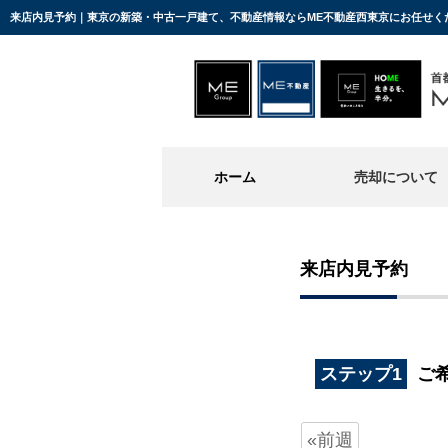
来店内見予約｜東京の新築・中古一戸建て、不動産情報ならME不動産西東京にお任せく
ホーム
売却について
来店内見予約
ステップ1
ご
«前週