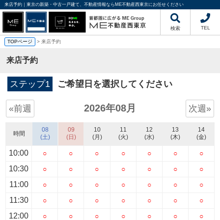
来店予約｜東京の新築・中古一戸建て、不動産情報ならME不動産西東京にお任せください
TEL
検索
TOPページ
> 来店予約
来店予約
ステップ1
ご希望日を選択してください
2026年08月
«前週
次週»
08
09
10
11
12
13
14
時間
(土)
(日)
(月)
(火)
(水)
(木)
(金)
10:00
○
○
○
○
○
○
○
10:30
○
○
○
○
○
○
○
11:00
○
○
○
○
○
○
○
11:30
○
○
○
○
○
○
○
12:00
○
○
○
○
○
○
○