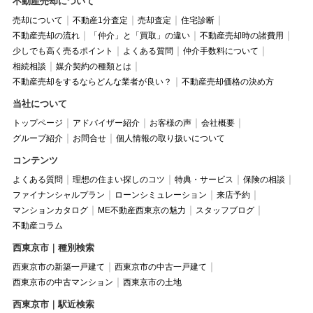
不動産売却について
売却について
不動産1分査定
売却査定
住宅診断
不動産売却の流れ
「仲介」と「買取」の違い
不動産売却時の諸費用
少しでも高く売るポイント
よくある質問
仲介手数料について
相続相談
媒介契約の種類とは
不動産売却をするならどんな業者が良い？
不動産売却価格の決め方
当社について
トップページ
アドバイザー紹介
お客様の声
会社概要
グループ紹介
お問合せ
個人情報の取り扱いについて
コンテンツ
よくある質問
理想の住まい探しのコツ
特典・サービス
保険の相談
ファイナンシャルプラン
ローンシミュレーション
来店予約
マンションカタログ
ME不動産西東京の魅力
スタッフブログ
不動産コラム
西東京市｜種別検索
西東京市の新築一戸建て
西東京市の中古一戸建て
西東京市の中古マンション
西東京市の土地
西東京市｜駅近検索