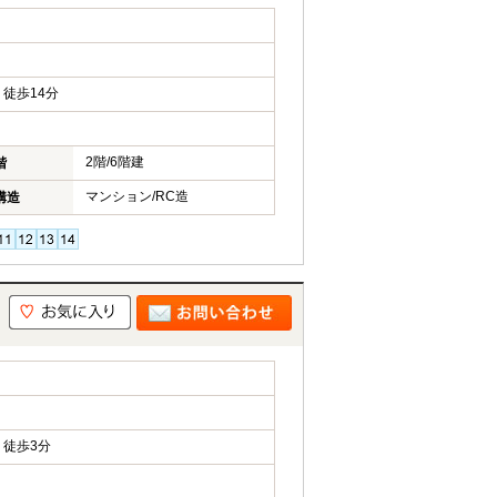
徒歩14分
2階/6階建
階
マンション/RC造
構造
徒歩3分