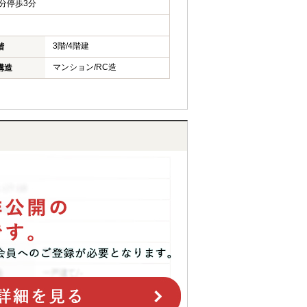
分停歩3分
3階/4階建
階
マンション/RC造
構造