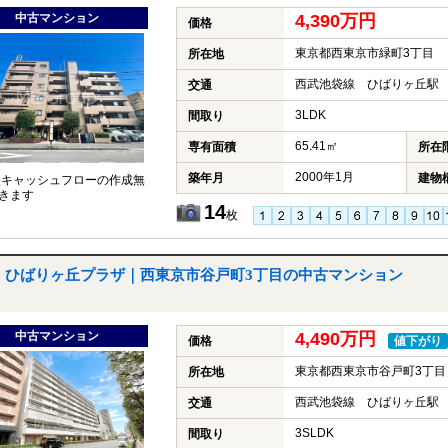
中古マンション
4,390万円
価格
東京都西東京市緑町3丁目
所在地
西武池袋線 ひばりヶ丘駅 
交通
3LDK
間取り
65.41㎡
専有面積
所在
2000年1月
築年月
建物
談キャッシュフローの作成無
きます
14
枚
ひばりヶ丘プラザ｜西東京市谷戸町3丁目の中古マンション
中古マンション
4,490万円
価格
値下がり
東京都西東京市谷戸町3丁目
所在地
西武池袋線 ひばりヶ丘駅 
交通
3SLDK
間取り