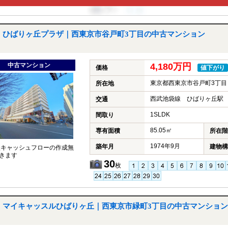
ひばりヶ丘プラザ｜西東京市谷戸町3丁目の中古マンション
中古マンション
4,180万円
価格
値下がり
東京都西東京市谷戸町3丁目
所在地
西武池袋線 ひばりヶ丘駅 
交通
1SLDK
間取り
85.05㎡
専有面積
所在階
1974年9月
築年月
建物構
談キャッシュフローの作成無
きます
30
枚
マイキャッスルひばりヶ丘｜西東京市緑町3丁目の中古マンション