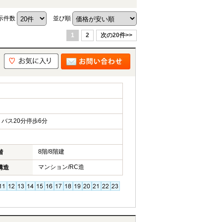
示件数
並び順
1
2
次の20件>>
バス20分停歩6分
8階/8階建
階
マンション/RC造
構造