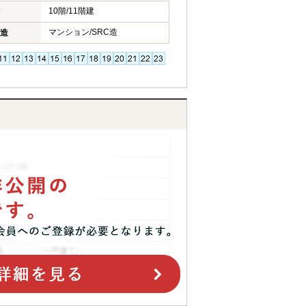
10階/11階建
マンション/SRC造
造