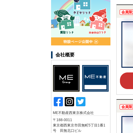
会員限
会社概要
会員限
ME不動産西東京株式会社
〒188-0011
東京都西東京市田無町5丁目1番1
号 田無北口ビル