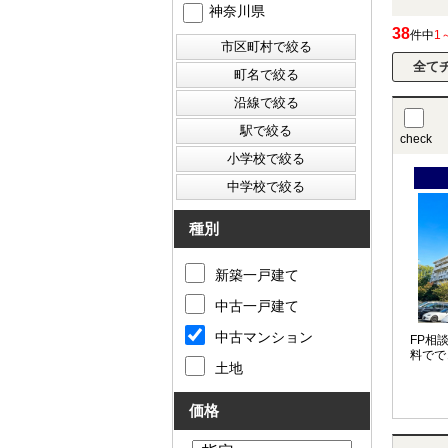
神奈川県
38
件中
1
check
種別
新築一戸建て
中古一戸建て
中古マンション
FP相
料でで
土地
価格