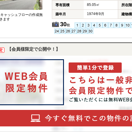
85.05㎡
専有面積
所在階
1974年9月
築年月
建物構
談キャッシュフローの作成無
きます
30
枚
【会員様限定で公開中！】
定