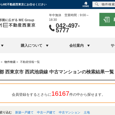
物件検索
ならME不動産西東京にお任せください
年中無休 営業時間：9:00～
18:30
042-497-
5777
購入について
会社案内
サ
>
物件検索
>
不動産情報一覧
都 西東京市 西武池袋線 中古マンションの検索結果一覧
16167
会員登録をするとさらに
件の中から探せます。
絞り込む
新築一戸建て
中古一戸建て
中古マンション
土地