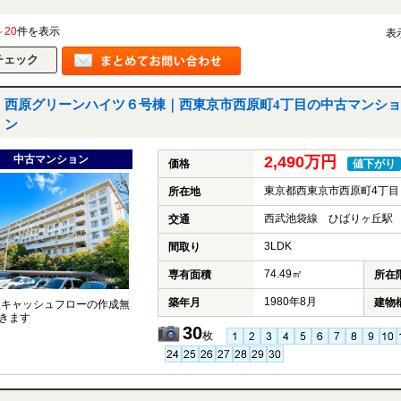
～20
件を表示
表
西原グリーンハイツ６号棟｜西東京市西原町4丁目の中古マンショ
ン
中古マンション
2,490万円
価格
値下がり
東京都西東京市西原町4丁目
所在地
西武池袋線 ひばりヶ丘駅 
交通
3LDK
間取り
74.49㎡
専有面積
所在
1980年8月
築年月
建物
談キャッシュフローの作成無
きます
30
枚