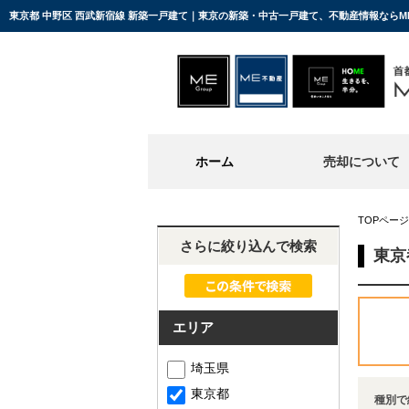
東京都 中野区 西武新宿線 新築一戸建て｜東京の新築・中古一戸建て、不動産情報なら
ホーム
売却について
TOPページ
さらに絞り込んで検索
東京
エリア
埼玉県
東京都
種別で