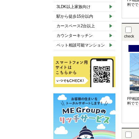
FP相
料でで
3LDK以上家族向け
駅から徒歩15分以内
カースペース2台以上
カウンターキッチン
check
ペット相談可能マンション
FP相
料でで