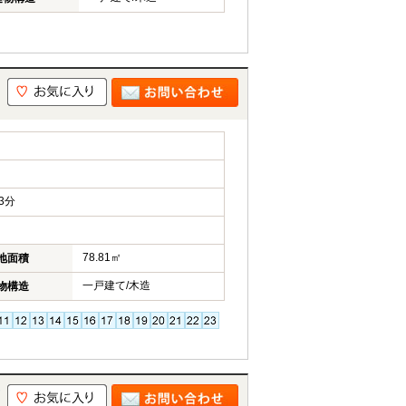
3分
78.81㎡
地面積
一戸建て/木造
物構造