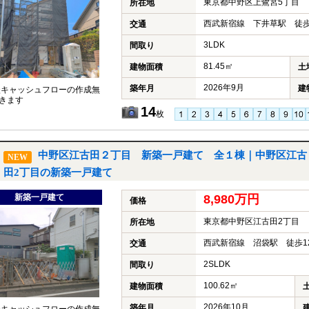
東京都中野区上鷺宮5丁目
所在地
西武新宿線 下井草駅 徒歩
交通
3LDK
間取り
81.45㎡
建物面積
土
2026年9月
築年月
建
談キャッシュフローの作成無
きます
14
枚
中野区江古田２丁目 新築一戸建て 全１棟｜中野区江古
NEW
田2丁目の新築一戸建て
新築一戸建て
8,980万円
価格
東京都中野区江古田2丁目
所在地
西武新宿線 沼袋駅 徒歩1
交通
2SLDK
間取り
100.62㎡
建物面積
2026年10月
築年月