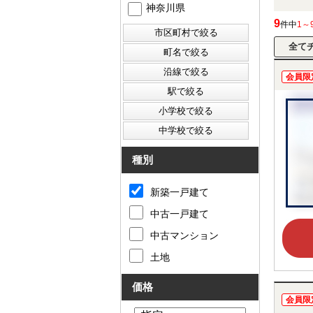
神奈川県
9
件中
1～
会員限
種別
新築一戸建て
中古一戸建て
中古マンション
土地
価格
会員限