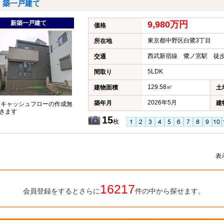
築一戸建て
新築一戸建て
9,980万円
価格
東京都中野区白鷺3丁目
所在地
西武新宿線 鷺ノ宮駅 徒歩
交通
5LDK
間取り
129.58㎡
建物面積
土
2026年5月
築年月
建
談キャッシュフローの作成無
きます
15
枚
表
16217
会員登録をするとさらに
件の中から探せます。