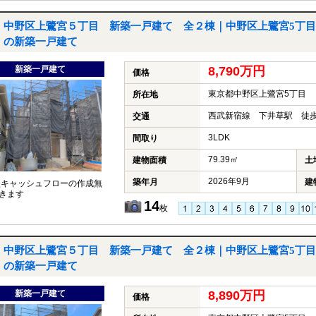
中野区上鷺宮５丁目 新築一戸建て 全２棟｜中野区上鷺宮5丁目
の新築一戸建て
新築一戸建て
8,790万円
価格
東京都中野区上鷺宮5丁目
所在地
西武新宿線 下井草駅 徒歩
交通
3LDK
間取り
79.39㎡
建物面積
土
2026年9月
築年月
建
談キャッシュフローの作成無
きます
14
枚
中野区上鷺宮５丁目 新築一戸建て 全２棟｜中野区上鷺宮5丁目
の新築一戸建て
新築一戸建て
8,890万円
価格