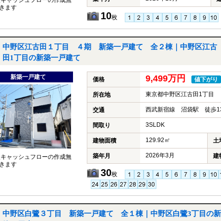
談キャッシュフローの作成無
きます
10
枚
中野区江古田１丁目 ４期 新築一戸建て 全２棟｜中野区江古
田1丁目の新築一戸建て
新築一戸建て
9,499万円
価格
値下がり
東京都中野区江古田1丁目
所在地
西武新宿線 沼袋駅 徒歩1
交通
3SLDK
間取り
129.92㎡
建物面積
土
2026年3月
築年月
建
談キャッシュフローの作成無
きます
30
枚
中野区白鷺３丁目 新築一戸建て 全１棟｜中野区白鷺3丁目の新