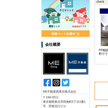
check
会社概要
FP相
料でで
ME不動産西東京株式会社
〒188-0011
東京都西東京市田無町5丁目1番1
号 田無北口ビル