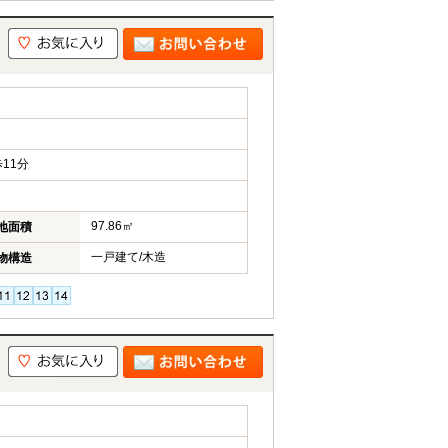
11分
97.86㎡
地面積
一戸建て/木造
物構造