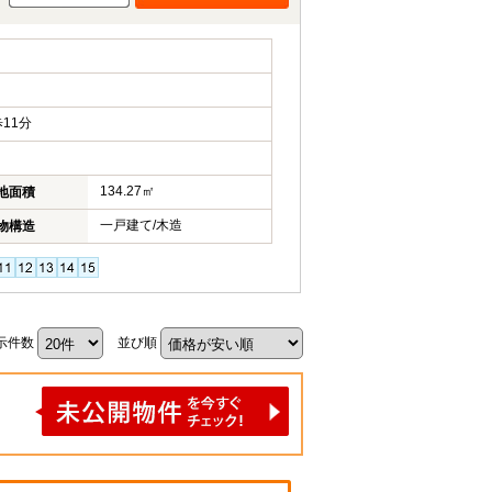
11分
134.27㎡
地面積
一戸建て/木造
物構造
示件数
並び順