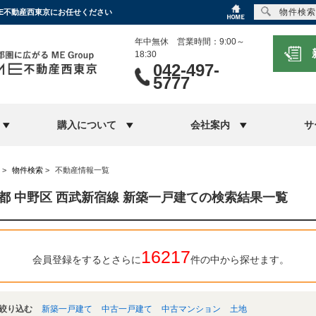
物件検索
ME不動産西東京にお任せください
年中無休 営業時間：9:00～
18:30
042-497-
5777
購入について
会社案内
サ
>
物件検索
>
不動産情報一覧
都 中野区 西武新宿線 新築一戸建ての検索結果一覧
16217
会員登録をするとさらに
件の中から探せます。
絞り込む
新築一戸建て
中古一戸建て
中古マンション
土地