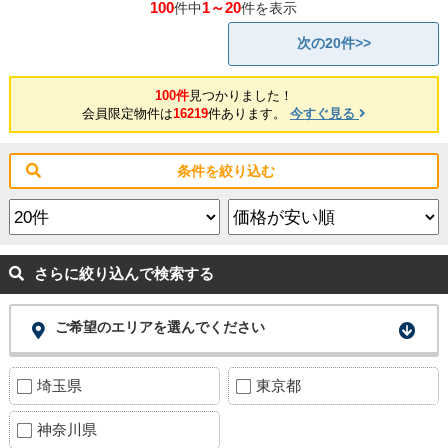
100
1～20
件中
件を表示
次の20件>>
100件
見つかりました！
会員限定物件は
16219
件あります。
今すぐ見る
条件を絞り込む
さらに絞り込んで検索する
ご希望のエリアを選んでください
埼玉県
東京都
神奈川県