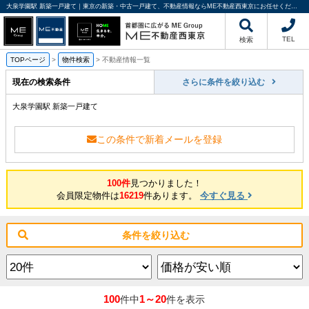
大泉学園駅 新築一戸建て｜東京の新築・中古一戸建て、不動産情報ならME不動産西東京にお任せください
TEL
検索
TOPページ
>
物件検索
>
不動産情報一覧
現在の検索条件
さらに条件を絞り込む
大泉学園駅 新築一戸建て
この条件で新着メールを登録
100件
見つかりました！
会員限定物件は
16219
件あります。
今すぐ見る
条件を絞り込む
100
1～20
件中
件を表示