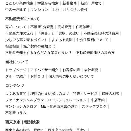
こだわり条件検索
学区から検索
新着物件
新築一戸建て
中古一戸建て
マンション
土地
オリジナル物件
不動産売却について
売却について
不動産1分査定
売却査定
住宅診断
不動産売却の流れ
「仲介」と「買取」の違い
不動産売却時の諸費用
少しでも高く売るポイント
よくある質問
仲介手数料について
相続相談
媒介契約の種類とは
不動産売却をするならどんな業者が良い？
不動産売却価格の決め方
当社について
トップページ
アドバイザー紹介
お客様の声
会社概要
グループ紹介
お問合せ
個人情報の取り扱いについて
コンテンツ
よくある質問
理想の住まい探しのコツ
特典・サービス
保険の相談
ファイナンシャルプラン
ローンシミュレーション
来店予約
マンションカタログ
ME不動産西東京の魅力
スタッフブログ
不動産コラム
西東京市｜種別検索
西東京市の新築一戸建て
西東京市の中古一戸建て