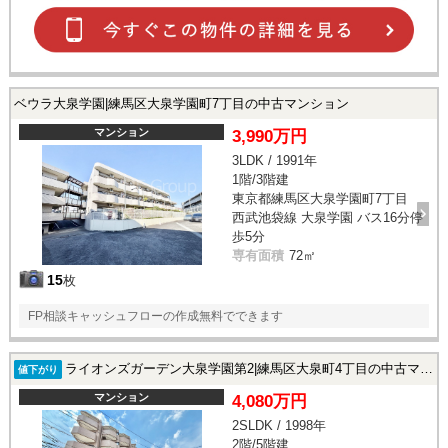
ベウラ大泉学園|練馬区大泉学園町7丁目の中古マンション
マンション
3,990万円
3LDK / 1991年
1階/3階建
東京都練馬区大泉学園町7丁目
西武池袋線 大泉学園 バス16分停
歩5分
専有面積
72㎡
15
枚
FP相談キャッシュフローの作成無料でできます
ライオンズガーデン大泉学園第2|練馬区大泉町4丁目の中古マンション
値下がり
マンション
4,080万円
2SLDK / 1998年
2階/5階建