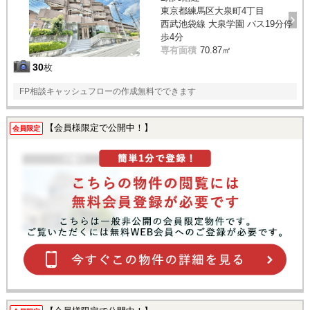
東京都練馬区大泉町4丁目
西武池袋線 大泉学園 バス19分停
歩4分
専有面積
70.87㎡
30
枚
FP相談キャッシュフローの作成無料でできます
【会員様限定で公開中！】
会員限定