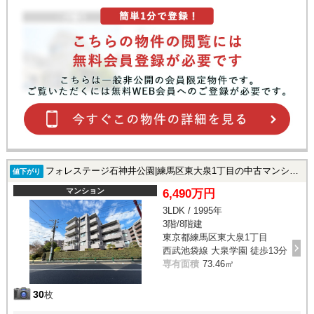
フォレステージ石神井公園|練馬区東大泉1丁目の中古マンション
値下がり
マンション
6,490万円
3LDK / 1995年
3階/8階建
東京都練馬区東大泉1丁目
西武池袋線 大泉学園 徒歩13分
専有面積
73.46㎡
30
枚