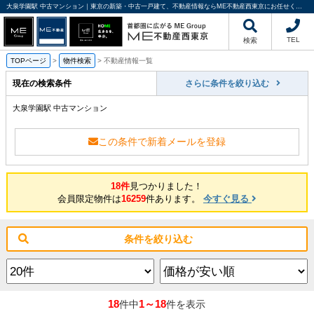
大泉学園駅 中古マンション｜東京の新築・中古一戸建て、不動産情報ならME不動産西東京にお任せください
TEL
検索
TOPページ
>
物件検索
>
不動産情報一覧
現在の検索条件
さらに条件を絞り込む
大泉学園駅 中古マンション
この条件で新着メールを登録
18件
見つかりました！
会員限定物件は
16259
件あります。
今すぐ見る
条件を絞り込む
18
1～18
件中
件を表示