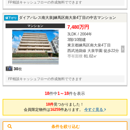
FP相談キャッシュフローの作成無料でできます
ダイアパレス南大泉|練馬区南大泉4丁目の中古マンション
値下がり
マンション
7,480万円
3LDK / 2004年
3階/10階建
東京都練馬区南大泉4丁目
西武池袋線 大泉学園 徒歩22分
専有面積
81.02㎡
30
枚
FP相談キャッシュフローの作成無料でできます
18
1～18
件中
件を表示
18件
見つかりました！
会員限定物件は
16259
件あります。
今すぐ見る
条件を絞り込む