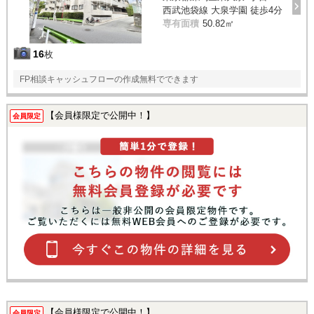
西武池袋線 大泉学園 徒歩4分
専有面積
50.82㎡
16
枚
FP相談キャッシュフローの作成無料でできます
【会員様限定で公開中！】
会員限定
【会員様限定で公開中！】
会員限定