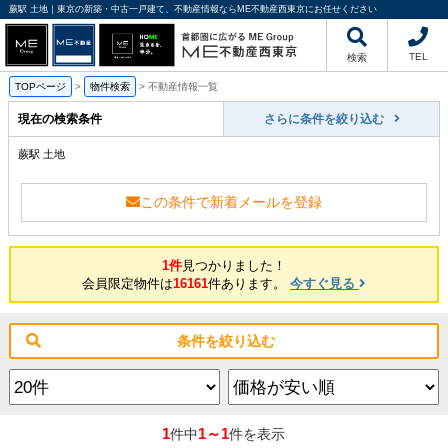
蕨駅 土地｜東京の新築・中古一戸建て、不動産情報ならME不動産西東京にお任せください
TEL
検索
TOPページ
>
物件検索
>
不動産情報一覧
現在の検索条件
さらに条件を絞り込む
蕨駅 土地
この条件で新着メールを登録
1件
見つかりました！
会員限定物件は
16161
件あります。
今すぐ見る
条件を絞り込む
1
1～1
件中
件を表示