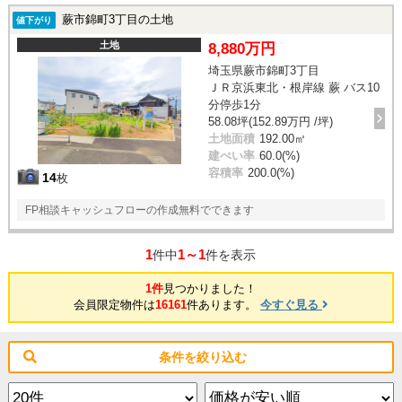
蕨市錦町3丁目の土地
値下がり
土地
8,880万円
埼玉県蕨市錦町3丁目
ＪＲ京浜東北・根岸線 蕨 バス10
分停歩1分
58.08坪(152.89万円 /坪)
土地面積
192.00㎡
建ぺい率
60.0(%)
容積率
200.0(%)
14
枚
FP相談キャッシュフローの作成無料でできます
1
1～1
件中
件を表示
1件
見つかりました！
会員限定物件は
16161
件あります。
今すぐ見る
条件を絞り込む