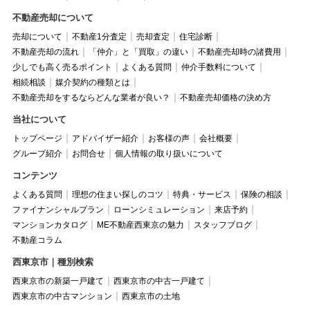
不動産売却について
売却について
不動産1分査定
売却査定
住宅診断
不動産売却の流れ
「仲介」と「買取」の違い
不動産売却時の諸費用
少しでも高く売るポイント
よくある質問
仲介手数料について
相続相談
媒介契約の種類とは
不動産売却をするならどんな業者が良い？
不動産売却価格の決め方
当社について
トップページ
アドバイザー紹介
お客様の声
会社概要
グループ紹介
お問合せ
個人情報の取り扱いについて
コンテンツ
よくある質問
理想の住まい探しのコツ
特典・サービス
保険の相談
ファイナンシャルプラン
ローンシミュレーション
来店予約
マンションカタログ
ME不動産西東京の魅力
スタッフブログ
不動産コラム
西東京市｜種別検索
西東京市の新築一戸建て
西東京市の中古一戸建て
西東京市の中古マンション
西東京市の土地