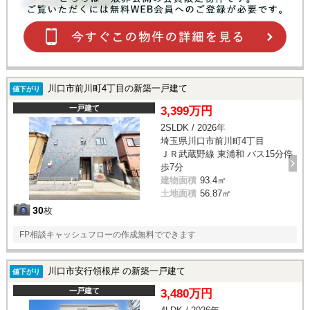
川口市前川町4丁目の新築一戸建て
値下がり
一戸建て
3,399万円
2SLDK / 2026年
埼玉県川口市前川町4丁目
ＪＲ武蔵野線 東浦和 バス15分停
歩7分
建物面積
93.4㎡
土地面積
56.87㎡
30
枚
FP相談キャッシュフローの作成無料でできます
川口市安行領根岸 の新築一戸建て
値下がり
一戸建て
3,480万円