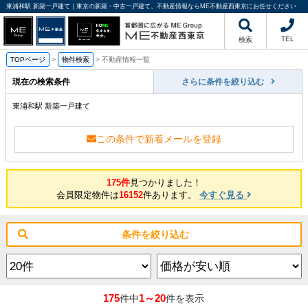
東浦和駅 新築一戸建て｜東京の新築・中古一戸建て、不動産情報ならME不動産西東京にお任せください
TEL
検索
TOPページ
>
物件検索
>
不動産情報一覧
現在の検索条件
さらに条件を絞り込む
東浦和駅 新築一戸建て
この条件で新着メールを登録
175件
見つかりました！
会員限定物件は
16152
件あります。
今すぐ見る
条件を絞り込む
175
1～20
件中
件を表示