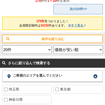
175
1～20
件中
件を表示
次の20件>>
175件
見つかりました！
会員限定物件は
16152
件あります。
今すぐ見る
条件を絞り込む
さらに絞り込んで検索する
ご希望のエリアを選んでください
埼玉県
東京都
神奈川県