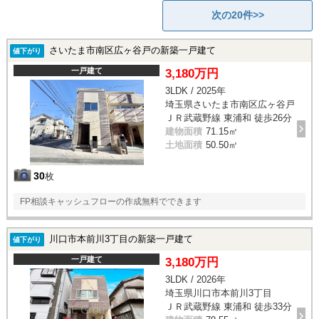
次の20件>>
さいたま市南区広ヶ谷戸の新築一戸建て
値下がり
一戸建て
3,180万円
3LDK / 2025年
埼玉県さいたま市南区広ヶ谷戸
ＪＲ武蔵野線 東浦和 徒歩26分
建物面積
71.15㎡
土地面積
50.50㎡
30
枚
FP相談キャッシュフローの作成無料でできます
川口市本前川3丁目の新築一戸建て
値下がり
一戸建て
3,180万円
3LDK / 2026年
埼玉県川口市本前川3丁目
ＪＲ武蔵野線 東浦和 徒歩33分