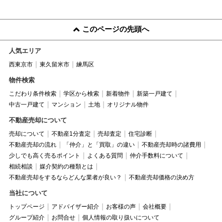
このページの先頭へ
人気エリア
西東京市
東久留米市
練馬区
物件検索
こだわり条件検索
学区から検索
新着物件
新築一戸建て
中古一戸建て
マンション
土地
オリジナル物件
不動産売却について
売却について
不動産1分査定
売却査定
住宅診断
不動産売却の流れ
「仲介」と「買取」の違い
不動産売却時の諸費用
少しでも高く売るポイント
よくある質問
仲介手数料について
相続相談
媒介契約の種類とは
不動産売却をするならどんな業者が良い？
不動産売却価格の決め方
当社について
トップページ
アドバイザー紹介
お客様の声
会社概要
グループ紹介
お問合せ
個人情報の取り扱いについて