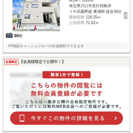
4LDK / 2026年
埼玉県川口市安行領根岸
ＪＲ武蔵野線 東浦和 徒歩34分
建物面積
118.25㎡
土地面積
71.02㎡
30
枚
FP相談キャッシュフローの作成無料でできます
【会員様限定で公開中！】
会員限定