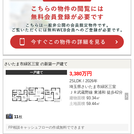
さいたま市緑区三室 の新築一戸建て
一戸建て
3,380万円
2SLDK / 2026年
埼玉県さいたま市緑区三室
ＪＲ武蔵野線 東浦和 徒歩42分
建物面積
93.34㎡
土地面積
59.44㎡
11
枚
FP相談キャッシュフローの作成無料でできます