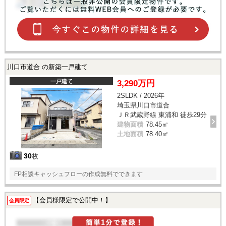
川口市道合 の新築一戸建て
一戸建て
3,290万円
2SLDK / 2026年
埼玉県川口市道合
ＪＲ武蔵野線 東浦和 徒歩29分
建物面積
78.45㎡
土地面積
78.40㎡
30
枚
FP相談キャッシュフローの作成無料でできます
【会員様限定で公開中！】
会員限定