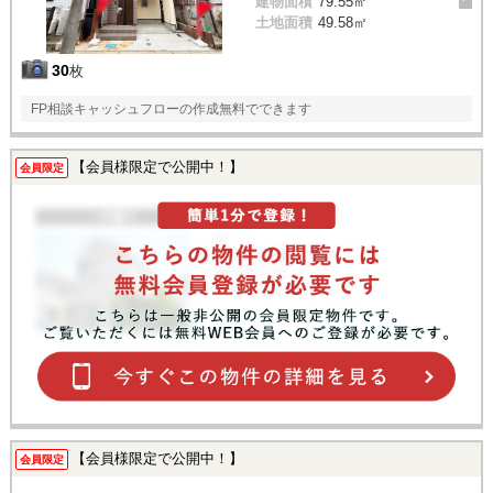
建物面積
79.55㎡
土地面積
49.58㎡
30
枚
FP相談キャッシュフローの作成無料でできます
【会員様限定で公開中！】
会員限定
【会員様限定で公開中！】
会員限定