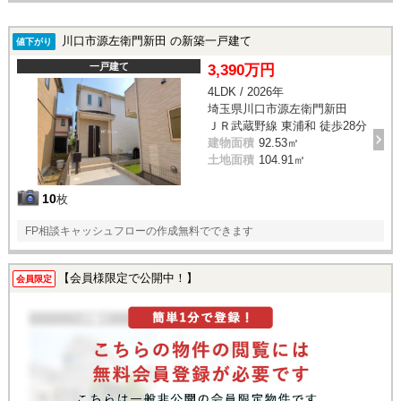
川口市源左衛門新田 の新築一戸建て
値下がり
一戸建て
3,390万円
4LDK / 2026年
埼玉県川口市源左衛門新田
ＪＲ武蔵野線 東浦和 徒歩28分
建物面積
92.53㎡
土地面積
104.91㎡
10
枚
FP相談キャッシュフローの作成無料でできます
【会員様限定で公開中！】
会員限定