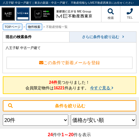
八王子駅 中古一戸建て｜東京の新築・中古一戸建て、不動産情報ならME不動産西東京にお任せください
TEL
検索
TOPページ
>
物件検索
>
不動産情報一覧
現在の検索条件
さらに条件を絞り込む
八王子駅 中古一戸建て
この条件で新着メールを登録
24件
見つかりました！
会員限定物件は
16221
件あります。
今すぐ見る
条件を絞り込む
24
1～20
件中
件を表示