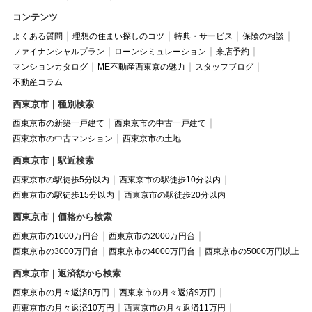
コンテンツ
よくある質問
理想の住まい探しのコツ
特典・サービス
保険の相談
ファイナンシャルプラン
ローンシミュレーション
来店予約
マンションカタログ
ME不動産西東京の魅力
スタッフブログ
不動産コラム
西東京市｜種別検索
西東京市の新築一戸建て
西東京市の中古一戸建て
西東京市の中古マンション
西東京市の土地
西東京市｜駅近検索
西東京市の駅徒歩5分以内
西東京市の駅徒歩10分以内
西東京市の駅徒歩15分以内
西東京市の駅徒歩20分以内
西東京市｜価格から検索
西東京市の1000万円台
西東京市の2000万円台
西東京市の3000万円台
西東京市の4000万円台
西東京市の5000万円以上
西東京市｜返済額から検索
西東京市の月々返済8万円
西東京市の月々返済9万円
西東京市の月々返済10万円
西東京市の月々返済11万円