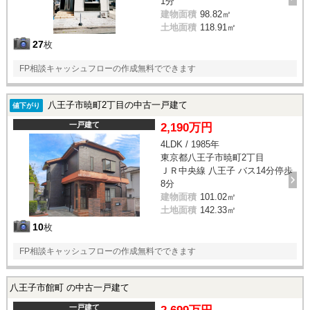
1分
建物面積
98.82㎡
土地面積
118.91㎡
27
枚
FP相談キャッシュフローの作成無料でできます
八王子市暁町2丁目の中古一戸建て
値下がり
一戸建て
2,190万円
4LDK / 1985年
東京都八王子市暁町2丁目
ＪＲ中央線 八王子 バス14分停歩
8分
建物面積
101.02㎡
土地面積
142.33㎡
10
枚
FP相談キャッシュフローの作成無料でできます
八王子市館町 の中古一戸建て
一戸建て