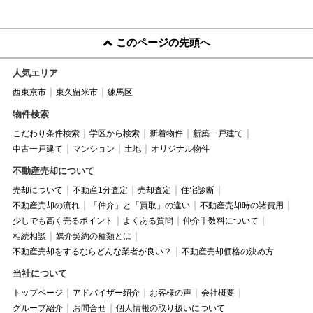
このページの先頭へ
人気エリア
西東京市
東久留米市
練馬区
物件検索
こだわり条件検索
学区から検索
新着物件
新築一戸建て
中古一戸建て
マンション
土地
オリジナル物件
不動産売却について
売却について
不動産1分査定
売却査定
住宅診断
不動産売却の流れ
「仲介」と「買取」の違い
不動産売却時の諸費用
少しでも高く売るポイント
よくある質問
仲介手数料について
相続相談
媒介契約の種類とは
不動産売却をするならどんな業者が良い？
不動産売却価格の決め方
当社について
トップページ
アドバイザー紹介
お客様の声
会社概要
グループ紹介
お問合せ
個人情報の取り扱いについて