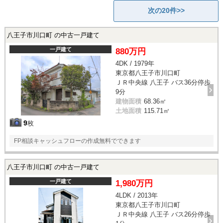
次の20件>>
八王子市川口町 の中古一戸建て
一戸建て
880万円
4DK / 1979年
東京都八王子市川口町
ＪＲ中央線 八王子 バス36分停歩
9分
建物面積
68.36㎡
土地面積
115.71㎡
9
枚
FP相談キャッシュフローの作成無料でできます
八王子市川口町 の中古一戸建て
一戸建て
1,980万円
4LDK / 2013年
東京都八王子市川口町
ＪＲ中央線 八王子 バス26分停歩