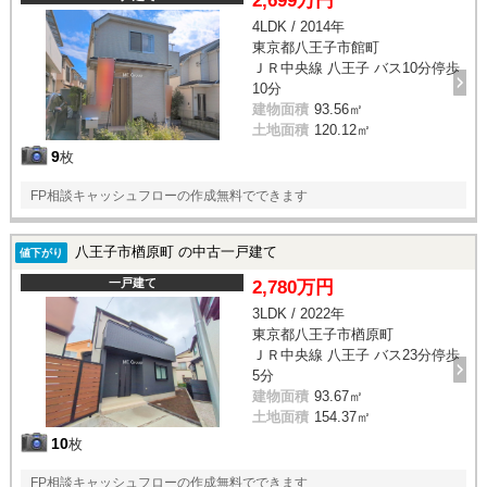
2,699万円
4LDK / 2014年
東京都八王子市館町
ＪＲ中央線 八王子 バス10分停歩
10分
建物面積
93.56㎡
土地面積
120.12㎡
9
枚
FP相談キャッシュフローの作成無料でできます
八王子市楢原町 の中古一戸建て
値下がり
一戸建て
2,780万円
3LDK / 2022年
東京都八王子市楢原町
ＪＲ中央線 八王子 バス23分停歩
5分
建物面積
93.67㎡
土地面積
154.37㎡
10
枚
FP相談キャッシュフローの作成無料でできます