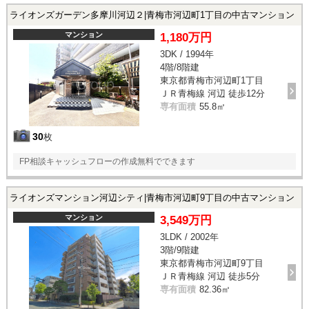
ライオンズガーデン多摩川河辺２|青梅市河辺町1丁目の中古マンション
マンション
1,180万円
3DK / 1994年
4階/8階建
東京都青梅市河辺町1丁目
ＪＲ青梅線 河辺 徒歩12分
専有面積
55.8㎡
30
枚
FP相談キャッシュフローの作成無料でできます
ライオンズマンション河辺シティ|青梅市河辺町9丁目の中古マンション
マンション
3,549万円
3LDK / 2002年
3階/9階建
東京都青梅市河辺町9丁目
ＪＲ青梅線 河辺 徒歩5分
専有面積
82.36㎡