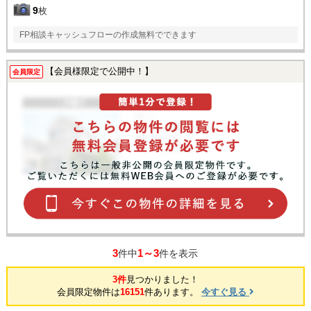
9
枚
FP相談キャッシュフローの作成無料でできます
【会員様限定で公開中！】
会員限定
3
1～3
件中
件を表示
3件
見つかりました！
会員限定物件は
16151
件あります。
今すぐ見る