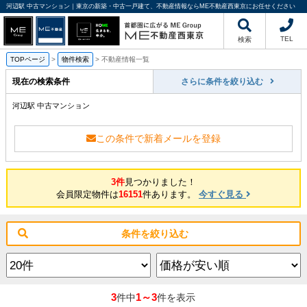
河辺駅 中古マンション｜東京の新築・中古一戸建て、不動産情報ならME不動産西東京にお任せください
TEL
検索
TOPページ
>
物件検索
>
不動産情報一覧
現在の検索条件
さらに条件を絞り込む
河辺駅 中古マンション
この条件で新着メールを登録
3件
見つかりました！
会員限定物件は
16151
件あります。
今すぐ見る
条件を絞り込む
3
1～3
件中
件を表示