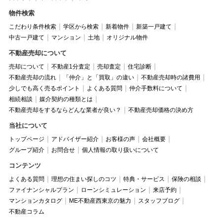
物件検索
こだわり条件検索
学区から検索
新着物件
新築一戸建て
中古一戸建て
マンション
土地
オリジナル物件
不動産売却について
売却について
不動産1分査定
売却査定
住宅診断
不動産売却の流れ
「仲介」と「買取」の違い
不動産売却時の諸費用
少しでも高く売るポイント
よくある質問
仲介手数料について
相続相談
媒介契約の種類とは
不動産売却をするならどんな業者が良い？
不動産売却価格の決め方
当社について
トップページ
アドバイザー紹介
お客様の声
会社概要
グループ紹介
お問合せ
個人情報の取り扱いについて
コンテンツ
よくある質問
理想の住まい探しのコツ
特典・サービス
保険の相談
ファイナンシャルプラン
ローンシミュレーション
来店予約
マンションカタログ
ME不動産西東京の魅力
スタッフブログ
不動産コラム