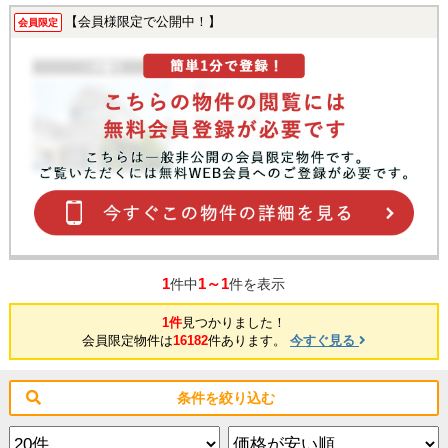
【会員様限定で公開中！】
会員限定
1
1～1
件中
件を表示
1件
見つかりました！
会員限定物件は
16182
件あります。
今すぐ見る
条件を絞り込む