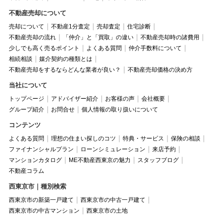
不動産売却について
売却について
不動産1分査定
売却査定
住宅診断
不動産売却の流れ
「仲介」と「買取」の違い
不動産売却時の諸費用
少しでも高く売るポイント
よくある質問
仲介手数料について
相続相談
媒介契約の種類とは
不動産売却をするならどんな業者が良い？
不動産売却価格の決め方
当社について
トップページ
アドバイザー紹介
お客様の声
会社概要
グループ紹介
お問合せ
個人情報の取り扱いについて
コンテンツ
よくある質問
理想の住まい探しのコツ
特典・サービス
保険の相談
ファイナンシャルプラン
ローンシミュレーション
来店予約
マンションカタログ
ME不動産西東京の魅力
スタッフブログ
不動産コラム
西東京市｜種別検索
西東京市の新築一戸建て
西東京市の中古一戸建て
西東京市の中古マンション
西東京市の土地