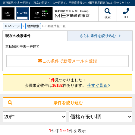
東秋留駅 中古一戸建て｜東京の新築・中古一戸建て、不動産情報ならME不動産西東京にお任せください
TEL
検索
TOPページ
>
物件検索
>
不動産情報一覧
現在の検索条件
さらに条件を絞り込む
東秋留駅 中古一戸建て
この条件で新着メールを登録
1件
見つかりました！
会員限定物件は
16182
件あります。
今すぐ見る
条件を絞り込む
1
1～1
件中
件を表示