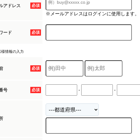
ルアドレス
必須
※メールアドレスはログインに使用します。
ワード
必須
客様情報の入力
前
必須
-
-
番号
必須
所