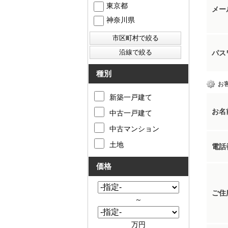
東京都
メー
神奈川県
パス
種別
お
新築一戸建て
お名
中古一戸建て
中古マンション
土地
電話
価格
ご住
～
万円