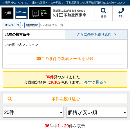
小岩駅 中古マンション｜東京の新築・中古一戸建て、不動産情報ならME不動産西東京にお任せください
TEL
検索
TOPページ
>
物件検索
>
不動産情報一覧
現在の検索条件
さらに条件を絞り込む
小岩駅 中古マンション
この条件で新着メールを登録
36件
見つかりました！
会員限定物件は
16182
件あります。
今すぐ見る
条件を絞り込む
36
1～20
件中
件を表示