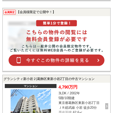
【会員様限定で公開中！】
会員限定
グランシティ新小岩２|葛飾区東新小岩2丁目の中古マンション
マンション
4,790万円
3LDK / 2002年
5階/10階建
東京都葛飾区東新小岩2丁目
ＪＲ総武線 小岩 徒歩20分
専有面積
62.6㎡