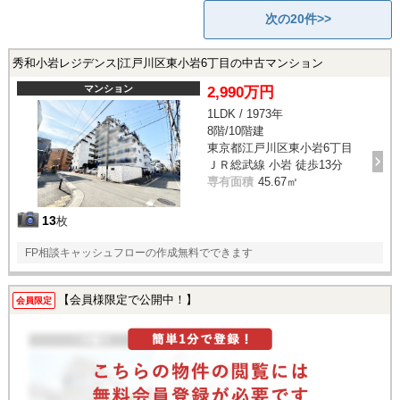
次の20件>>
秀和小岩レジデンス|江戸川区東小岩6丁目の中古マンション
マンション
2,990万円
1LDK / 1973年
8階/10階建
東京都江戸川区東小岩6丁目
ＪＲ総武線 小岩 徒歩13分
専有面積
45.67㎡
13
枚
FP相談キャッシュフローの作成無料でできます
【会員様限定で公開中！】
会員限定