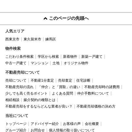
このページの先頭へ
人気エリア
西東京市
東久留米市
練馬区
物件検索
こだわり条件検索
学区から検索
新着物件
新築一戸建て
中古一戸建て
マンション
土地
オリジナル物件
不動産売却について
売却について
不動産1分査定
売却査定
住宅診断
不動産売却の流れ
「仲介」と「買取」の違い
不動産売却時の諸費用
少しでも高く売るポイント
よくある質問
仲介手数料について
相続相談
媒介契約の種類とは
不動産売却をするならどんな業者が良い？
不動産売却価格の決め方
当社について
トップページ
アドバイザー紹介
お客様の声
会社概要
グループ紹介
お問合せ
個人情報の取り扱いについて