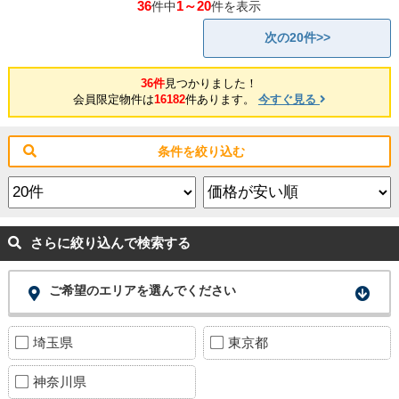
36
1～20
件中
件を表示
次の20件>>
36件
見つかりました！
会員限定物件は
16182
件あります。
今すぐ見る
条件を絞り込む
さらに絞り込んで検索する
ご希望のエリアを選んでください
埼玉県
東京都
神奈川県