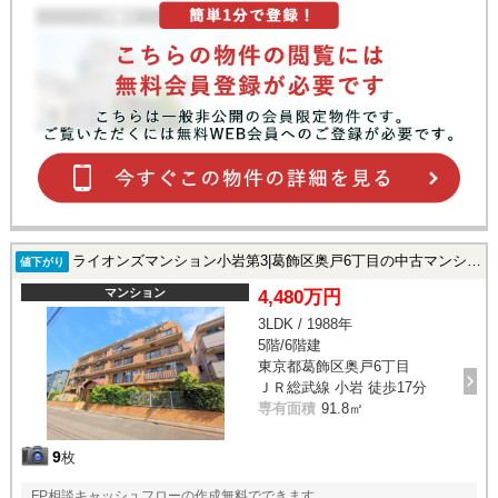
ライオンズマンション小岩第3|葛飾区奥戸6丁目の中古マンション
値下がり
マンション
4,480万円
3LDK / 1988年
5階/6階建
東京都葛飾区奥戸6丁目
ＪＲ総武線 小岩 徒歩17分
専有面積
91.8㎡
9
枚
FP相談キャッシュフローの作成無料でできます