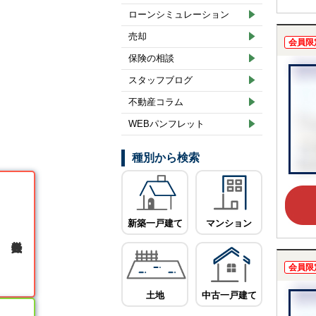
ローンシミュレーション
売却
会員限
保険の相談
スタッフブログ
不動産コラム
WEBパンフレット
種別から検索
新築一戸建て
マンション
無料会員登録
会員限
土地
中古一戸建て