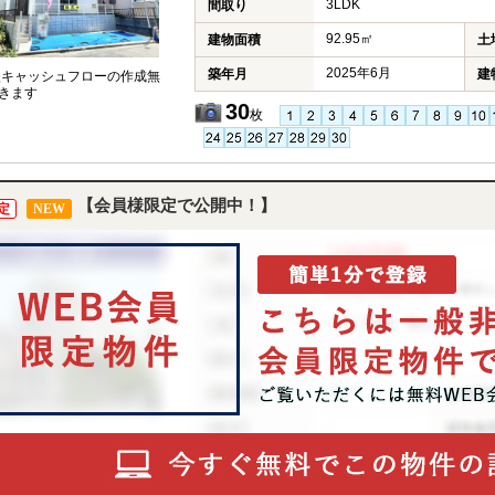
3LDK
間取り
92.95㎡
建物面積
土
2025年6月
築年月
建
談キャッシュフローの作成無
きます
30
枚
【会員様限定で公開中！】
定
NEW