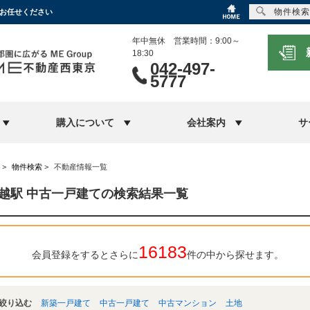
物件検索
にお任せください
年中無休 営業時間：9:00～
18:30
042-497-
5777
購入について
会社案内
サ
>
物件検索
>
不動産情報一覧
越駅 中古一戸建ての検索結果一覧
16183
会員登録をするとさらに
件の中から探せます。
絞り込む
新築一戸建て
中古一戸建て
中古マンション
土地