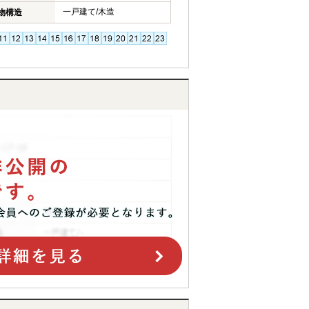
一戸建て/木造
物構造