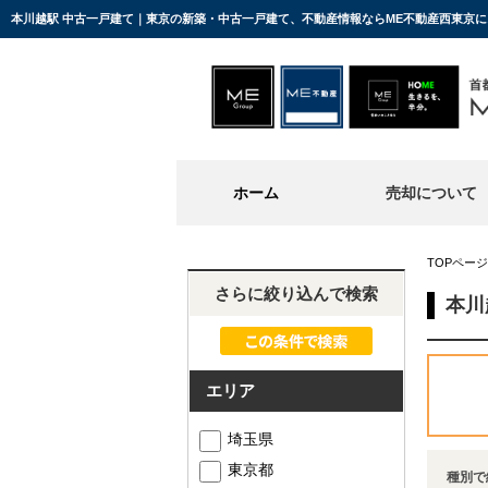
本川越駅 中古一戸建て｜東京の新築・中古一戸建て、不動産情報ならME不動産西東京
ホーム
売却について
TOPページ
さらに絞り込んで検索
本川
エリア
埼玉県
東京都
種別で