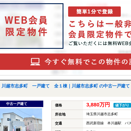
川越市志多町 一戸建て 全１棟｜川越市志多町 の中古一戸建て
中古一戸建て
3,880万円
価格
値下がり
埼玉県川越市志多町
所在地
西武新宿線 本川越駅 バス
交通