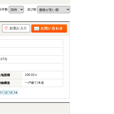
示件数
並び順
27分
100.02㎡
土地面積
一戸建て/木造
建物構造