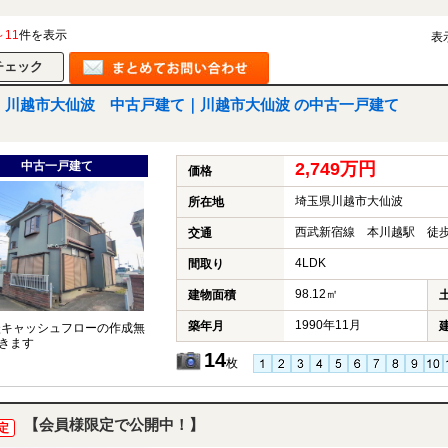
～11
件を表示
表
川越市大仙波 中古戸建て｜川越市大仙波 の中古一戸建て
中古一戸建て
2,749万円
価格
埼玉県川越市大仙波
所在地
西武新宿線 本川越駅 徒歩
交通
4LDK
間取り
98.12㎡
建物面積
1990年11月
築年月
談キャッシュフローの作成無
きます
14
枚
【会員様限定で公開中！】
定