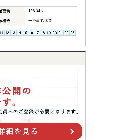
106.34㎡
地面積
一戸建て/木造
物構造