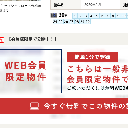
2020年1月
築年月
建
談キャッシュフローの作成無
きます
30
枚
【会員様限定で公開中！】
定