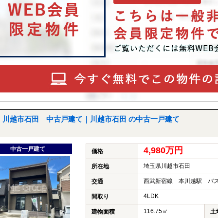
川越市石田 中古戸建て｜川越市石田 の中古一戸建て
中古一戸建て
4,980万円
価格
埼玉県川越市石田
所在地
西武新宿線 本川越駅 バス
交通
4LDK
間取り
116.75㎡
建物面積
土