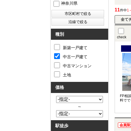
神奈川県
11
件中
1
種別
check
新築一戸建て
中古一戸建て
中古マンション
土地
価格
FP相
料でで
～
駅徒歩
会員限