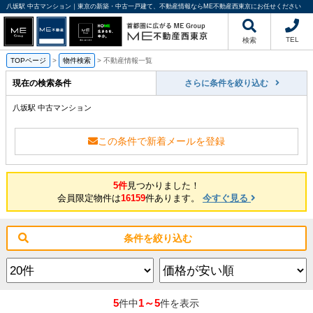
八坂駅 中古マンション｜東京の新築・中古一戸建て、不動産情報ならME不動産西東京にお任せください
TEL
検索
TOPページ
>
物件検索
>
不動産情報一覧
現在の検索条件
さらに条件を絞り込む
八坂駅 中古マンション
この条件で新着メールを登録
5件
見つかりました！
会員限定物件は
16159
件あります。
今すぐ見る
条件を絞り込む
5
1～5
件中
件を表示