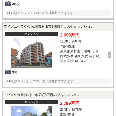
30
枚
FP相談キャッシュフローの作成無料でできます
ワイズユウラク久米川|東村山市栄町3丁目の中古マンション
マンション
2,699万円
1LDK / 2004年
7階/9階建
東京都東村山市栄町3丁目
西武多摩湖線 八坂 徒歩4分
専有面積
41.54㎡
9
枚
FP相談キャッシュフローの作成無料でできます
メゾン久米川|東村山市栄町3丁目の中古マンション
マンション
2,799万円
3LDK / 1975年
3階/7階建