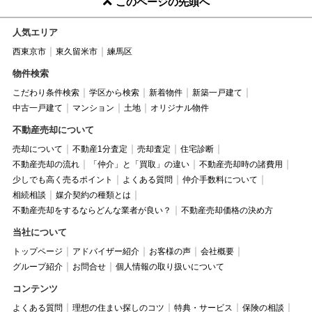
このページの先頭へ
人気エリア
西東京市
東久留米市
練馬区
物件検索
こだわり条件検索
学区から検索
新着物件
新築一戸建て
中古一戸建て
マンション
土地
オリジナル物件
不動産売却について
売却について
不動産1分査定
売却査定
住宅診断
不動産売却の流れ
「仲介」と「買取」の違い
不動産売却時の諸費用
少しでも高く売るポイント
よくある質問
仲介手数料について
相続相談
媒介契約の種類とは
不動産売却をするならどんな業者が良い？
不動産売却価格の決め方
当社について
トップページ
アドバイザー紹介
お客様の声
会社概要
グループ紹介
お問合せ
個人情報の取り扱いについて
コンテンツ
よくある質問
理想の住まい探しのコツ
特典・サービス
保険の相談