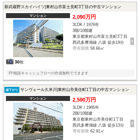
新武蔵野スカイハイツ|東村山市富士見町3丁目の中古マンション
マンション
2,090万円
3LDK / 1976年
3階/10階建
東京都東村山市富士見町3丁目
西武多摩湖線 八坂 徒歩19分
専有面積
58.66㎡
30
枚
FP相談キャッシュフローの作成無料でできます
サンヴェール久米川|東村山市美住町1丁目の中古マンション
値下がり
マンション
2,590万円
3LDK / 1985年
2階/10階建
東京都東村山市美住町1丁目
西武多摩湖線 八坂 徒歩13分
専有面積
62.91㎡