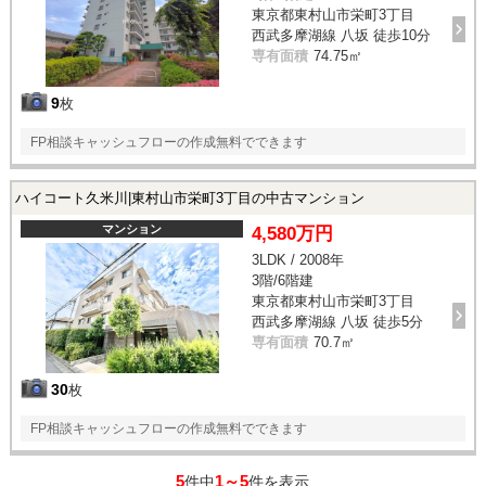
東京都東村山市栄町3丁目
西武多摩湖線 八坂 徒歩10分
専有面積
74.75㎡
9
枚
FP相談キャッシュフローの作成無料でできます
ハイコート久米川|東村山市栄町3丁目の中古マンション
マンション
4,580万円
3LDK / 2008年
3階/6階建
東京都東村山市栄町3丁目
西武多摩湖線 八坂 徒歩5分
専有面積
70.7㎡
30
枚
FP相談キャッシュフローの作成無料でできます
5
1～5
件中
件を表示