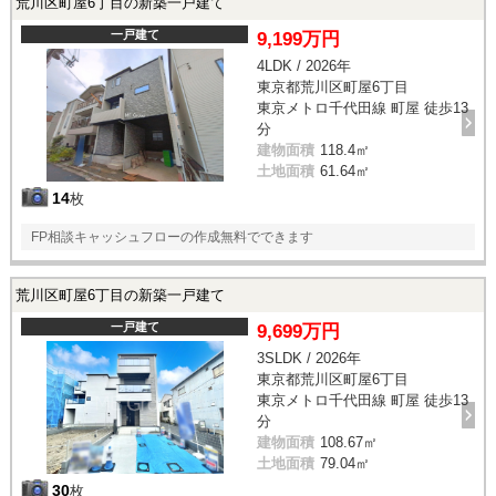
荒川区町屋6丁目の新築一戸建て
一戸建て
9,199万円
4LDK / 2026年
東京都荒川区町屋6丁目
東京メトロ千代田線 町屋 徒歩13
分
建物面積
118.4㎡
土地面積
61.64㎡
14
枚
FP相談キャッシュフローの作成無料でできます
荒川区町屋6丁目の新築一戸建て
一戸建て
9,699万円
3SLDK / 2026年
東京都荒川区町屋6丁目
東京メトロ千代田線 町屋 徒歩13
分
建物面積
108.67㎡
土地面積
79.04㎡
30
枚