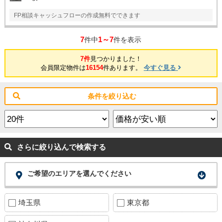
FP相談キャッシュフローの作成無料でできます
7
1～7
件中
件を表示
7件
見つかりました！
会員限定物件は
16154
件あります。
今すぐ見る
条件を絞り込む
さらに絞り込んで検索する
ご希望のエリアを選んでください
埼玉県
東京都