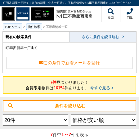
町屋駅 新築一戸建て｜東京の新築・中古一戸建て、不動産情報ならME不動産西東京にお任せください
TEL
検索
TOPページ
>
物件検索
>
不動産情報一覧
現在の検索条件
さらに条件を絞り込む
町屋駅 新築一戸建て
この条件で新着メールを登録
7件
見つかりました！
会員限定物件は
16154
件あります。
今すぐ見る
条件を絞り込む
7
1～7
件中
件を表示