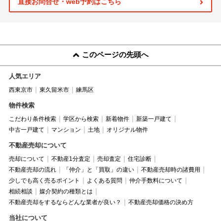
直接お問合せ・web予約はこちら
このページの先頭へ
人気エリア
西東京市
東久留米市
練馬区
物件検索
こだわり条件検索
学区から検索
新着物件
新築一戸建て
中古一戸建て
マンション
土地
オリジナル物件
不動産売却について
売却について
不動産1分査定
売却査定
住宅診断
不動産売却の流れ
「仲介」と「買取」の違い
不動産売却時の諸費用
少しでも高く売るポイント
よくある質問
仲介手数料について
相続相談
媒介契約の種類とは
不動産売却をするならどんな業者が良い？
不動産売却価格の決め方
当社について