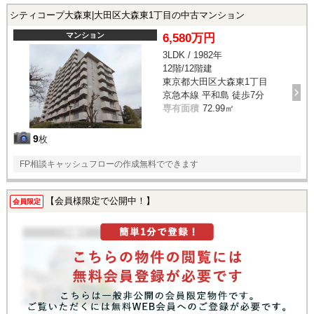
シティコープ大森東|大田区大森東1丁目の中古マンション
マンション
6,580万円
3LDK / 1982年
12階/12階建
東京都大田区大森東1丁目
京急本線 平和島 徒歩7分
専有面積
72.99㎡
9
枚
FP相談キャッシュフローの作成無料でできます
【会員様限定で公開中！】
会員限定