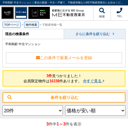
平和島駅 中古マンション｜東京の新築・中古一戸建て、不動産情報ならME不動産西東京にお任せください
TEL
検索
TOPページ
>
物件検索
>
不動産情報一覧
現在の検索条件
さらに条件を絞り込む
平和島駅 中古マンション
この条件で新着メールを登録
3件
見つかりました！
会員限定物件は
16158
件あります。
今すぐ見る
条件を絞り込む
3
1～3
件中
件を表示