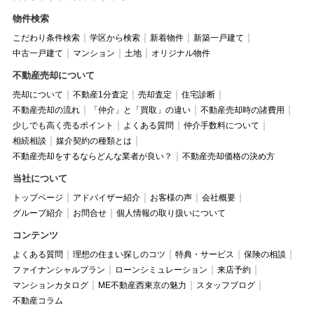
物件検索
こだわり条件検索
学区から検索
新着物件
新築一戸建て
中古一戸建て
マンション
土地
オリジナル物件
不動産売却について
売却について
不動産1分査定
売却査定
住宅診断
不動産売却の流れ
「仲介」と「買取」の違い
不動産売却時の諸費用
少しでも高く売るポイント
よくある質問
仲介手数料について
相続相談
媒介契約の種類とは
不動産売却をするならどんな業者が良い？
不動産売却価格の決め方
当社について
トップページ
アドバイザー紹介
お客様の声
会社概要
グループ紹介
お問合せ
個人情報の取り扱いについて
コンテンツ
よくある質問
理想の住まい探しのコツ
特典・サービス
保険の相談
ファイナンシャルプラン
ローンシミュレーション
来店予約
マンションカタログ
ME不動産西東京の魅力
スタッフブログ
不動産コラム