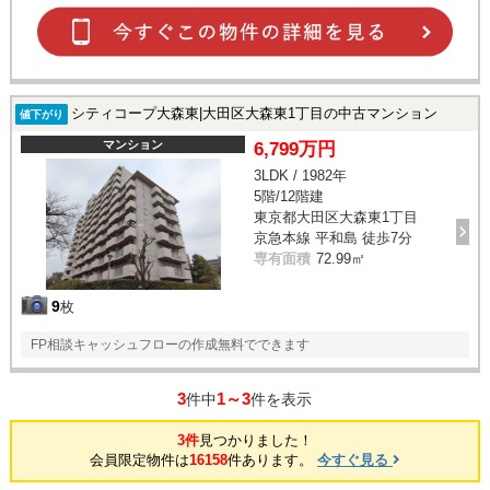
シティコープ大森東|大田区大森東1丁目の中古マンション
値下がり
マンション
6,799万円
3LDK / 1982年
5階/12階建
東京都大田区大森東1丁目
京急本線 平和島 徒歩7分
専有面積
72.99㎡
9
枚
FP相談キャッシュフローの作成無料でできます
3
1～3
件中
件を表示
3件
見つかりました！
会員限定物件は
16158
件あります。
今すぐ見る