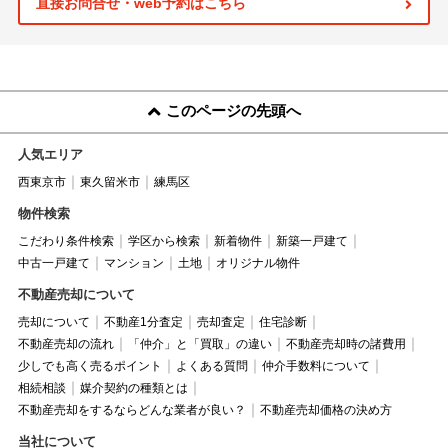
直接お問合せ・web予約はこちら
このページの先頭へ
人気エリア
西東京市
東久留米市
練馬区
物件検索
こだわり条件検索
学区から検索
新着物件
新築一戸建て
中古一戸建て
マンション
土地
オリジナル物件
不動産売却について
売却について
不動産1分査定
売却査定
住宅診断
不動産売却の流れ
「仲介」と「買取」の違い
不動産売却時の諸費用
少しでも高く売るポイント
よくある質問
仲介手数料について
相続相談
媒介契約の種類とは
不動産売却をするならどんな業者が良い？
不動産売却価格の決め方
当社について