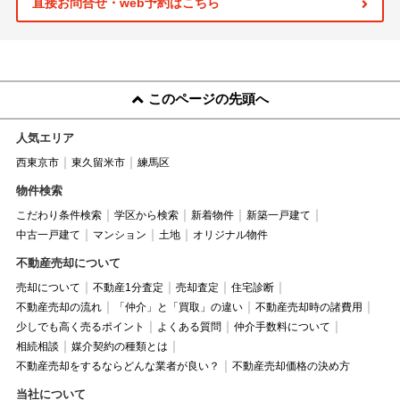
直接お問合せ・web予約はこちら
このページの先頭へ
人気エリア
西東京市
東久留米市
練馬区
物件検索
こだわり条件検索
学区から検索
新着物件
新築一戸建て
中古一戸建て
マンション
土地
オリジナル物件
不動産売却について
売却について
不動産1分査定
売却査定
住宅診断
不動産売却の流れ
「仲介」と「買取」の違い
不動産売却時の諸費用
少しでも高く売るポイント
よくある質問
仲介手数料について
相続相談
媒介契約の種類とは
不動産売却をするならどんな業者が良い？
不動産売却価格の決め方
当社について