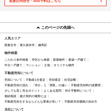
直接お問合せ・web予約はこちら
このページの先頭へ
人気エリア
西東京市
東久留米市
練馬区
物件検索
こだわり条件検索
学区から検索
新着物件
新築一戸建て
中古一戸建て
マンション
土地
オリジナル物件
不動産売却について
売却について
不動産1分査定
売却査定
住宅診断
不動産売却の流れ
「仲介」と「買取」の違い
不動産売却時の諸費用
少しでも高く売るポイント
よくある質問
仲介手数料について
相続相談
媒介契約の種類とは
不動産売却をするならどんな業者が良い？
不動産売却価格の決め方
当社について