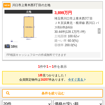
川口市上青木西3丁目の土地
NEW
土地
3,899万円
埼玉県川口市上青木西3丁目
ＪＲ京浜東北・根岸線 西川口 バ
ス8分停歩6分
30.44坪(128.1万円 /坪)
土地面積
100.62㎡
建ぺい率
60.0(%)
容積率
200.0(%)
10
枚
FP相談キャッシュフローの作成無料でできます
1
1～1
件中
件を表示
1件
見つかりました！
会員限定物件は
16207
件あります。
今すぐ見る
条件を絞り込む