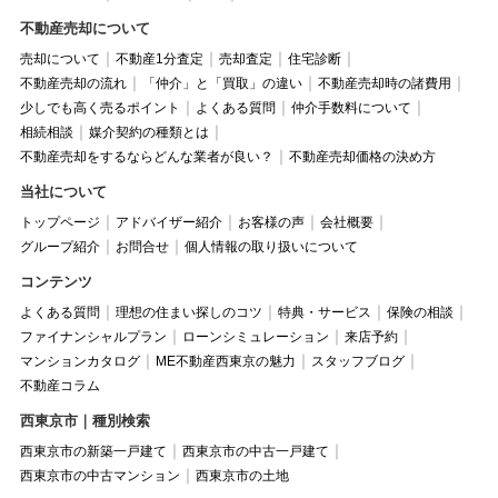
不動産売却について
売却について
不動産1分査定
売却査定
住宅診断
不動産売却の流れ
「仲介」と「買取」の違い
不動産売却時の諸費用
少しでも高く売るポイント
よくある質問
仲介手数料について
相続相談
媒介契約の種類とは
不動産売却をするならどんな業者が良い？
不動産売却価格の決め方
当社について
トップページ
アドバイザー紹介
お客様の声
会社概要
グループ紹介
お問合せ
個人情報の取り扱いについて
コンテンツ
よくある質問
理想の住まい探しのコツ
特典・サービス
保険の相談
ファイナンシャルプラン
ローンシミュレーション
来店予約
マンションカタログ
ME不動産西東京の魅力
スタッフブログ
不動産コラム
西東京市｜種別検索
西東京市の新築一戸建て
西東京市の中古一戸建て
西東京市の中古マンション
西東京市の土地