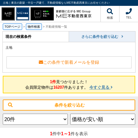
土地｜東京の新築・中古一戸建て、不動産情報ならME不動産西東京にお任せください
TEL
検索
TOPページ
>
物件検索
>
不動産情報一覧
現在の検索条件
さらに条件を絞り込む
土地
この条件で新着メールを登録
1件
見つかりました！
会員限定物件は
16207
件あります。
今すぐ見る
条件を絞り込む
1
1～1
件中
件を表示