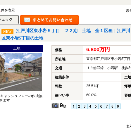
1
件を表示
表
江戸川区東小岩５丁目 ２２期 土地 全１区画｜江戸川
NEW
区東小岩5丁目の土地
土地
6,800万円
価格
東京都江戸川区東小岩5丁目
所在地
ＪＲ総武線 小岩駅 徒歩8
交通
建築条件
土
25.51坪
坪数
坪
60.0%
建ぺい率
容
談キャッシュフローの作成無
きます
9
枚
表