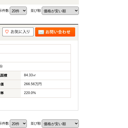
示件数
並び順
分
84.33㎡
地面積
266.56万円
単価
220.0%
積率
示件数
並び順