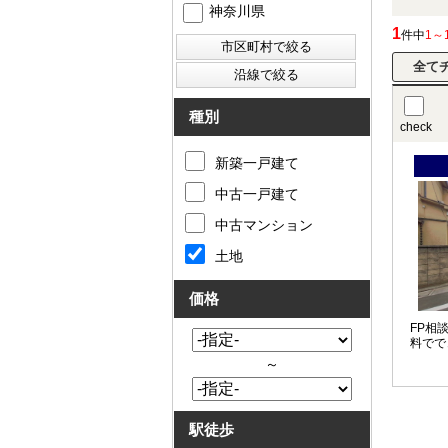
神奈川県
1
件中
1～
種別
check
新築一戸建て
中古一戸建て
中古マンション
土地
価格
FP相
料でで
～
駅徒歩