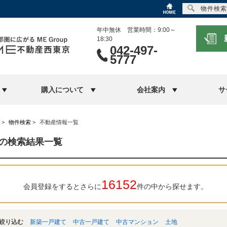
物件検索
年中無休 営業時間：9:00～
18:30
042-497-
5777
購入について
会社案内
サ
>
物件検索
>
不動産情報一覧
の検索結果一覧
16152
会員登録をするとさらに
件の中から探せます。
絞り込む
新築一戸建て
中古一戸建て
中古マンション
土地