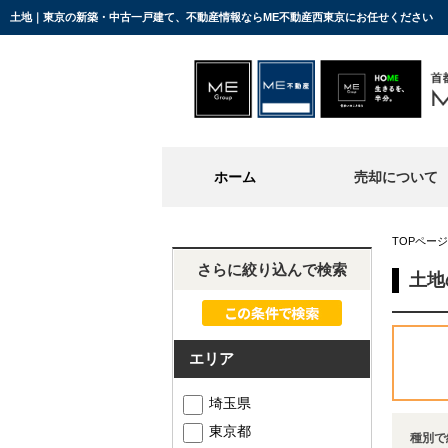
土地｜東京の新築・中古一戸建て、不動産情報ならME不動産西東京にお任せください
ホーム
売却について
TOPページ
さらに絞り込んで検索
土地
エリア
埼玉県
東京都
種別で