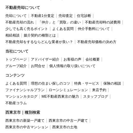
不動産売却について
売却について
不動産1分査定
売却査定
住宅診断
不動産売却の流れ
「仲介」と「買取」の違い
不動産売却時の諸費用
少しでも高く売るポイント
よくある質問
仲介手数料について
相続相談
媒介契約の種類とは
不動産売却をするならどんな業者が良い？
不動産売却価格の決め方
当社について
トップページ
アドバイザー紹介
お客様の声
会社概要
グループ紹介
お問合せ
個人情報の取り扱いについて
コンテンツ
よくある質問
理想の住まい探しのコツ
特典・サービス
保険の相談
ファイナンシャルプラン
ローンシミュレーション
来店予約
マンションカタログ
ME不動産西東京の魅力
スタッフブログ
不動産コラム
西東京市｜種別検索
西東京市の新築一戸建て
西東京市の中古一戸建て
西東京市の中古マンション
西東京市の土地