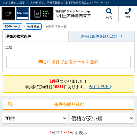
土地｜東京の新築・中古一戸建て、不動産情報ならME不動産西東京にお任せください
TEL
検索
TOPページ
>
物件検索
>
不動産情報一覧
現在の検索条件
さらに条件を絞り込む
土地
この条件で新着メールを登録
1件
見つかりました！
会員限定物件は
16211
件あります。
今すぐ見る
条件を絞り込む
1
1～1
件中
件を表示