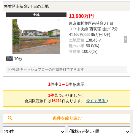
杉並区南荻窪3丁目の土地
土地
13,980万円
東京都杉並区南荻窪3丁目
ＪＲ中央線 西荻窪 徒歩12分
41.88坪(333.85万円 /坪)
土地面積
138.43㎡
建ぺい率
50.0(%)
容積率
100.0(%)
10
枚
FP相談キャッシュフローの作成無料でできます
1
1～1
件中
件を表示
1件
見つかりました！
会員限定物件は
16211
件あります。
今すぐ見る
条件を絞り込む