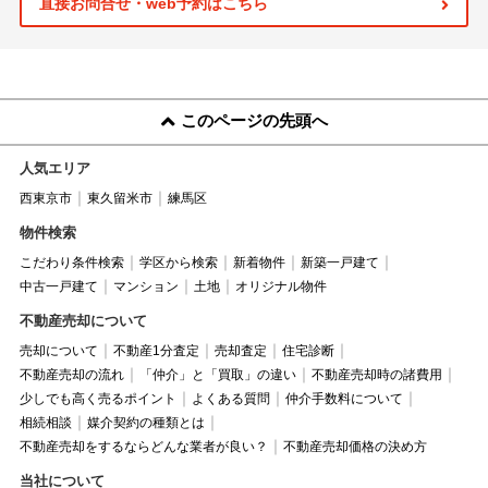
直接お問合せ・web予約はこちら
このページの先頭へ
人気エリア
西東京市
東久留米市
練馬区
物件検索
こだわり条件検索
学区から検索
新着物件
新築一戸建て
中古一戸建て
マンション
土地
オリジナル物件
不動産売却について
売却について
不動産1分査定
売却査定
住宅診断
不動産売却の流れ
「仲介」と「買取」の違い
不動産売却時の諸費用
少しでも高く売るポイント
よくある質問
仲介手数料について
相続相談
媒介契約の種類とは
不動産売却をするならどんな業者が良い？
不動産売却価格の決め方
当社について