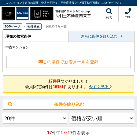
中古マンション｜東京の新築・中古一戸建て、不動産情報ならME不動産西東京にお任せください
TEL
検索
TOPページ
>
物件検索
>
不動産情報一覧
現在の検索条件
さらに条件を絞り込む
中古マンション
この条件で新着メールを登録
17件
見つかりました！
会員限定物件は
16181
件あります。
今すぐ見る
条件を絞り込む
17
1～17
件中
件を表示