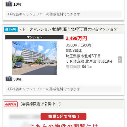
10
枚
FP相談キャッシュフローの作成無料でできます
ストークマンション南浦和|蕨市北町5丁目の中古マンション
値下がり
マンション
2,499万円
3SLDK / 1980年
6階/7階建
埼玉県蕨市北町5丁目
ＪＲ埼京線 北戸田 徒歩19分
専有面積
84.1㎡
30
枚
FP相談キャッシュフローの作成無料でできます
【会員様限定で公開中！】
会員限定