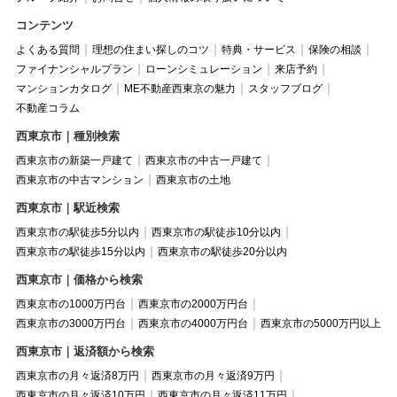
コンテンツ
よくある質問
理想の住まい探しのコツ
特典・サービス
保険の相談
ファイナンシャルプラン
ローンシミュレーション
来店予約
マンションカタログ
ME不動産西東京の魅力
スタッフブログ
不動産コラム
西東京市｜種別検索
西東京市の新築一戸建て
西東京市の中古一戸建て
西東京市の中古マンション
西東京市の土地
西東京市｜駅近検索
西東京市の駅徒歩5分以内
西東京市の駅徒歩10分以内
西東京市の駅徒歩15分以内
西東京市の駅徒歩20分以内
西東京市｜価格から検索
西東京市の1000万円台
西東京市の2000万円台
西東京市の3000万円台
西東京市の4000万円台
西東京市の5000万円以上
西東京市｜返済額から検索
西東京市の月々返済8万円
西東京市の月々返済9万円
西東京市の月々返済10万円
西東京市の月々返済11万円