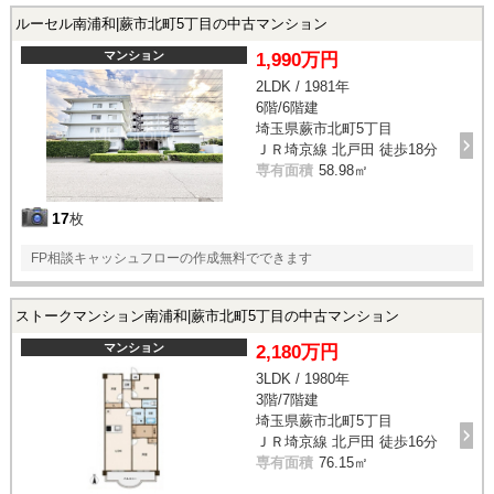
ルーセル南浦和|蕨市北町5丁目の中古マンション
マンション
1,990万円
2LDK / 1981年
6階/6階建
埼玉県蕨市北町5丁目
ＪＲ埼京線 北戸田 徒歩18分
専有面積
58.98㎡
17
枚
FP相談キャッシュフローの作成無料でできます
ストークマンション南浦和|蕨市北町5丁目の中古マンション
マンション
2,180万円
3LDK / 1980年
3階/7階建
埼玉県蕨市北町5丁目
ＪＲ埼京線 北戸田 徒歩16分
専有面積
76.15㎡