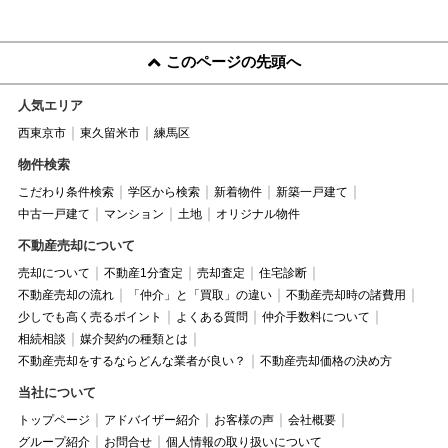
このページの先頭へ
人気エリア
西東京市
東久留米市
練馬区
物件検索
こだわり条件検索
学区から検索
新着物件
新築一戸建て
中古一戸建て
マンション
土地
オリジナル物件
不動産売却について
売却について
不動産1分査定
売却査定
住宅診断
不動産売却の流れ
「仲介」と「買取」の違い
不動産売却時の諸費用
少しでも高く売るポイント
よくある質問
仲介手数料について
相続相談
媒介契約の種類とは
不動産売却をするならどんな業者が良い？
不動産売却価格の決め方
当社について
トップページ
アドバイザー紹介
お客様の声
会社概要
グループ紹介
お問合せ
個人情報の取り扱いについて