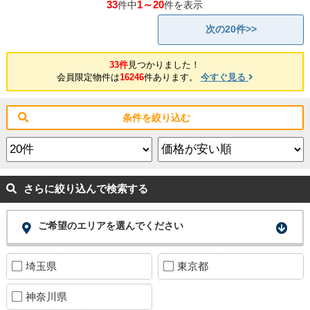
33
1～20
件中
件を表示
次の20件>>
33件
見つかりました！
会員限定物件は
16246
件あります。
今すぐ見る
条件を絞り込む
さらに絞り込んで検索する
ご希望のエリアを選んでください
埼玉県
東京都
神奈川県