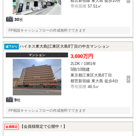
都営新宿線 東大島 徒歩10分
専有面積
57.51㎡
30
枚
FP相談キャッシュフローの作成無料でできます
ハイネス東大島|江東区大島8丁目の中古マンション
値下がり
マンション
3,690万円
2LDK / 1981年
5階/10階建
東京都江東区大島8丁目
都営新宿線 東大島 徒歩4分
専有面積
46.5㎡
9
枚
FP相談キャッシュフローの作成無料でできます
【会員様限定で公開中！】
会員限定