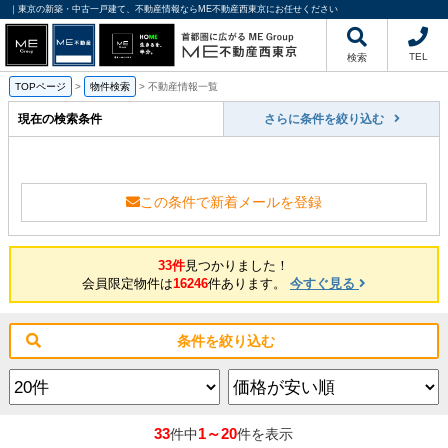
｜東京の新築・中古一戸建て、不動産情報ならME不動産西東京にお任せください
TEL
検索
TOPページ
>
物件検索
>
不動産情報一覧
現在の検索条件
さらに条件を絞り込む
この条件で新着メールを登録
33件
見つかりました！
会員限定物件は
16246
件あります。
今すぐ見る
条件を絞り込む
33
1～20
件中
件を表示