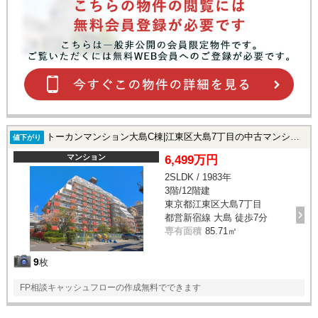
トーカンマンション大島C棟|江東区大島7丁目の中古マンション
値下がり
マンション
6,499万円
2SLDK / 1983年
3階/12階建
東京都江東区大島7丁目
都営新宿線 大島 徒歩7分
専有面積
85.71㎡
9
枚
FP相談キャッシュフローの作成無料でできます