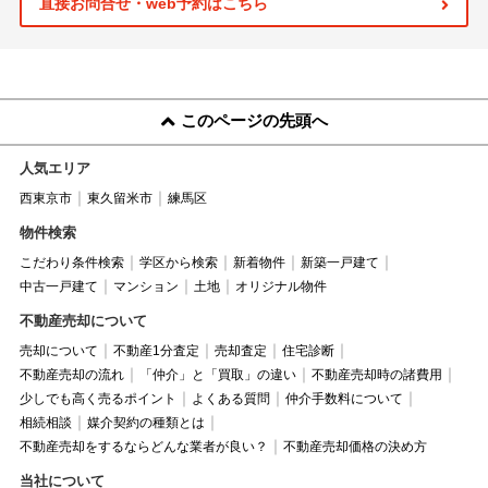
直接お問合せ・web予約はこちら
このページの先頭へ
人気エリア
西東京市
東久留米市
練馬区
物件検索
こだわり条件検索
学区から検索
新着物件
新築一戸建て
中古一戸建て
マンション
土地
オリジナル物件
不動産売却について
売却について
不動産1分査定
売却査定
住宅診断
不動産売却の流れ
「仲介」と「買取」の違い
不動産売却時の諸費用
少しでも高く売るポイント
よくある質問
仲介手数料について
相続相談
媒介契約の種類とは
不動産売却をするならどんな業者が良い？
不動産売却価格の決め方
当社について