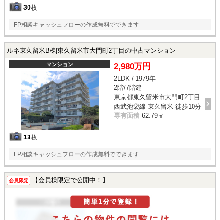
30
枚
FP相談キャッシュフローの作成無料でできます
ルネ東久留米B棟|東久留米市大門町2丁目の中古マンション
マンション
2,980万円
2LDK / 1979年
2階/7階建
東京都東久留米市大門町2丁目
西武池袋線 東久留米 徒歩10分
専有面積
62.79㎡
13
枚
FP相談キャッシュフローの作成無料でできます
【会員様限定で公開中！】
会員限定