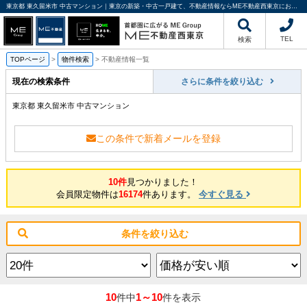
東京都 東久留米市 中古マンション｜東京の新築・中古一戸建て、不動産情報ならME不動産西東京にお任せください
TEL
検索
TOPページ
>
物件検索
>
不動産情報一覧
現在の検索条件
さらに条件を絞り込む
東京都 東久留米市 中古マンション
この条件で新着メールを登録
10件
見つかりました！
会員限定物件は
16174
件あります。
今すぐ見る
条件を絞り込む
10
1～10
件中
件を表示