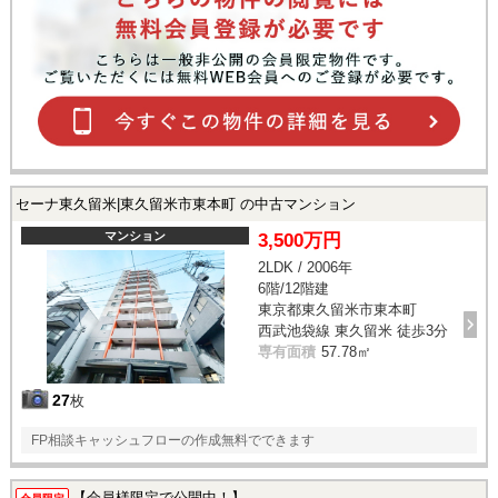
セーナ東久留米|東久留米市東本町 の中古マンション
マンション
3,500万円
2LDK / 2006年
6階/12階建
東京都東久留米市東本町
西武池袋線 東久留米 徒歩3分
専有面積
57.78㎡
27
枚
FP相談キャッシュフローの作成無料でできます
【会員様限定で公開中！】