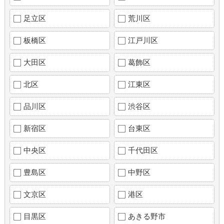
足立区
荒川区
板橋区
江戸川区
大田区
葛飾区
北区
江東区
品川区
渋谷区
新宿区
台東区
中央区
千代田区
豊島区
中野区
文京区
港区
目黒区
あきる野市