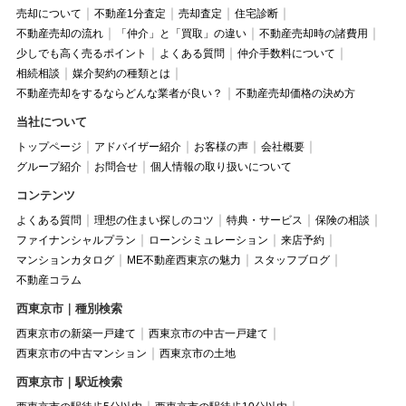
売却について
不動産1分査定
売却査定
住宅診断
不動産売却の流れ
「仲介」と「買取」の違い
不動産売却時の諸費用
少しでも高く売るポイント
よくある質問
仲介手数料について
相続相談
媒介契約の種類とは
不動産売却をするならどんな業者が良い？
不動産売却価格の決め方
当社について
トップページ
アドバイザー紹介
お客様の声
会社概要
グループ紹介
お問合せ
個人情報の取り扱いについて
コンテンツ
よくある質問
理想の住まい探しのコツ
特典・サービス
保険の相談
ファイナンシャルプラン
ローンシミュレーション
来店予約
マンションカタログ
ME不動産西東京の魅力
スタッフブログ
不動産コラム
西東京市｜種別検索
西東京市の新築一戸建て
西東京市の中古一戸建て
西東京市の中古マンション
西東京市の土地
西東京市｜駅近検索