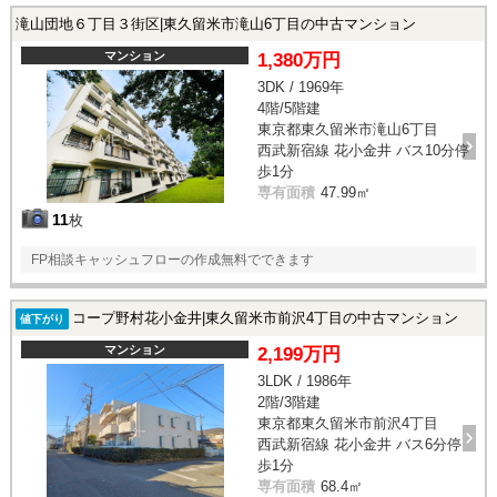
滝山団地６丁目３街区|東久留米市滝山6丁目の中古マンション
マンション
1,380万円
3DK / 1969年
4階/5階建
東京都東久留米市滝山6丁目
西武新宿線 花小金井 バス10分停
歩1分
専有面積
47.99㎡
11
枚
FP相談キャッシュフローの作成無料でできます
コープ野村花小金井|東久留米市前沢4丁目の中古マンション
値下がり
マンション
2,199万円
3LDK / 1986年
2階/3階建
東京都東久留米市前沢4丁目
西武新宿線 花小金井 バス6分停
歩1分
専有面積
68.4㎡