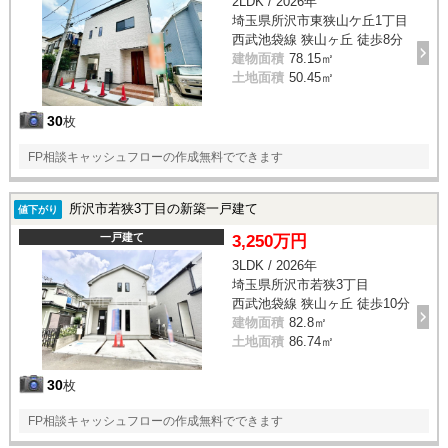
2LDK / 2026年
埼玉県所沢市東狭山ケ丘1丁目
西武池袋線 狭山ヶ丘 徒歩8分
建物面積
78.15㎡
土地面積
50.45㎡
30
枚
FP相談キャッシュフローの作成無料でできます
所沢市若狭3丁目の新築一戸建て
値下がり
一戸建て
3,250万円
3LDK / 2026年
埼玉県所沢市若狭3丁目
西武池袋線 狭山ヶ丘 徒歩10分
建物面積
82.8㎡
土地面積
86.74㎡
30
枚
FP相談キャッシュフローの作成無料でできます