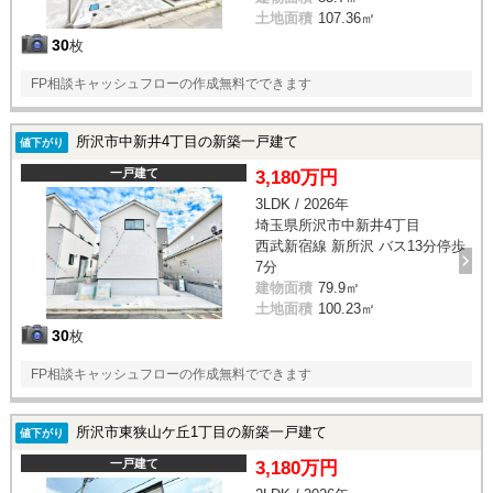
土地面積
107.36㎡
30
枚
FP相談キャッシュフローの作成無料でできます
所沢市中新井4丁目の新築一戸建て
値下がり
一戸建て
3,180万円
3LDK / 2026年
埼玉県所沢市中新井4丁目
西武新宿線 新所沢 バス13分停歩
7分
建物面積
79.9㎡
土地面積
100.23㎡
30
枚
FP相談キャッシュフローの作成無料でできます
所沢市東狭山ケ丘1丁目の新築一戸建て
値下がり
一戸建て
3,180万円