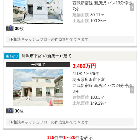
西武新宿線 新所沢 バス13分停歩
7分
建物面積
80.11㎡
土地面積
100.35㎡
30
枚
FP相談キャッシュフローの作成無料でできます
所沢市下富 の新築一戸建て
値下がり
一戸建て
3,480万円
4LDK / 2026年
埼玉県所沢市下富
西武新宿線 新所沢 バス24分停歩
3分
建物面積
103.3㎡
土地面積
149.29㎡
30
枚
FP相談キャッシュフローの作成無料でできます
119
1～20
件中
件を表示