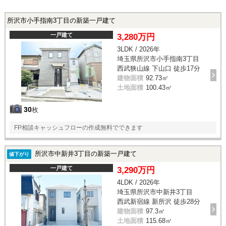
所沢市小手指南3丁目の新築一戸建て
一戸建て
3,280万円
3LDK / 2026年
埼玉県所沢市小手指南3丁目
西武狭山線 下山口 徒歩17分
建物面積
92.73㎡
土地面積
100.43㎡
30
枚
FP相談キャッシュフローの作成無料でできます
所沢市中新井3丁目の新築一戸建て
値下がり
一戸建て
3,290万円
4LDK / 2026年
埼玉県所沢市中新井3丁目
西武新宿線 新所沢 徒歩28分
建物面積
97.3㎡
土地面積
115.68㎡