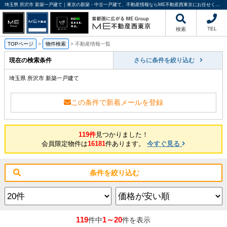
埼玉県 所沢市 新築一戸建て｜東京の新築・中古一戸建て、不動産情報ならME不動産西東京にお任せください
TEL
検索
TOPページ
>
物件検索
>
不動産情報一覧
現在の検索条件
さらに条件を絞り込む
埼玉県 所沢市 新築一戸建て
この条件で新着メールを登録
119件
見つかりました！
会員限定物件は
16181
件あります。
今すぐ見る
条件を絞り込む
119
1～20
件中
件を表示