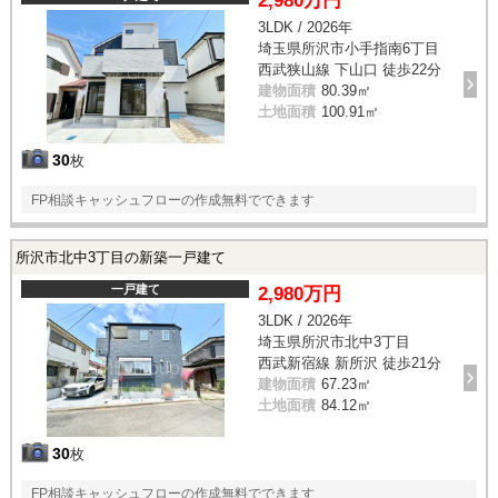
2,980万円
3LDK / 2026年
埼玉県所沢市小手指南6丁目
西武狭山線 下山口 徒歩22分
建物面積
80.39㎡
土地面積
100.91㎡
30
枚
FP相談キャッシュフローの作成無料でできます
所沢市北中3丁目の新築一戸建て
一戸建て
2,980万円
3LDK / 2026年
埼玉県所沢市北中3丁目
西武新宿線 新所沢 徒歩21分
建物面積
67.23㎡
土地面積
84.12㎡
30
枚
FP相談キャッシュフローの作成無料でできます