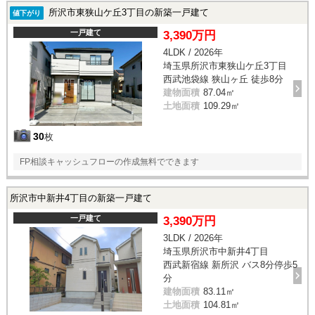
所沢市東狭山ケ丘3丁目の新築一戸建て
値下がり
一戸建て
3,390万円
4LDK / 2026年
埼玉県所沢市東狭山ケ丘3丁目
西武池袋線 狭山ヶ丘 徒歩8分
建物面積
87.04㎡
土地面積
109.29㎡
30
枚
FP相談キャッシュフローの作成無料でできます
所沢市中新井4丁目の新築一戸建て
一戸建て
3,390万円
3LDK / 2026年
埼玉県所沢市中新井4丁目
西武新宿線 新所沢 バス8分停歩5
分
建物面積
83.11㎡
土地面積
104.81㎡