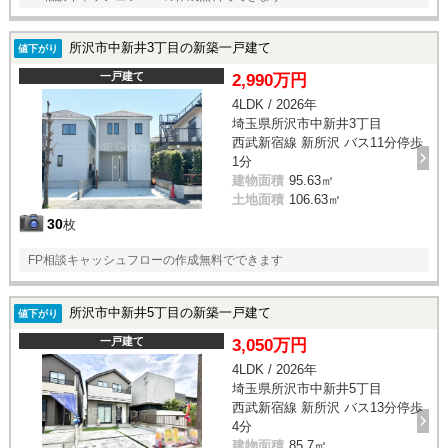
所沢市中新井3丁目の新築一戸建て
値下がり
一戸建て
2,990万円
4LDK / 2026年
埼玉県所沢市中新井3丁目
西武新宿線 新所沢 バス11分停歩
1分
建物面積
95.63㎡
土地面積
106.63㎡
30
枚
FP相談キャッシュフローの作成無料でできます
所沢市中新井5丁目の新築一戸建て
値下がり
一戸建て
3,050万円
4LDK / 2026年
埼玉県所沢市中新井5丁目
西武新宿線 新所沢 バス13分停歩
4分
建物面積
85.7㎡