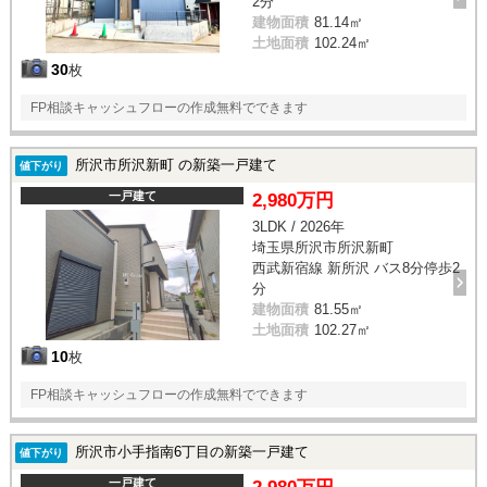
2分
建物面積
81.14㎡
土地面積
102.24㎡
30
枚
FP相談キャッシュフローの作成無料でできます
所沢市所沢新町 の新築一戸建て
値下がり
一戸建て
2,980万円
3LDK / 2026年
埼玉県所沢市所沢新町
西武新宿線 新所沢 バス8分停歩2
分
建物面積
81.55㎡
土地面積
102.27㎡
10
枚
FP相談キャッシュフローの作成無料でできます
所沢市小手指南6丁目の新築一戸建て
値下がり
一戸建て