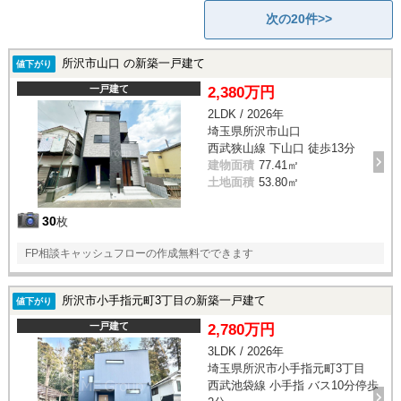
次の20件>>
所沢市山口 の新築一戸建て
値下がり
一戸建て
2,380万円
2LDK / 2026年
埼玉県所沢市山口
西武狭山線 下山口 徒歩13分
建物面積
77.41㎡
土地面積
53.80㎡
30
枚
FP相談キャッシュフローの作成無料でできます
所沢市小手指元町3丁目の新築一戸建て
値下がり
一戸建て
2,780万円
3LDK / 2026年
埼玉県所沢市小手指元町3丁目
西武池袋線 小手指 バス10分停歩