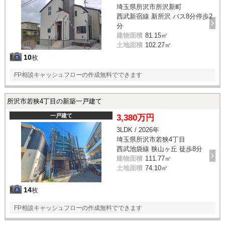
埼玉県所沢市所沢新町
西武新宿線 新所沢 バス8分停歩2
分
建物面積
81.15㎡
土地面積
102.27㎡
10
枚
FP相談キャッシュフローの作成無料でできます
所沢市若狭4丁目の新築一戸建て
一戸建て
3,380万円
3LDK / 2026年
埼玉県所沢市若狭4丁目
西武池袋線 狭山ヶ丘 徒歩8分
建物面積
111.77㎡
土地面積
74.10㎡
14
枚
FP相談キャッシュフローの作成無料でできます