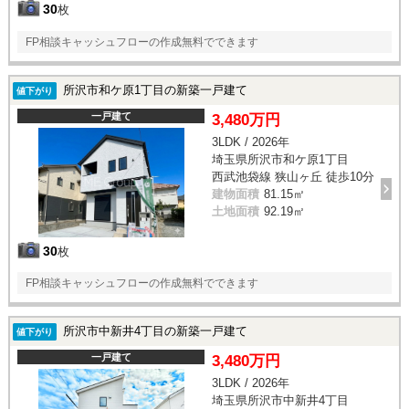
30
枚
FP相談キャッシュフローの作成無料でできます
所沢市和ケ原1丁目の新築一戸建て
値下がり
一戸建て
3,480万円
3LDK / 2026年
埼玉県所沢市和ケ原1丁目
西武池袋線 狭山ヶ丘 徒歩10分
建物面積
81.15㎡
土地面積
92.19㎡
30
枚
FP相談キャッシュフローの作成無料でできます
所沢市中新井4丁目の新築一戸建て
値下がり
一戸建て
3,480万円
3LDK / 2026年
埼玉県所沢市中新井4丁目