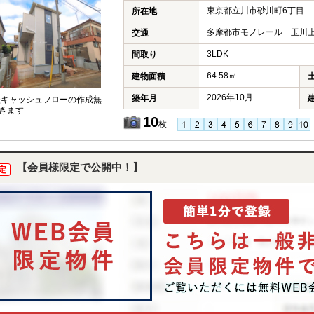
東京都立川市砂川町6丁目
所在地
多摩都市モノレール 玉川上
交通
3LDK
間取り
64.58㎡
建物面積
2026年10月
築年月
談キャッシュフローの作成無
きます
10
枚
【会員様限定で公開中！】
定