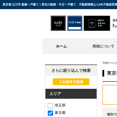
東京都 立川市 新築一戸建て｜東京の新築・中古一戸建て、不動産情報ならME不動産西
ホーム
売却について
TOPページ
さらに絞り込んで検索
東京
エリア
埼玉県
東京都
種別で