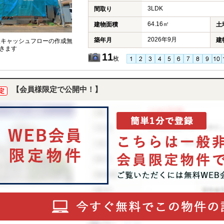
3LDK
間取り
64.16㎡
建物面積
土
2026年9月
築年月
建
談キャッシュフローの作成無
きます
11
枚
【会員様限定で公開中！】
定