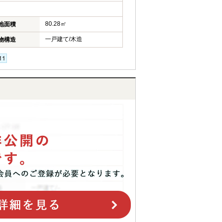
80.28㎡
地面積
一戸建て/木造
物構造