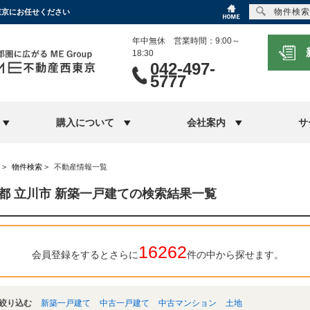
物件検索
東京にお任せください
年中無休 営業時間：9:00～
18:30
042-497-
5777
購入について
会社案内
サ
>
物件検索
>
不動産情報一覧
都 立川市 新築一戸建ての検索結果一覧
16262
会員登録をするとさらに
件の中から探せます。
絞り込む
新築一戸建て
中古一戸建て
中古マンション
土地