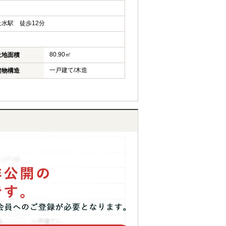
水駅 徒歩12分
80.90㎡
土地面積
一戸建て/木造
建物構造