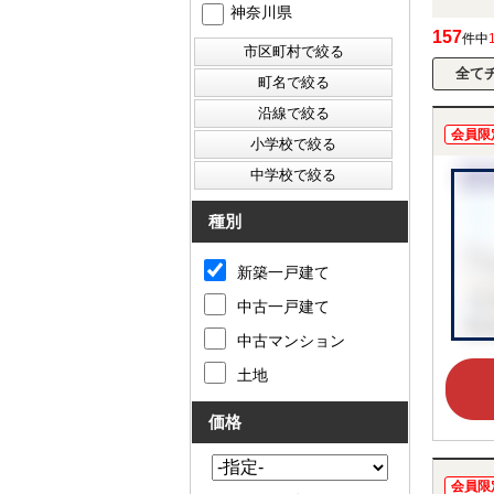
神奈川県
157
件中
会員限
種別
新築一戸建て
中古一戸建て
中古マンション
土地
価格
会員限