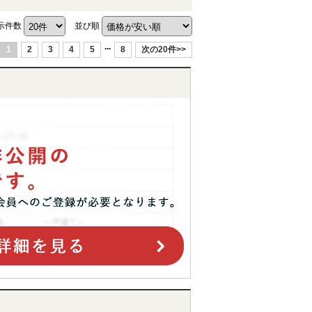
示件数
並び順
...
1
2
3
4
5
8
次の20件>>