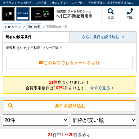
埼玉県 さいたま市桜区 中古一戸建て｜東京の新築・中古一戸建て、不動産情報ならME不動産西東京にお任せください
TEL
検索
TOPページ
>
物件検索
>
不動産情報一覧
現在の検索条件
さらに条件を絞り込む
埼玉県 さいたま市桜区 中古一戸建て
この条件で新着メールを登録
21件
見つかりました！
会員限定物件は
16154
件あります。
今すぐ見る
条件を絞り込む
21
1～20
件中
件を表示