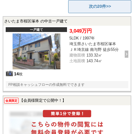
次の20件>>
さいたま市桜区塚本 の中古一戸建て
一戸建て
3,049万円
5LDK / 1997年
埼玉県さいたま市桜区塚本
ＪＲ埼京線 南与野 徒歩55分
建物面積
133.32㎡
土地面積
143.74㎡
14
枚
FP相談キャッシュフローの作成無料でできます
【会員様限定で公開中！】
会員限定