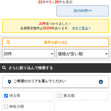
21
1～20
件中
件を表示
次の20件>>
21件
見つかりました！
会員限定物件は
16154
件あります。
今すぐ見る
条件を絞り込む
さらに絞り込んで検索する
ご希望のエリアを選んでください
埼玉県
東京都
神奈川県