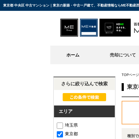
東京都 中央区 中古マンション｜東京の新築・中古一戸建て、不動産情報ならME不動産
ホーム
売却について
TOPページ
さらに絞り込んで検索
東京
エリア
埼玉県
東京都
種別で