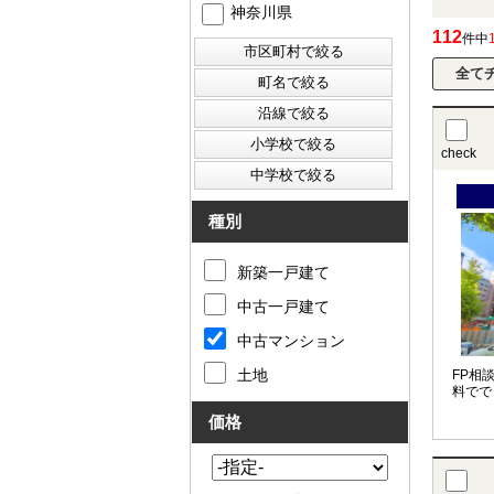
神奈川県
112
件中
check
種別
新築一戸建て
中古一戸建て
中古マンション
土地
FP相
料でで
価格