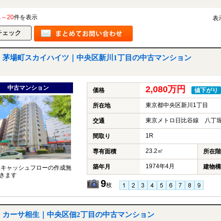
1～20
件を表示
表
茅場町スカイハイツ｜中央区新川1丁目の中古マンション
中古マンション
2,080万円
価格
値下がり
東京都中央区新川1丁目
所在地
東京メトロ日比谷線 八丁堀
交通
1R
間取り
23.2㎡
専有面積
所在階
1974年4月
築年月
建物構
談キャッシュフローの作成無
きます
9
枚
カーサ相生｜中央区佃2丁目の中古マンション