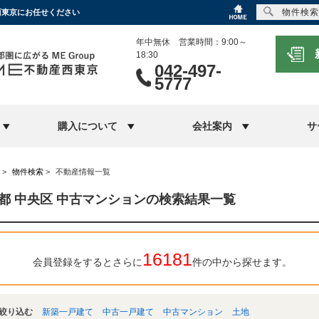
物件検索
西東京にお任せください
年中無休 営業時間：9:00～
18:30
042-497-
5777
購入について
会社案内
サ
>
物件検索
>
不動産情報一覧
都 中央区 中古マンションの検索結果一覧
16181
会員登録をするとさらに
件の中から探せます。
絞り込む
新築一戸建て
中古一戸建て
中古マンション
土地