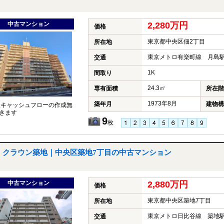
中古マンション
2,280万円
価格
東京都中央区佃2丁目
所在地
東京メトロ有楽町線 月島駅
交通
1K
間取り
24.3㎡
専有面積
所在階
1973年8月
築年月
建物構
談キャッシュフローの作成無
きます
9
枚
クラウン築地｜中央区築地7丁目の中古マンション
中古マンション
2,880万円
価格
東京都中央区築地7丁目
所在地
東京メトロ日比谷線 築地駅
交通