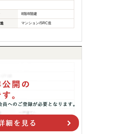
8階/8階建
マンション/SRC造
造