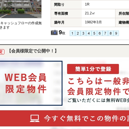
1R
間取り
21.2㎡
専有面積
所在階
1982年3月
築年月
建物構
談キャッシュフローの作成無
きます
9
枚
【会員様限定で公開中！】
定