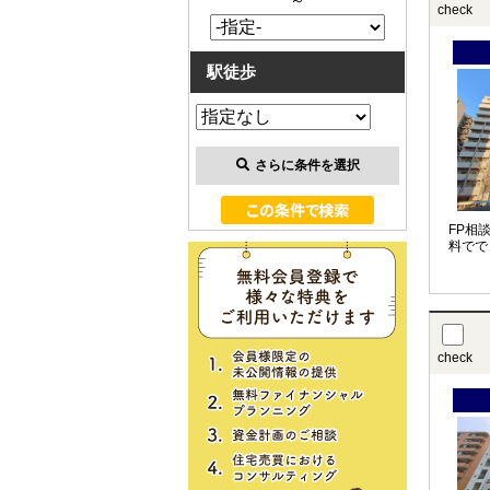
～
check
駅徒歩
さらに条件を選択
FP相
料でで
check