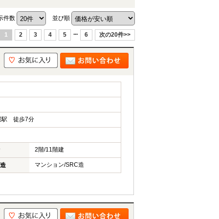
示件数
並び順
...
1
2
3
4
5
6
次の20件>>
駅 徒歩7分
2階/11階建
マンション/SRC造
造