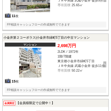
ＪＲ中央線 武蔵小金井 徒歩5分
専有面積
25.65㎡
11
枚
FP相談キャッシュフローの作成無料でできます
小金井第２コーポラス|小金井市緑町5丁目の中古マンション
マンション
2,698万円
2LDK / 1972年
1階/7階建
東京都小金井市緑町5丁目
ＪＲ中央線 武蔵小金井 徒歩11分
専有面積
50.22㎡
15
枚
FP相談キャッシュフローの作成無料でできます
【会員様限定で公開中！】
会員限定