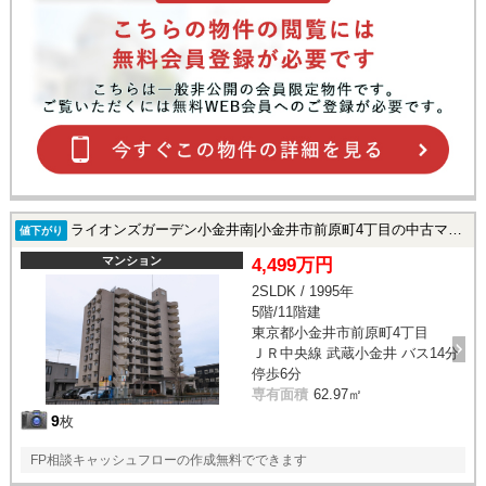
ライオンズガーデン小金井南|小金井市前原町4丁目の中古マンション
値下がり
マンション
4,499万円
2SLDK / 1995年
5階/11階建
東京都小金井市前原町4丁目
ＪＲ中央線 武蔵小金井 バス14分
停歩6分
専有面積
62.97㎡
9
枚
FP相談キャッシュフローの作成無料でできます