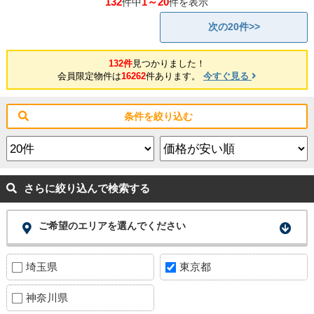
132
1～20
件中
件を表示
次の20件>>
132件
見つかりました！
会員限定物件は
16262
件あります。
今すぐ見る
条件を絞り込む
さらに絞り込んで検索する
ご希望のエリアを選んでください
埼玉県
東京都
神奈川県