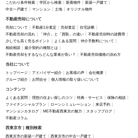
こだわり条件検索
学区から検索
新着物件
新築一戸建て
中古一戸建て
マンション
土地
オリジナル物件
不動産売却について
売却について
不動産1分査定
売却査定
住宅診断
不動産売却の流れ
「仲介」と「買取」の違い
不動産売却時の諸費用
少しでも高く売るポイント
よくある質問
仲介手数料について
相続相談
媒介契約の種類とは
不動産売却をするならどんな業者が良い？
不動産売却価格の決め方
当社について
トップページ
アドバイザー紹介
お客様の声
会社概要
グループ紹介
お問合せ
個人情報の取り扱いについて
コンテンツ
よくある質問
理想の住まい探しのコツ
特典・サービス
保険の相談
ファイナンシャルプラン
ローンシミュレーション
来店予約
マンションカタログ
ME不動産西東京の魅力
スタッフブログ
不動産コラム
西東京市｜種別検索
西東京市の新築一戸建て
西東京市の中古一戸建て