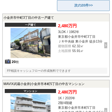
次の20件>>
小金井市中町3丁目の中古一戸建て
一戸建て
2,480万円
3LDK / 1982年
東京都小金井市中町3丁目
ＪＲ中央線 東小金井 徒歩13分
建物面積
62.32㎡
土地面積
55.91㎡
20
枚
FP相談キャッシュフローの作成無料でできます
MAVIX武蔵小金井|小金井市本町5丁目の中古マンション
マンション
2,480万円
1K / 2020年
2階/4階建
東京都小金井市本町5丁目