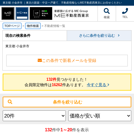
東京都 小金井市 ｜東京の新築・中古一戸建て、不動産情報ならME不動産西東京にお任せください
TEL
検索
TOPページ
>
物件検索
>
不動産情報一覧
現在の検索条件
さらに条件を絞り込む
東京都 小金井市
この条件で新着メールを登録
132件
見つかりました！
会員限定物件は
16262
件あります。
今すぐ見る
条件を絞り込む
132
1～20
件中
件を表示