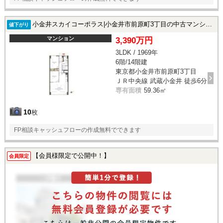
小金井スカイコーポラス|小金井市前原町3丁目の中古マンション
値下がり
マンション
3,390万円
3LDK / 1969年
6階/14階建
東京都小金井市前原町3丁目
ＪＲ中央線 武蔵小金井 徒歩6分
専有面積
59.36㎡
10
枚
FP相談キャッシュフローの作成無料でできます
【会員様限定で公開中！】
会員限定