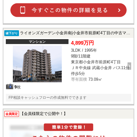
ライオンズガーデン小金井南|小金井市前原町4丁目の中古マンション
値下がり
マンション
4,899万円
3LDK / 1995年
9階/11階建
東京都小金井市前原町4丁目
ＪＲ中央線 武蔵小金井 バス11分
停歩5分
専有面積
73.09㎡
9
枚
FP相談キャッシュフローの作成無料でできます
【会員様限定で公開中！】
会員限定