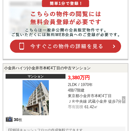
小金井ハイツ|小金井市本町4丁目の中古マンション
マンション
3,380万円
2LDK / 1970年
4階/7階建
東京都小金井市本町4丁目
ＪＲ中央線 武蔵小金井 徒歩7分
専有面積
61.42㎡
30
枚
FP相談キャッシュフローの作成無料でできます