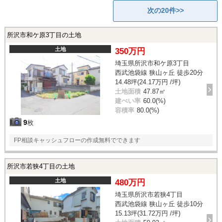
次の20件>>
所沢市和ケ原3丁目の土地
土地
350万円
埼玉県所沢市和ケ原3丁目
西武池袋線 狭山ヶ丘 徒歩20分
14.48坪(24.17万円 /坪)
土地面積
47.87㎡
建ぺい率
60.0(%)
容積率
80.0(%)
9
枚
FP相談キャッシュフローの作成無料でできます
所沢市若狭4丁目の土地
土地
480万円
埼玉県所沢市若狭4丁目
西武池袋線 狭山ヶ丘 徒歩10分
15.13坪(31.72万円 /坪)