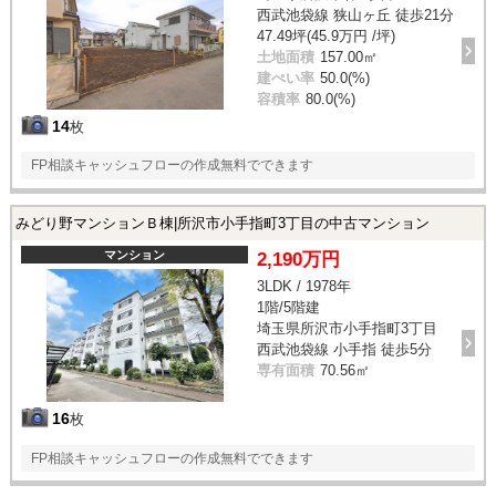
西武池袋線 狭山ヶ丘 徒歩21分
47.49坪(45.9万円 /坪)
土地面積
157.00㎡
建ぺい率
50.0(%)
容積率
80.0(%)
14
枚
FP相談キャッシュフローの作成無料でできます
みどり野マンションＢ棟|所沢市小手指町3丁目の中古マンション
マンション
2,190万円
3LDK / 1978年
1階/5階建
埼玉県所沢市小手指町3丁目
西武池袋線 小手指 徒歩5分
専有面積
70.56㎡
16
枚
FP相談キャッシュフローの作成無料でできます