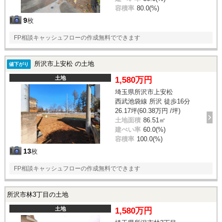
容積率
80.0(%)
9
枚
FP相談キャッシュフローの作成無料でできます
所沢市上安松 の土地
値下がり
土地
1,580万円
埼玉県所沢市上安松
西武池袋線 所沢 徒歩16分
26.17坪(60.38万円 /坪)
土地面積
86.51㎡
建ぺい率
60.0(%)
容積率
100.0(%)
13
枚
FP相談キャッシュフローの作成無料でできます
所沢市林3丁目の土地
土地
1,580万円