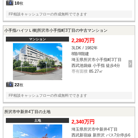
10
枚
FP相談キャッシュフローの作成無料でできます
小手指ハイツＬ棟|所沢市小手指町3丁目の中古マンション
マンション
2,280万円
3LDK / 1982年
8階/8階建
埼玉県所沢市小手指町3丁目
西武池袋線 小手指 徒歩4分
専有面積
85.27㎡
22
枚
FP相談キャッシュフローの作成無料でできます
所沢市中新井4丁目の土地
土地
2,340万円
埼玉県所沢市中新井4丁目
西武新宿線 新所沢 バス7分停歩6