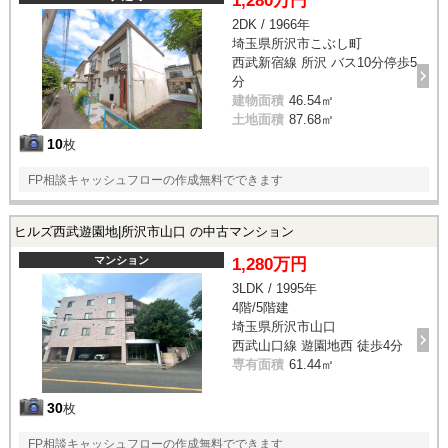
1,280万円
2DK / 1966年
埼玉県所沢市こぶし町
西武新宿線 所沢 バス10分停歩5
分
建物面積
46.54㎡
土地面積
87.68㎡
10
枚
FP相談キャッシュフローの作成無料でできます
ヒルズ西武遊園地|所沢市山口 の中古マンション
マンション
1,280万円
3LDK / 1995年
4階/5階建
埼玉県所沢市山口
西武山口線 遊園地西 徒歩4分
専有面積
61.44㎡
30
枚
FP相談キャッシュフローの作成無料でできます