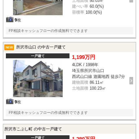
土地面積
50.03㎡
建ぺい率
60.0(%)
容積率
100.0(%)
9
枚
FP相談キャッシュフローの作成無料でできます
所沢市山口 の中古一戸建て
NEW
一戸建て
1,199万円
4LDK / 1998年
埼玉県所沢市山口
西武山口線 遊園地西 徒歩7分
建物面積
86.11㎡
土地面積
100.23㎡
9
枚
FP相談キャッシュフローの作成無料でできます
所沢市こぶし町 の中古一戸建て
一戸建て