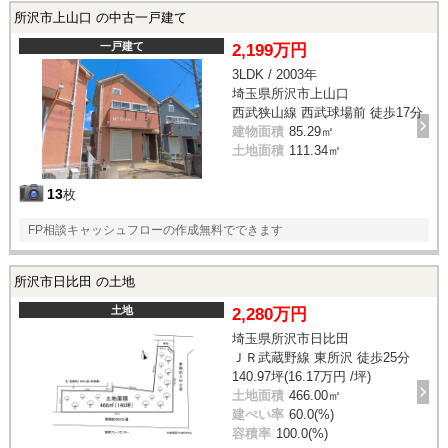
所沢市上山口 の中古一戸建て
一戸建て
2,199万円
3LDK / 2003年
埼玉県所沢市上山口
西武狭山線 西武球場前 徒歩17分
建物面積
85.29㎡
土地面積
111.34㎡
13
枚
FP相談キャッシュフローの作成無料でできます
所沢市日比田 の土地
土地
2,280万円
埼玉県所沢市日比田
ＪＲ武蔵野線 東所沢 徒歩25分
140.97坪(16.17万円 /坪)
土地面積
466.00㎡
建ぺい率
60.0(%)
容積率
100.0(%)