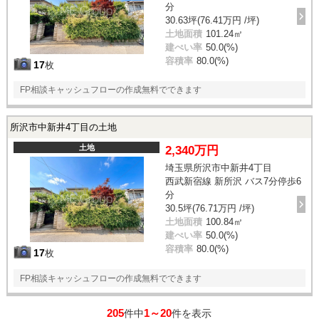
分
30.63坪(76.41万円 /坪)
土地面積
101.24㎡
建ぺい率
50.0(%)
容積率
80.0(%)
17
枚
FP相談キャッシュフローの作成無料でできます
所沢市中新井4丁目の土地
土地
2,340万円
埼玉県所沢市中新井4丁目
西武新宿線 新所沢 バス7分停歩6
分
30.5坪(76.71万円 /坪)
土地面積
100.84㎡
建ぺい率
50.0(%)
容積率
80.0(%)
17
枚
FP相談キャッシュフローの作成無料でできます
205
1～20
件中
件を表示