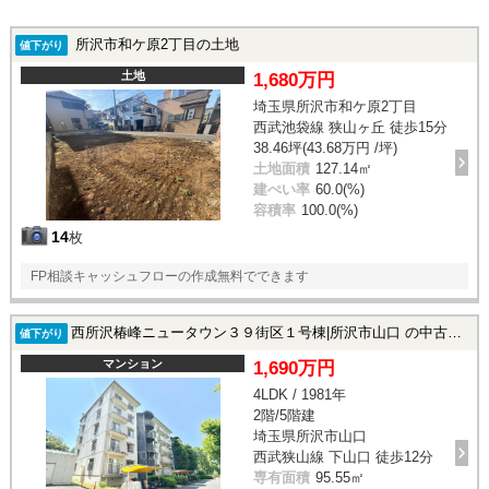
所沢市和ケ原2丁目の土地
値下がり
土地
1,680万円
埼玉県所沢市和ケ原2丁目
西武池袋線 狭山ヶ丘 徒歩15分
38.46坪(43.68万円 /坪)
土地面積
127.14㎡
建ぺい率
60.0(%)
容積率
100.0(%)
14
枚
FP相談キャッシュフローの作成無料でできます
西所沢椿峰ニュータウン３９街区１号棟|所沢市山口 の中古マンション
値下がり
マンション
1,690万円
4LDK / 1981年
2階/5階建
埼玉県所沢市山口
西武狭山線 下山口 徒歩12分
専有面積
95.55㎡