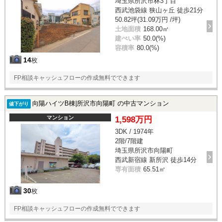
埼玉県所沢市林3丁目
西武池袋線 狭山ヶ丘 徒歩21分
50.82坪(31.09万円 /坪)
土地面積
168.00㎡
建ぺい率
50.0(%)
容積率
80.0(%)
14
枚
FP相談キャッシュフローの作成無料でできます
向陽ハイツB棟|所沢市向陽町 の中古マンション
値下がり
マンション
1,598万円
3DK / 1974年
2階/7階建
埼玉県所沢市向陽町
西武新宿線 新所沢 徒歩14分
専有面積
65.51㎡
30
枚
FP相談キャッシュフローの作成無料でできます