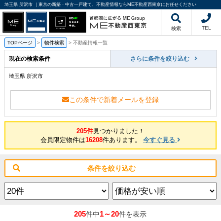
埼玉県 所沢市 ｜東京の新築・中古一戸建て、不動産情報ならME不動産西東京にお任せください
TEL
検索
TOPページ
>
物件検索
>
不動産情報一覧
現在の検索条件
さらに条件を絞り込む
埼玉県 所沢市
この条件で新着メールを登録
205件
見つかりました！
会員限定物件は
16208
件あります。
今すぐ見る
条件を絞り込む
205
1～20
件中
件を表示