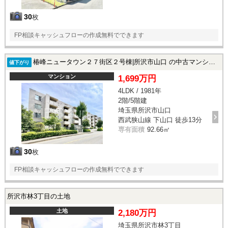
30
枚
FP相談キャッシュフローの作成無料でできます
椿峰ニュータウン２７街区２号棟|所沢市山口 の中古マンション
値下がり
マンション
1,699万円
4LDK / 1981年
2階/5階建
埼玉県所沢市山口
西武狭山線 下山口 徒歩13分
専有面積
92.66㎡
30
枚
FP相談キャッシュフローの作成無料でできます
所沢市林3丁目の土地
土地
2,180万円
埼玉県所沢市林3丁目