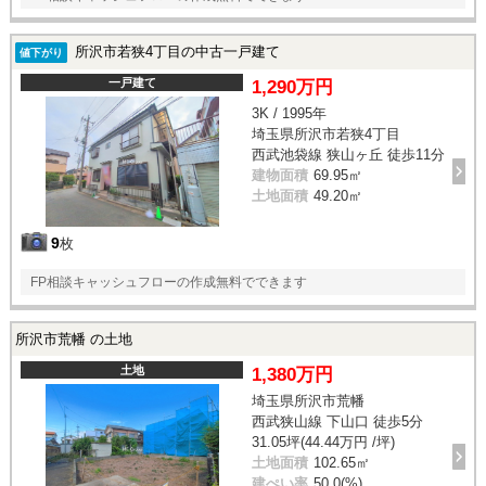
所沢市若狭4丁目の中古一戸建て
値下がり
一戸建て
1,290万円
3K / 1995年
埼玉県所沢市若狭4丁目
西武池袋線 狭山ヶ丘 徒歩11分
建物面積
69.95㎡
土地面積
49.20㎡
9
枚
FP相談キャッシュフローの作成無料でできます
所沢市荒幡 の土地
土地
1,380万円
埼玉県所沢市荒幡
西武狭山線 下山口 徒歩5分
31.05坪(44.44万円 /坪)
土地面積
102.65㎡
建ぺい率
50.0(%)