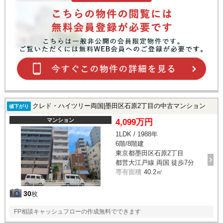
クレド・ハイツリー両国|墨田区石原2丁目の中古マンション
値下がり
マンション
4,099万円
1LDK / 1988年
6階/8階建
東京都墨田区石原2丁目
都営大江戸線 両国 徒歩7分
専有面積
40.2㎡
30
枚
FP相談キャッシュフローの作成無料でできます