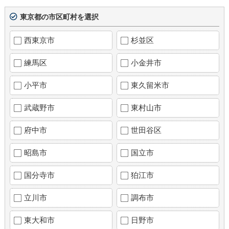
東京都の市区町村を選択
西東京市
杉並区
練馬区
小金井市
小平市
東久留米市
武蔵野市
東村山市
府中市
世田谷区
昭島市
国立市
国分寺市
狛江市
立川市
調布市
東大和市
日野市