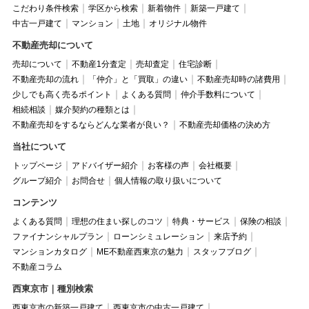
こだわり条件検索
学区から検索
新着物件
新築一戸建て
中古一戸建て
マンション
土地
オリジナル物件
不動産売却について
売却について
不動産1分査定
売却査定
住宅診断
不動産売却の流れ
「仲介」と「買取」の違い
不動産売却時の諸費用
少しでも高く売るポイント
よくある質問
仲介手数料について
相続相談
媒介契約の種類とは
不動産売却をするならどんな業者が良い？
不動産売却価格の決め方
当社について
トップページ
アドバイザー紹介
お客様の声
会社概要
グループ紹介
お問合せ
個人情報の取り扱いについて
コンテンツ
よくある質問
理想の住まい探しのコツ
特典・サービス
保険の相談
ファイナンシャルプラン
ローンシミュレーション
来店予約
マンションカタログ
ME不動産西東京の魅力
スタッフブログ
不動産コラム
西東京市｜種別検索
西東京市の新築一戸建て
西東京市の中古一戸建て