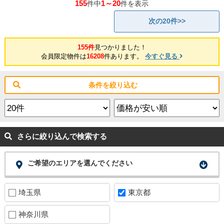
155
1～20
件中
件を表示
次の20件>>
155件
見つかりました！
会員限定物件は
16208
件あります。
今すぐ見る
条件を絞り込む
さらに絞り込んで検索する
ご希望のエリアを選んでください
埼玉県
東京都
神奈川県