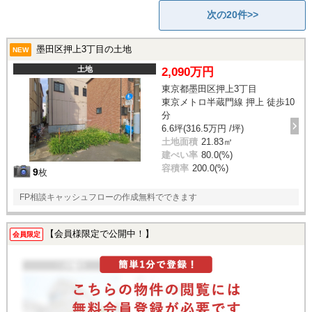
次の20件>>
墨田区押上3丁目の土地
NEW
土地
2,090万円
東京都墨田区押上3丁目
東京メトロ半蔵門線 押上 徒歩10
分
6.6坪(316.5万円 /坪)
土地面積
21.83㎡
建ぺい率
80.0(%)
容積率
200.0(%)
9
枚
FP相談キャッシュフローの作成無料でできます
【会員様限定で公開中！】
会員限定