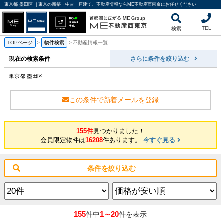
東京都 墨田区 ｜東京の新築・中古一戸建て、不動産情報ならME不動産西東京にお任せください
TEL
検索
TOPページ
>
物件検索
>
不動産情報一覧
現在の検索条件
さらに条件を絞り込む
東京都 墨田区
この条件で新着メールを登録
155件
見つかりました！
会員限定物件は
16208
件あります。
今すぐ見る
条件を絞り込む
155
1～20
件中
件を表示