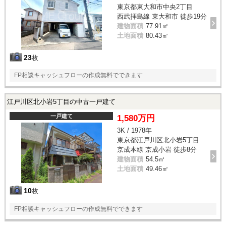
東京都東大和市中央2丁目
西武拝島線 東大和市 徒歩19分
建物面積
77.91㎡
土地面積
80.43㎡
23
枚
FP相談キャッシュフローの作成無料でできます
江戸川区北小岩5丁目の中古一戸建て
一戸建て
1,580万円
3K / 1978年
東京都江戸川区北小岩5丁目
京成本線 京成小岩 徒歩8分
建物面積
54.5㎡
土地面積
49.46㎡
10
枚
FP相談キャッシュフローの作成無料でできます