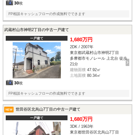
30
枚
FP相談キャッシュフローの作成無料でできます
武蔵村山市神明2丁目の中古一戸建て
一戸建て
1,680万円
2DK / 2007年
東京都武蔵村山市神明2丁目
多摩都市モノレール 上北台 徒歩
21分
建物面積
47.92㎡
土地面積
80.34㎡
30
枚
FP相談キャッシュフローの作成無料でできます
世田谷区北烏山7丁目の中古一戸建て
NEW
一戸建て
1,680万円
3DK / 1963年
東京都世田谷区北烏山7丁目