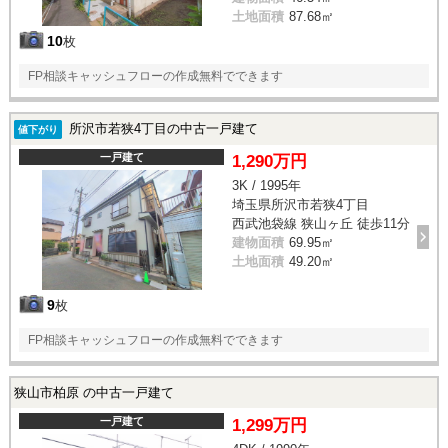
土地面積
87.68㎡
10
枚
FP相談キャッシュフローの作成無料でできます
所沢市若狭4丁目の中古一戸建て
値下がり
一戸建て
1,290万円
3K / 1995年
埼玉県所沢市若狭4丁目
西武池袋線 狭山ヶ丘 徒歩11分
建物面積
69.95㎡
土地面積
49.20㎡
9
枚
FP相談キャッシュフローの作成無料でできます
狭山市柏原 の中古一戸建て
一戸建て
1,299万円