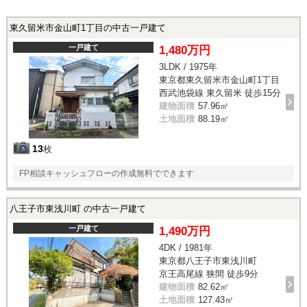
東久留米市金山町1丁目の中古一戸建て
一戸建て
1,480万円
3LDK / 1975年
東京都東久留米市金山町1丁目
西武池袋線 東久留米 徒歩15分
建物面積
57.96㎡
土地面積
88.19㎡
13
枚
FP相談キャッシュフローの作成無料でできます
八王子市東浅川町 の中古一戸建て
一戸建て
1,490万円
4DK / 1981年
東京都八王子市東浅川町
京王高尾線 狭間 徒歩9分
建物面積
82.62㎡
土地面積
127.43㎡