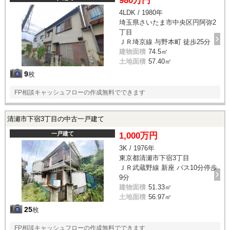
980万円
4LDK / 1980年
埼玉県さいたま市中央区円阿弥2
丁目
ＪＲ埼京線 与野本町 徒歩25分
建物面積
74.5㎡
土地面積
57.40㎡
9
枚
FP相談キャッシュフローの作成無料でできます
清瀬市下宿3丁目の中古一戸建て
一戸建て
1,000万円
3K / 1976年
東京都清瀬市下宿3丁目
ＪＲ武蔵野線 新座 バス10分停歩
9分
建物面積
51.33㎡
土地面積
56.97㎡
25
枚
FP相談キャッシュフローの作成無料でできます