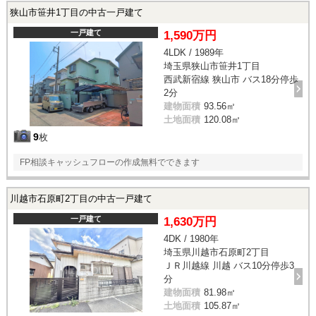
狭山市笹井1丁目の中古一戸建て
一戸建て
1,590万円
4LDK / 1989年
埼玉県狭山市笹井1丁目
西武新宿線 狭山市 バス18分停歩
2分
建物面積
93.56㎡
土地面積
120.08㎡
9
枚
FP相談キャッシュフローの作成無料でできます
川越市石原町2丁目の中古一戸建て
一戸建て
1,630万円
4DK / 1980年
埼玉県川越市石原町2丁目
ＪＲ川越線 川越 バス10分停歩3
分
建物面積
81.98㎡
土地面積
105.87㎡