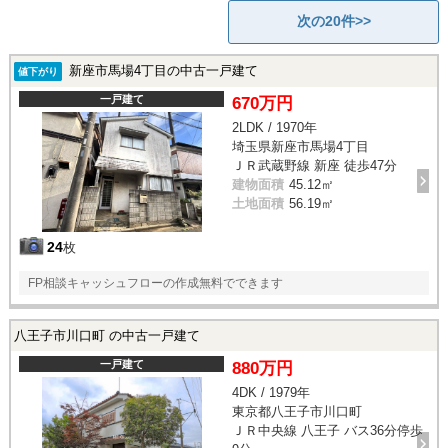
次の20件>>
新座市馬場4丁目の中古一戸建て
値下がり
一戸建て
670万円
2LDK / 1970年
埼玉県新座市馬場4丁目
ＪＲ武蔵野線 新座 徒歩47分
建物面積
45.12㎡
土地面積
56.19㎡
24
枚
FP相談キャッシュフローの作成無料でできます
八王子市川口町 の中古一戸建て
一戸建て
880万円
4DK / 1979年
東京都八王子市川口町
ＪＲ中央線 八王子 バス36分停歩