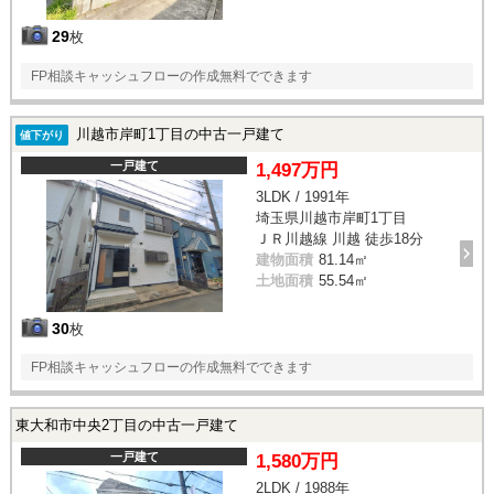
29
枚
FP相談キャッシュフローの作成無料でできます
川越市岸町1丁目の中古一戸建て
値下がり
一戸建て
1,497万円
3LDK / 1991年
埼玉県川越市岸町1丁目
ＪＲ川越線 川越 徒歩18分
建物面積
81.14㎡
土地面積
55.54㎡
30
枚
FP相談キャッシュフローの作成無料でできます
東大和市中央2丁目の中古一戸建て
一戸建て
1,580万円
2LDK / 1988年