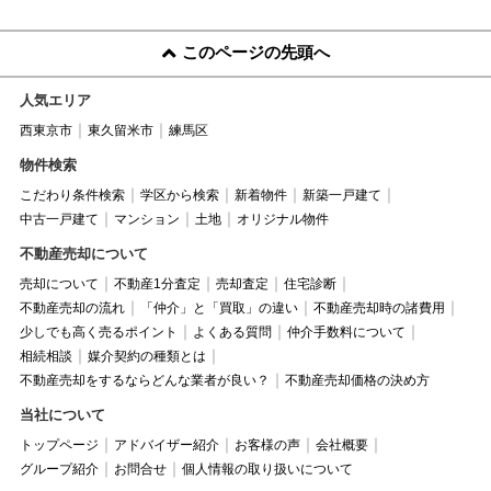
このページの先頭へ
人気エリア
西東京市
東久留米市
練馬区
物件検索
こだわり条件検索
学区から検索
新着物件
新築一戸建て
中古一戸建て
マンション
土地
オリジナル物件
不動産売却について
売却について
不動産1分査定
売却査定
住宅診断
不動産売却の流れ
「仲介」と「買取」の違い
不動産売却時の諸費用
少しでも高く売るポイント
よくある質問
仲介手数料について
相続相談
媒介契約の種類とは
不動産売却をするならどんな業者が良い？
不動産売却価格の決め方
当社について
トップページ
アドバイザー紹介
お客様の声
会社概要
グループ紹介
お問合せ
個人情報の取り扱いについて