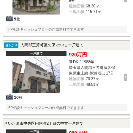
9分
建物面積
68.36㎡
土地面積
115.71㎡
9
枚
FP相談キャッシュフローの作成無料でできます
入間郡三芳町藤久保 の中古一戸建て
値下がり
一戸建て
920万円
3LDK / 1988年
埼玉県入間郡三芳町藤久保
東武東上線 鶴瀬 徒歩17分
建物面積
70.37㎡
土地面積
48.51㎡
10
枚
FP相談キャッシュフローの作成無料でできます
さいたま市中央区円阿弥2丁目の中古一戸建て
一戸建て