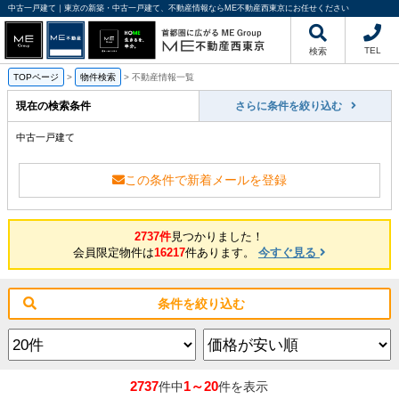
中古一戸建て｜東京の新築・中古一戸建て、不動産情報ならME不動産西東京にお任せください
TEL
検索
TOPページ
>
物件検索
>
不動産情報一覧
現在の検索条件
さらに条件を絞り込む
中古一戸建て
この条件で新着メールを登録
2737件
見つかりました！
会員限定物件は
16217
件あります。
今すぐ見る
条件を絞り込む
2737
1～20
件中
件を表示