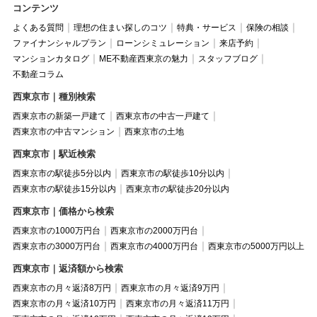
コンテンツ
よくある質問
理想の住まい探しのコツ
特典・サービス
保険の相談
ファイナンシャルプラン
ローンシミュレーション
来店予約
マンションカタログ
ME不動産西東京の魅力
スタッフブログ
不動産コラム
西東京市｜種別検索
西東京市の新築一戸建て
西東京市の中古一戸建て
西東京市の中古マンション
西東京市の土地
西東京市｜駅近検索
西東京市の駅徒歩5分以内
西東京市の駅徒歩10分以内
西東京市の駅徒歩15分以内
西東京市の駅徒歩20分以内
西東京市｜価格から検索
西東京市の1000万円台
西東京市の2000万円台
西東京市の3000万円台
西東京市の4000万円台
西東京市の5000万円以上
西東京市｜返済額から検索
西東京市の月々返済8万円
西東京市の月々返済9万円
西東京市の月々返済10万円
西東京市の月々返済11万円