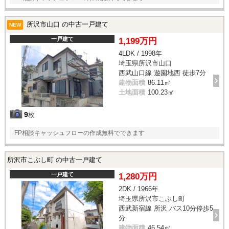
所沢市山口 の中古一戸建て
NEW
一戸建て
1,199万円
4LDK / 1998年
埼玉県所沢市山口
西武山口線 遊園地西 徒歩7分
建物面積
86.11㎡
土地面積
100.23㎡
9
枚
FP相談キャッシュフローの作成無料でできます
所沢市こぶし町 の中古一戸建て
一戸建て
1,280万円
2DK / 1966年
埼玉県所沢市こぶし町
西武新宿線 所沢 バス10分停歩5
分
建物面積
46.54㎡