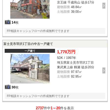
京王線 千歳烏山 徒歩17分
建物面積
48.84㎡
土地面積
39.00㎡
14
枚
FP相談キャッシュフローの作成無料でできます
富士見市羽沢1丁目の中古一戸建て
一戸建て
1,770万円
5DK / 1997年
埼玉県富士見市羽沢1丁目
東武東上線 鶴瀬 徒歩20分
建物面積
97.97㎡
土地面積
92.95㎡
30
枚
FP相談キャッシュフローの作成無料でできます
2737
1～20
件中
件を表示