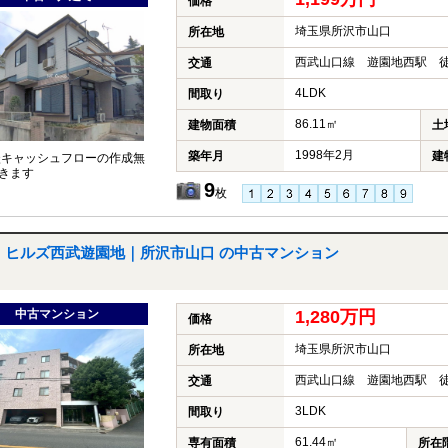
価格
埼玉県所沢市山口
所在地
西武山口線 遊園地西駅 徒
交通
4LDK
間取り
86.11㎡
建物面積
土
1998年2月
築年月
建
談キャッシュフローの作成無
きます
9
枚
ヒルズ西武遊園地｜所沢市山口 の中古マンション
中古マンション
1,280万円
価格
埼玉県所沢市山口
所在地
西武山口線 遊園地西駅 徒
交通
3LDK
間取り
61.44㎡
専有面積
所在