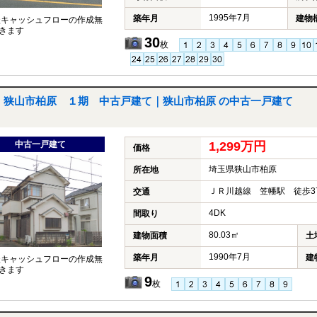
1995年7月
築年月
建物
談キャッシュフローの作成無
きます
30
枚
狭山市柏原 １期 中古戸建て｜狭山市柏原 の中古一戸建て
中古一戸建て
1,299万円
価格
埼玉県狭山市柏原
所在地
ＪＲ川越線 笠幡駅 徒歩3
交通
4DK
間取り
80.03㎡
建物面積
土
1990年7月
築年月
建
談キャッシュフローの作成無
きます
9
枚