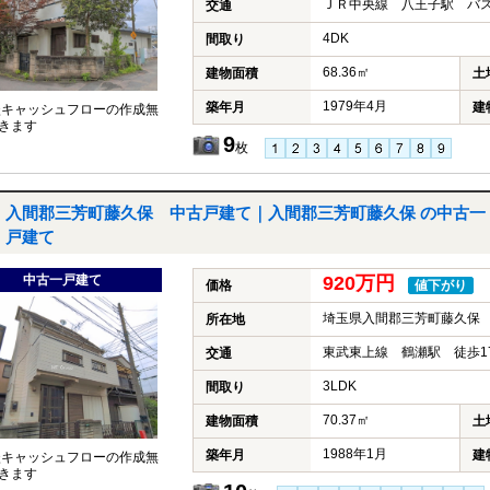
ＪＲ中央線 八王子駅 バス
交通
4DK
間取り
68.36㎡
建物面積
土
1979年4月
築年月
建
談キャッシュフローの作成無
きます
9
枚
入間郡三芳町藤久保 中古戸建て｜入間郡三芳町藤久保 の中古一
戸建て
中古一戸建て
920万円
価格
値下がり
埼玉県入間郡三芳町藤久保
所在地
東武東上線 鶴瀬駅 徒歩1
交通
3LDK
間取り
70.37㎡
建物面積
土
1988年1月
築年月
建
談キャッシュフローの作成無
きます