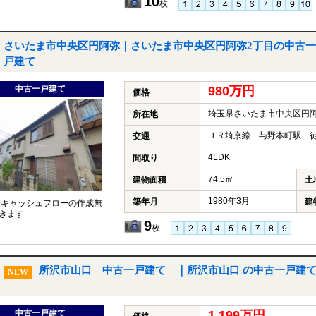
10
枚
さいたま市中央区円阿弥｜さいたま市中央区円阿弥2丁目の中古一
戸建て
中古一戸建て
980万円
価格
埼玉県さいたま市中央区円阿
所在地
ＪＲ埼京線 与野本町駅 徒
交通
4LDK
間取り
74.5㎡
建物面積
土
1980年3月
築年月
建
談キャッシュフローの作成無
きます
9
枚
所沢市山口 中古一戸建て ｜所沢市山口 の中古一戸建
NEW
中古一戸建て
1,199万円