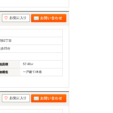
弥2丁目
歩25分
57.40㎡
地面積
一戸建て/木造
物構造
て