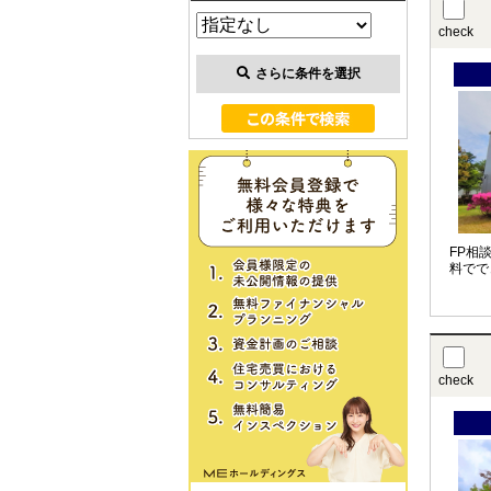
check
さらに条件を選択
FP相
料でで
check