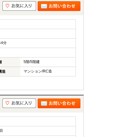
4分
5階/5階建
階
マンション/RC造
構造
目