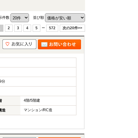
示件数
並び順
...
1
2
3
4
5
572
次の20件>>
9分
4階/5階建
階
マンション/RC造
構造