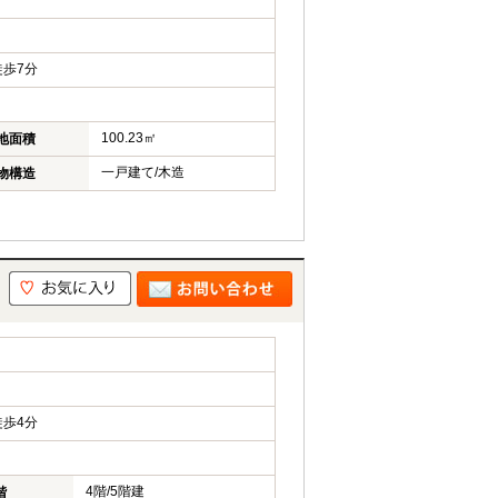
歩7分
100.23㎡
地面積
一戸建て/木造
物構造
歩4分
4階/5階建
階