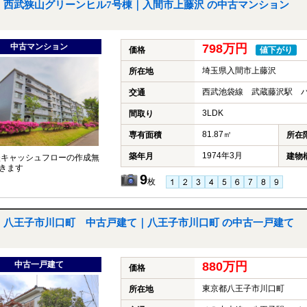
西武狭山グリーンヒル7号棟｜入間市上藤沢 の中古マンション
中古マンション
798万円
価格
値下がり
埼玉県入間市上藤沢
所在地
西武池袋線 武蔵藤沢駅 バ
交通
3LDK
間取り
81.87㎡
専有面積
所在
1974年3月
築年月
建物
談キャッシュフローの作成無
きます
9
枚
八王子市川口町 中古戸建て｜八王子市川口町 の中古一戸建て
中古一戸建て
880万円
価格
東京都八王子市川口町
所在地