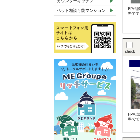
カウンターキッチン
FP相
ペット相談可能マンション
料でで
check
FP相
料でで