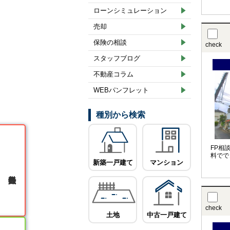
ローンシミュレーション
売却
保険の相談
check
スタッフブログ
不動産コラム
WEBパンフレット
種別から検索
FP相
料でで
新築一戸建て
マンション
無料会員登録
check
土地
中古一戸建て