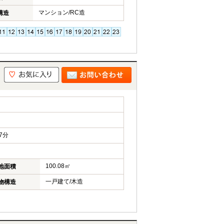
マンション/RC造
構造
7分
100.08㎡
地面積
一戸建て/木造
物構造