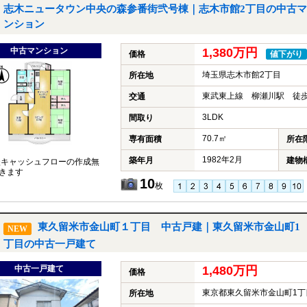
志木ニュータウン中央の森参番街弐号棟｜志木市館2丁目の中古マ
ンション
中古マンション
1,380万円
価格
値下がり
埼玉県志木市館2丁目
所在地
東武東上線 柳瀬川駅 徒歩
交通
3LDK
間取り
70.7㎡
専有面積
所在
1982年2月
築年月
建物
談キャッシュフローの作成無
きます
10
枚
東久留米市金山町１丁目 中古戸建｜東久留米市金山町1
NEW
丁目の中古一戸建て
中古一戸建て
1,480万円
価格
東京都東久留米市金山町1丁
所在地