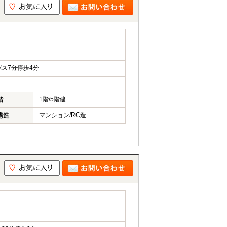
ス7分停歩4分
1階/5階建
階
マンション/RC造
構造