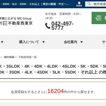
物件検索
3LDK・3SLDK・4K・4DK・4LDK・4SLDK・5K・5DK・5LDK・5SLDK・3SDK・4LK・4SDK・5LK・5SDK・それ以上 ｜東京の新築・中古一戸建て、不動産情報ならME不動産西東京にお任せください
年中無休 営業時間：9:00～
18:30
042-497-
5777
購入について
会社案内
サ
>
物件検索
>
不動産情報一覧
DK・3SLDK・4K・4DK・4LDK・4SLDK・5K・5DK・5
LDK・3SDK・4LK・4SDK・5LK・5SDK・それ以上 
16204
会員登録をするとさらに
件の中から探せます。