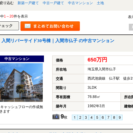
絞り込む
新築一戸建て
中古一戸建て
中古マンション
土地
件中
1～20
件を表示
表
入間リバーサイド30号棟｜入間市仏子 の中古マンション
中古マンション
650万円
価格
埼玉県入間市仏子
所在地
西武池袋線 仏子駅 徒歩1
交通
3LDK
間取り
76.88㎡
専有面積
所在
1982年3月
築年月
建物
談キャッシュフローの作成無
きます
9
枚