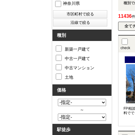
神奈川県
種別で
11436
種別
check
新築一戸建て
中古一戸建て
中古マンション
土地
価格
FP相
～
料でで
駅徒歩