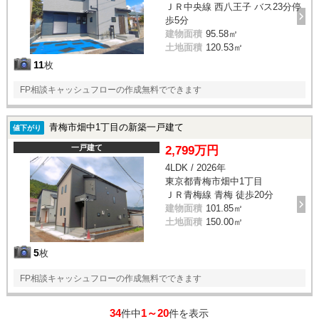
ＪＲ中央線 西八王子 バス23分停
歩5分
建物面積
95.58㎡
土地面積
120.53㎡
11
枚
FP相談キャッシュフローの作成無料でできます
青梅市畑中1丁目の新築一戸建て
値下がり
一戸建て
2,799万円
4LDK / 2026年
東京都青梅市畑中1丁目
ＪＲ青梅線 青梅 徒歩20分
建物面積
101.85㎡
土地面積
150.00㎡
5
枚
FP相談キャッシュフローの作成無料でできます
34
1～20
件中
件を表示