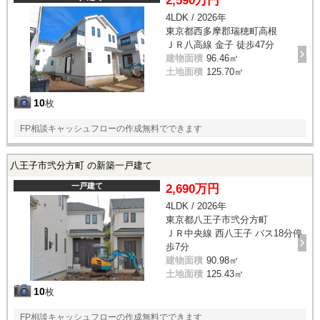
2,590万円
4LDK / 2026年
東京都西多摩郡瑞穂町高根
ＪＲ八高線 金子 徒歩47分
建物面積
96.46㎡
土地面積
125.70㎡
10
枚
FP相談キャッシュフローの作成無料でできます
八王子市弐分方町 の新築一戸建て
一戸建て
2,690万円
4LDK / 2026年
東京都八王子市弐分方町
ＪＲ中央線 西八王子 バス18分停
歩7分
建物面積
90.98㎡
土地面積
125.43㎡
10
枚
FP相談キャッシュフローの作成無料でできます