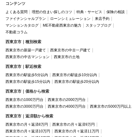
コンテンツ
よくある質問
理想の住まい探しのコツ
特典・サービス
保険の相談
ファイナンシャルプラン
ローンシミュレーション
来店予約
マンションカタログ
ME不動産西東京の魅力
スタッフブログ
不動産コラム
西東京市｜種別検索
西東京市の新築一戸建て
西東京市の中古一戸建て
西東京市の中古マンション
西東京市の土地
西東京市｜駅近検索
西東京市の駅徒歩5分以内
西東京市の駅徒歩10分以内
西東京市の駅徒歩15分以内
西東京市の駅徒歩20分以内
西東京市｜価格から検索
西東京市の1000万円台
西東京市の2000万円台
西東京市の3000万円台
西東京市の4000万円台
西東京市の5000万円以上
西東京市｜返済額から検索
西東京市の月々返済8万円
西東京市の月々返済9万円
西東京市の月々返済10万円
西東京市の月々返済11万円