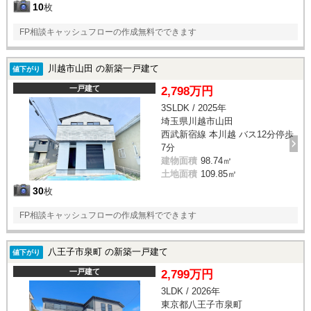
10
枚
FP相談キャッシュフローの作成無料でできます
川越市山田 の新築一戸建て
値下がり
一戸建て
2,798万円
3SLDK / 2025年
埼玉県川越市山田
西武新宿線 本川越 バス12分停歩
7分
建物面積
98.74㎡
土地面積
109.85㎡
30
枚
FP相談キャッシュフローの作成無料でできます
八王子市泉町 の新築一戸建て
値下がり
一戸建て
2,799万円
3LDK / 2026年
東京都八王子市泉町