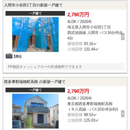
入間市小谷田1丁目の新築一戸建て
一戸建て
2,790万円
4LDK / 2026年
埼玉県入間市小谷田1丁目
西武池袋線 入間市 バス16分停歩
4分
建物面積
93.16㎡
土地面積
131.44㎡
10
枚
FP相談キャッシュフローの作成無料でできます
西多摩郡瑞穂町高根 の新築一戸建て
一戸建て
2,790万円
4LDK / 2026年
東京都西多摩郡瑞穂町高根
ＪＲ八高線 - バス10分停歩8分
建物面積
98.53㎡
土地面積
125.03㎡