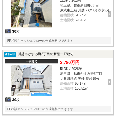
1LDK / 2026年
埼玉県川越市新宿町6丁目
東武東上線 川越 バス7分停歩2分
建物面積
61.27㎡
土地面積
69.26㎡
30
枚
FP相談キャッシュフローの作成無料でできます
川越市かすみ野3丁目の新築一戸建て
値下がり
一戸建て
2,780万円
5LDK / 2026年
埼玉県川越市かすみ野3丁目
ＪＲ川越線 笠幡 徒歩19分
建物面積
95.17㎡
土地面積
105.51㎡
30
枚
FP相談キャッシュフローの作成無料でできます