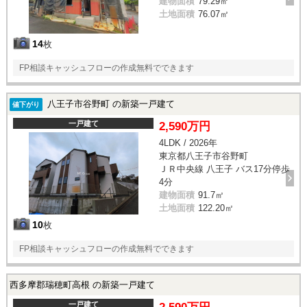
建物面積
79.29㎡
土地面積
76.07㎡
14
枚
FP相談キャッシュフローの作成無料でできます
八王子市谷野町 の新築一戸建て
値下がり
一戸建て
2,590万円
4LDK / 2026年
東京都八王子市谷野町
ＪＲ中央線 八王子 バス17分停歩
4分
建物面積
91.7㎡
土地面積
122.20㎡
10
枚
FP相談キャッシュフローの作成無料でできます
西多摩郡瑞穂町高根 の新築一戸建て
一戸建て