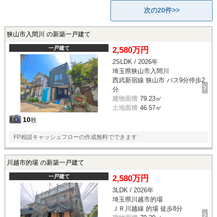
次の20件>>
狭山市入間川 の新築一戸建て
一戸建て
2,580万円
2SLDK / 2026年
埼玉県狭山市入間川
西武新宿線 狭山市 バス9分停歩2
分
建物面積
79.23㎡
土地面積
46.57㎡
10
枚
FP相談キャッシュフローの作成無料でできます
川越市的場 の新築一戸建て
一戸建て
2,580万円
3LDK / 2026年
埼玉県川越市的場
ＪＲ川越線 的場 徒歩8分