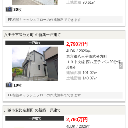
土地面積
70.61㎡
30
枚
FP相談キャッシュフローの作成無料でできます
八王子市弐分方町 の新築一戸建て
一戸建て
2,790万円
4LDK / 2026年
東京都八王子市弐分方町
ＪＲ中央線 西八王子 バス20分停
歩8分
建物面積
101.02㎡
土地面積
140.07㎡
10
枚
FP相談キャッシュフローの作成無料でできます
川越市安比奈新田 の新築一戸建て
一戸建て
2,790万円
4LDK / 2026年