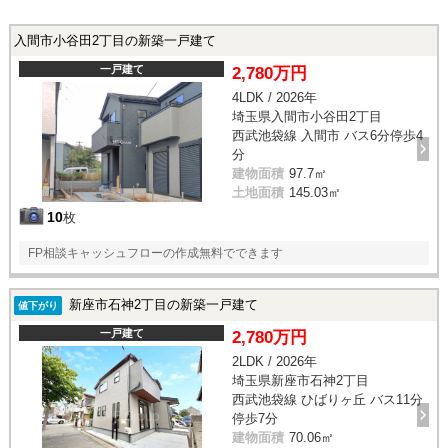
入間市小谷田2丁目の新築一戸建て
一戸建て
2,780万円
4LDK / 2026年
埼玉県入間市小谷田2丁目
西武池袋線 入間市 バス6分停歩4
分
建物面積
97.7㎡
土地面積
145.03㎡
10
枚
FP相談キャッシュフローの作成無料でできます
新座市石神2丁目の新築一戸建て
値下がり
一戸建て
2,780万円
2LDK / 2026年
埼玉県新座市石神2丁目
西武池袋線 ひばりヶ丘 バス11分
停歩7分
建物面積
70.06㎡