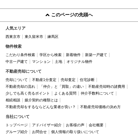
このページの先頭へ
人気エリア
西東京市
東久留米市
練馬区
物件検索
こだわり条件検索
学区から検索
新着物件
新築一戸建て
中古一戸建て
マンション
土地
オリジナル物件
不動産売却について
売却について
不動産1分査定
売却査定
住宅診断
不動産売却の流れ
「仲介」と「買取」の違い
不動産売却時の諸費用
少しでも高く売るポイント
よくある質問
仲介手数料について
相続相談
媒介契約の種類とは
不動産売却をするならどんな業者が良い？
不動産売却価格の決め方
当社について
トップページ
アドバイザー紹介
お客様の声
会社概要
グループ紹介
お問合せ
個人情報の取り扱いについて