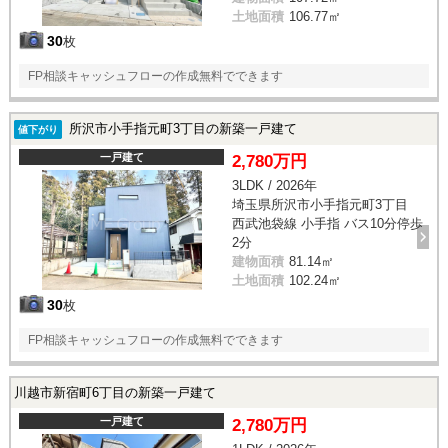
土地面積
106.77㎡
30
枚
FP相談キャッシュフローの作成無料でできます
所沢市小手指元町3丁目の新築一戸建て
値下がり
一戸建て
2,780万円
3LDK / 2026年
埼玉県所沢市小手指元町3丁目
西武池袋線 小手指 バス10分停歩
2分
建物面積
81.14㎡
土地面積
102.24㎡
30
枚
FP相談キャッシュフローの作成無料でできます
川越市新宿町6丁目の新築一戸建て
一戸建て
2,780万円