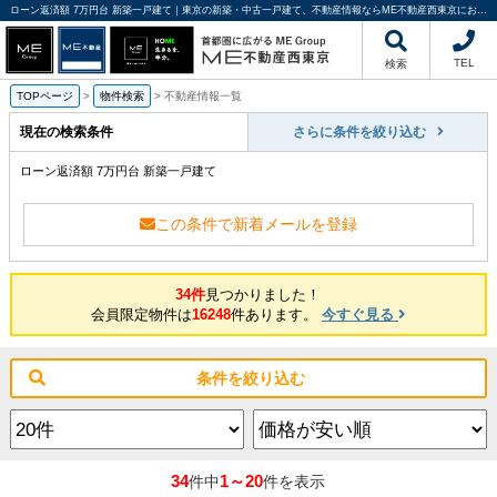
ローン返済額 7万円台 新築一戸建て｜東京の新築・中古一戸建て、不動産情報ならME不動産西東京にお任せください
TEL
検索
TOPページ
>
物件検索
>
不動産情報一覧
現在の検索条件
さらに条件を絞り込む
ローン返済額 7万円台 新築一戸建て
この条件で新着メールを登録
34件
見つかりました！
会員限定物件は
16248
件あります。
今すぐ見る
条件を絞り込む
34
1～20
件中
件を表示