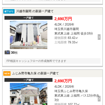
川越市藤間 の新築一戸建て
値下がり
一戸建て
2,690万円
4LDK / 2026年
埼玉県川越市藤間
東武東上線 上福岡 徒歩18分
建物面積
83.42㎡
土地面積
79.33㎡
30
枚
FP相談キャッシュフローの作成無料でできます
ふじみ野市亀久保 の新築一戸建て
NEW
一戸建て
2,690万円
4LDK / 2026年
埼玉県ふじみ野市亀久保
東武東上線 上福岡 バス12分停歩
3分
建物面積
107.72㎡