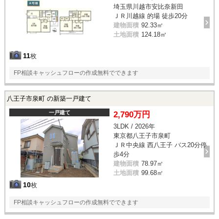
埼玉県川越市安比奈新田
ＪＲ川越線 的場 徒歩20分
建物面積
92.33㎡
土地面積
124.18㎡
11
枚
FP相談キャッシュフローの作成無料でできます
八王子市泉町 の新築一戸建て
一戸建て
2,790万円
3LDK / 2026年
東京都八王子市泉町
ＪＲ中央線 西八王子 バス20分停
歩4分
建物面積
78.97㎡
土地面積
99.68㎡
10
枚
FP相談キャッシュフローの作成無料でできます