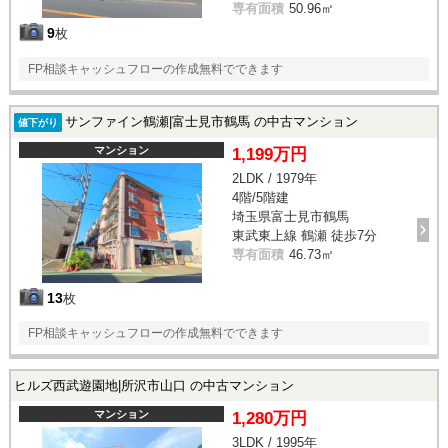
専有面積
50.96㎡
9
枚
FP相談キャッシュフローの作成無料でできます
サンファイン鶴瀬|富士見市鶴馬 の中古マンション
値下がり
マンション
1,199万円
2LDK / 1979年
4階/5階建
埼玉県富士見市鶴馬
東武東上線 鶴瀬 徒歩7分
専有面積
46.73㎡
13
枚
FP相談キャッシュフローの作成無料でできます
ヒルズ西武遊園地|所沢市山口 の中古マンション
マンション
1,280万円
3LDK / 1995年