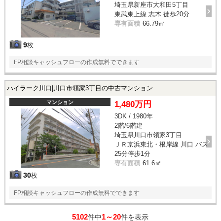
埼玉県新座市大和田5丁目
東武東上線 志木 徒歩20分
専有面積
66.79㎡
9
枚
FP相談キャッシュフローの作成無料でできます
ハイラーク川口|川口市領家3丁目の中古マンション
マンション
1,480万円
3DK / 1980年
2階/6階建
埼玉県川口市領家3丁目
ＪＲ京浜東北・根岸線 川口 バス
25分停歩1分
専有面積
61.6㎡
30
枚
FP相談キャッシュフローの作成無料でできます
5102
1～20
件中
件を表示