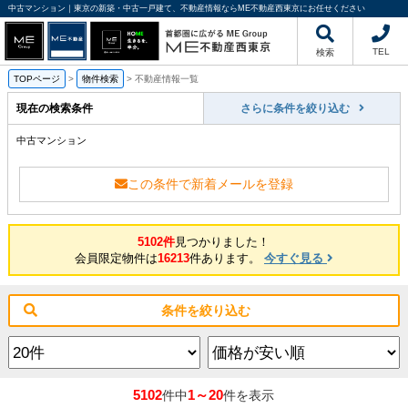
中古マンション｜東京の新築・中古一戸建て、不動産情報ならME不動産西東京にお任せください
TEL
検索
TOPページ
>
物件検索
>
不動産情報一覧
現在の検索条件
さらに条件を絞り込む
中古マンション
この条件で新着メールを登録
5102件
見つかりました！
会員限定物件は
16213
件あります。
今すぐ見る
条件を絞り込む
5102
1～20
件中
件を表示