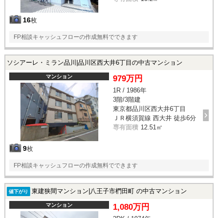
16
枚
FP相談キャッシュフローの作成無料でできます
ソシアーレ・ミラン品川|品川区西大井6丁目の中古マンション
マンション
979万円
1R / 1986年
3階/3階建
東京都品川区西大井6丁目
ＪＲ横須賀線 西大井 徒歩6分
専有面積
12.51㎡
9
枚
FP相談キャッシュフローの作成無料でできます
東建狭間マンション|八王子市椚田町 の中古マンション
値下がり
マンション
1,080万円