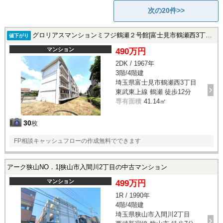
次の20件>>
グロリアスマンションミフジ鶴瀬２号館|富士見市鶴瀬西3丁目の中古マンション
値下がり
マンション
490万円
2DK / 1967年
3階/4階建
埼玉県富士見市鶴瀬西3丁目
東武東上線 鶴瀬 徒歩12分
専有面積
41.14㎡
30
枚
FP相談キャッシュフローの作成無料でできます
アーク狭山NO．1|狭山市入間川2丁目の中古マンション
マンション
499万円
1R / 1990年
4階/4階建
埼玉県狭山市入間川2丁目