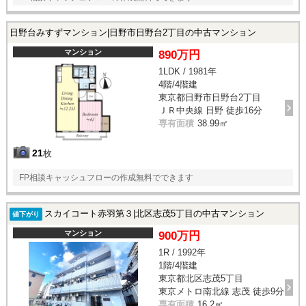
日野台みすずマンション|日野市日野台2丁目の中古マンション
マンション
890万円
1LDK / 1981年
4階/4階建
東京都日野市日野台2丁目
ＪＲ中央線 日野 徒歩16分
専有面積
38.99㎡
21
枚
FP相談キャッシュフローの作成無料でできます
スカイコート赤羽第３|北区志茂5丁目の中古マンション
値下がり
マンション
900万円
1R / 1992年
1階/4階建
東京都北区志茂5丁目
東京メトロ南北線 志茂 徒歩9分
専有面積
16.2㎡