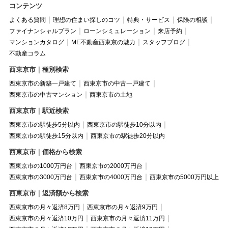
コンテンツ
よくある質問
理想の住まい探しのコツ
特典・サービス
保険の相談
ファイナンシャルプラン
ローンシミュレーション
来店予約
マンションカタログ
ME不動産西東京の魅力
スタッフブログ
不動産コラム
西東京市｜種別検索
西東京市の新築一戸建て
西東京市の中古一戸建て
西東京市の中古マンション
西東京市の土地
西東京市｜駅近検索
西東京市の駅徒歩5分以内
西東京市の駅徒歩10分以内
西東京市の駅徒歩15分以内
西東京市の駅徒歩20分以内
西東京市｜価格から検索
西東京市の1000万円台
西東京市の2000万円台
西東京市の3000万円台
西東京市の4000万円台
西東京市の5000万円以上
西東京市｜返済額から検索
西東京市の月々返済8万円
西東京市の月々返済9万円
西東京市の月々返済10万円
西東京市の月々返済11万円