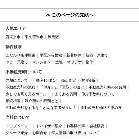
このページの先頭へ
人気エリア
西東京市
東久留米市
練馬区
物件検索
こだわり条件検索
学区から検索
新着物件
新築一戸建て
中古一戸建て
マンション
土地
オリジナル物件
不動産売却について
売却について
不動産1分査定
売却査定
住宅診断
不動産売却の流れ
「仲介」と「買取」の違い
不動産売却時の諸費用
少しでも高く売るポイント
よくある質問
仲介手数料について
相続相談
媒介契約の種類とは
不動産売却をするならどんな業者が良い？
不動産売却価格の決め方
当社について
トップページ
アドバイザー紹介
お客様の声
会社概要
グループ紹介
お問合せ
個人情報の取り扱いについて