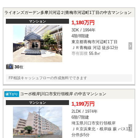
ライオンズガーデン多摩川河辺２|青梅市河辺町1丁目の中古マンション
マンション
1,180万円
3DK / 1994年
4階/8階建
東京都青梅市河辺町1丁目
ＪＲ青梅線 河辺 徒歩12分
専有面積
55.8㎡
30
枚
FP相談キャッシュフローの作成無料でできます
コーポ根岸|川口市安行領根岸 の中古マンション
値下がり
マンション
1,199万円
2LDK / 1974年
6階/7階建
埼玉県川口市安行領根岸
ＪＲ京浜東北・根岸線 蕨 バス17
分停歩5分