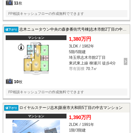
11
枚
FP相談キャッシュフローの作成無料でできます
志木ニュータウン中央の森参番街弐号棟|志木市館2丁目の中古マンション
値下がり
マンション
1,380万円
3LDK / 1982年
5階/5階建
埼玉県志木市館2丁目
東武東上線 柳瀬川 徒歩4分
専有面積
70.7㎡
10
枚
FP相談キャッシュフローの作成無料でできます
ロイヤルステージ志木|新座市大和田5丁目の中古マンション
値下がり
マンション
1,390万円
2LDK / 1991年
1階/3階建