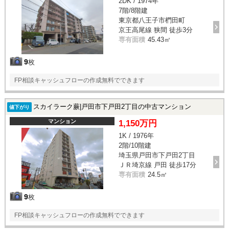
2DK / 1974年
7階/8階建
東京都八王子市椚田町
京王高尾線 狭間 徒歩3分
専有面積
45.43㎡
9
枚
FP相談キャッシュフローの作成無料でできます
スカイラーク蕨|戸田市下戸田2丁目の中古マンション
値下がり
マンション
1,150万円
1K / 1976年
2階/10階建
埼玉県戸田市下戸田2丁目
ＪＲ埼京線 戸田 徒歩17分
専有面積
24.5㎡
9
枚
FP相談キャッシュフローの作成無料でできます