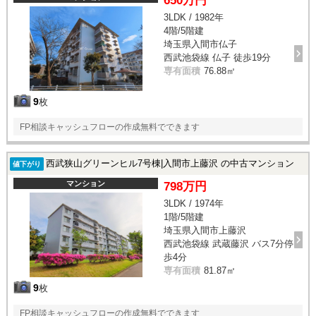
650万円
3LDK / 1982年
4階/5階建
埼玉県入間市仏子
西武池袋線 仏子 徒歩19分
専有面積
76.88㎡
9
枚
FP相談キャッシュフローの作成無料でできます
西武狭山グリーンヒル7号棟|入間市上藤沢 の中古マンション
値下がり
マンション
798万円
3LDK / 1974年
1階/5階建
埼玉県入間市上藤沢
西武池袋線 武蔵藤沢 バス7分停
歩4分
専有面積
81.87㎡
9
枚
FP相談キャッシュフローの作成無料でできます