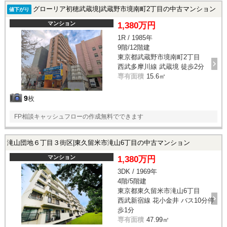
グローリア初穂武蔵境|武蔵野市境南町2丁目の中古マンション
値下がり
マンション
1,380万円
1R / 1985年
9階/12階建
東京都武蔵野市境南町2丁目
西武多摩川線 武蔵境 徒歩2分
専有面積
15.6㎡
9
枚
FP相談キャッシュフローの作成無料でできます
滝山団地６丁目３街区|東久留米市滝山6丁目の中古マンション
マンション
1,380万円
3DK / 1969年
4階/5階建
東京都東久留米市滝山6丁目
西武新宿線 花小金井 バス10分停
歩1分
専有面積
47.99㎡