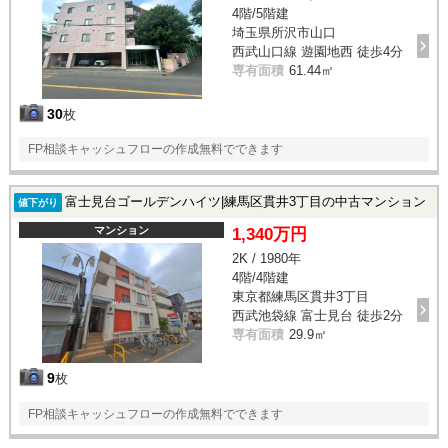
4階/5階建
埼玉県所沢市山口
西武山口線 遊園地西 徒歩4分
専有面積
61.44㎡
30
枚
FP相談キャッシュフローの作成無料でできます
富士見台ゴールデンハイツ|練馬区貫井3丁目の中古マンション
値下がり
マンション
1,340万円
2K / 1980年
4階/4階建
東京都練馬区貫井3丁目
西武池袋線 富士見台 徒歩2分
専有面積
29.9㎡
9
枚
FP相談キャッシュフローの作成無料でできます