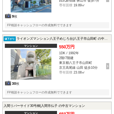
西武新宿線 狭山市 徒歩7分
専有面積
19.89㎡
9
枚
FP相談キャッシュフローの作成無料でできます
ライオンズマンション八王子めじろ台|八王子市山田町 の中古マンション
値下がり
マンション
550万円
1DK / 1992年
2階/7階建
東京都八王子市山田町
京王高尾線 山田 徒歩10分
専有面積
23.08㎡
30
枚
FP相談キャッシュフローの作成無料でできます
入間リバーサイド30号棟|入間市仏子 の中古マンション
マンション