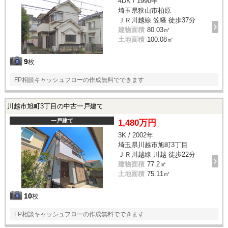
4DK / 1990年
埼玉県狭山市柏原
ＪＲ川越線 笠幡 徒歩37分
建物面積
80.03㎡
土地面積
100.08㎡
9
枚
FP相談キャッシュフローの作成無料でできます
川越市旭町3丁目の中古一戸建て
一戸建て
1,480万円
3K / 2002年
埼玉県川越市旭町3丁目
ＪＲ川越線 川越 徒歩22分
建物面積
77.2㎡
土地面積
75.11㎡
10
枚
FP相談キャッシュフローの作成無料でできます