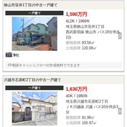
狭山市笹井1丁目の中古一戸建て
一戸建て
1,590万円
4LDK / 1989年
埼玉県狭山市笹井1丁目
西武新宿線 狭山市 バス18分停歩
2分
建物面積
93.56㎡
土地面積
120.08㎡
9
枚
FP相談キャッシュフローの作成無料でできます
川越市石原町2丁目の中古一戸建て
一戸建て
1,630万円
4DK / 1980年
埼玉県川越市石原町2丁目
ＪＲ川越線 川越 バス10分停歩3
分
建物面積
81.98㎡
土地面積
105.87㎡