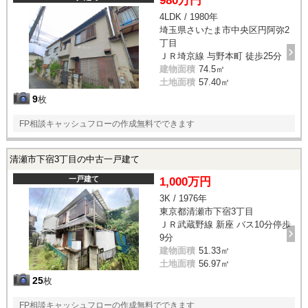
980万円
4LDK / 1980年
埼玉県さいたま市中央区円阿弥2
丁目
ＪＲ埼京線 与野本町 徒歩25分
建物面積
74.5㎡
土地面積
57.40㎡
9
枚
FP相談キャッシュフローの作成無料でできます
清瀬市下宿3丁目の中古一戸建て
一戸建て
1,000万円
3K / 1976年
東京都清瀬市下宿3丁目
ＪＲ武蔵野線 新座 バス10分停歩
9分
建物面積
51.33㎡
土地面積
56.97㎡
25
枚
FP相談キャッシュフローの作成無料でできます