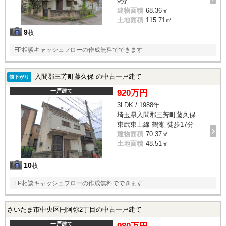
9分
建物面積
68.36㎡
土地面積
115.71㎡
9
枚
FP相談キャッシュフローの作成無料でできます
入間郡三芳町藤久保 の中古一戸建て
値下がり
一戸建て
920万円
3LDK / 1988年
埼玉県入間郡三芳町藤久保
東武東上線 鶴瀬 徒歩17分
建物面積
70.37㎡
土地面積
48.51㎡
10
枚
FP相談キャッシュフローの作成無料でできます
さいたま市中央区円阿弥2丁目の中古一戸建て
一戸建て