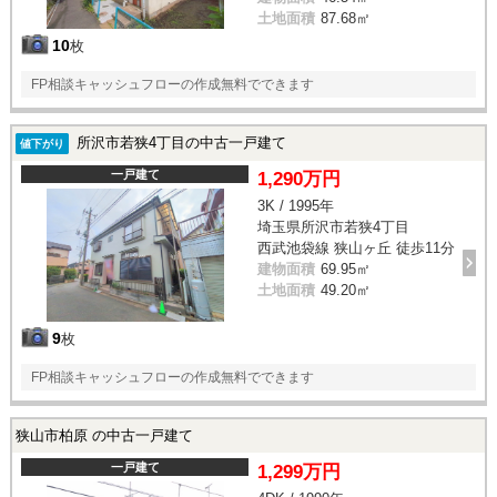
土地面積
87.68㎡
10
枚
FP相談キャッシュフローの作成無料でできます
所沢市若狭4丁目の中古一戸建て
値下がり
一戸建て
1,290万円
3K / 1995年
埼玉県所沢市若狭4丁目
西武池袋線 狭山ヶ丘 徒歩11分
建物面積
69.95㎡
土地面積
49.20㎡
9
枚
FP相談キャッシュフローの作成無料でできます
狭山市柏原 の中古一戸建て
一戸建て
1,299万円