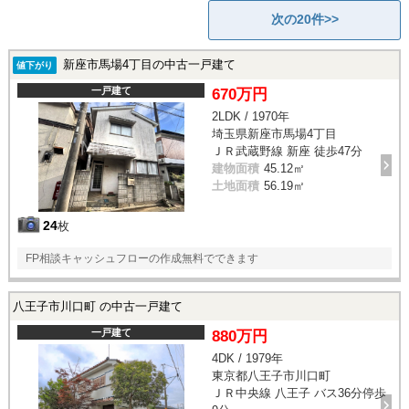
次の20件>>
新座市馬場4丁目の中古一戸建て
値下がり
一戸建て
670万円
2LDK / 1970年
埼玉県新座市馬場4丁目
ＪＲ武蔵野線 新座 徒歩47分
建物面積
45.12㎡
土地面積
56.19㎡
24
枚
FP相談キャッシュフローの作成無料でできます
八王子市川口町 の中古一戸建て
一戸建て
880万円
4DK / 1979年
東京都八王子市川口町
ＪＲ中央線 八王子 バス36分停歩