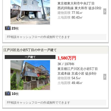
東京都東大和市中央2丁目
西武拝島線 東大和市 徒歩19分
建物面積
77.91㎡
土地面積
80.43㎡
23
枚
FP相談キャッシュフローの作成無料でできます
江戸川区北小岩5丁目の中古一戸建て
一戸建て
1,580万円
3K / 1978年
東京都江戸川区北小岩5丁目
京成本線 京成小岩 徒歩8分
建物面積
54.5㎡
土地面積
49.46㎡
10
枚
FP相談キャッシュフローの作成無料でできます