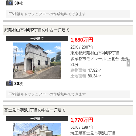
30
枚
FP相談キャッシュフローの作成無料でできます
武蔵村山市神明2丁目の中古一戸建て
一戸建て
1,680万円
2DK / 2007年
東京都武蔵村山市神明2丁目
多摩都市モノレール 上北台 徒歩
21分
建物面積
47.92㎡
土地面積
80.34㎡
30
枚
FP相談キャッシュフローの作成無料でできます
富士見市羽沢1丁目の中古一戸建て
一戸建て
1,770万円
5DK / 1997年
埼玉県富士見市羽沢1丁目