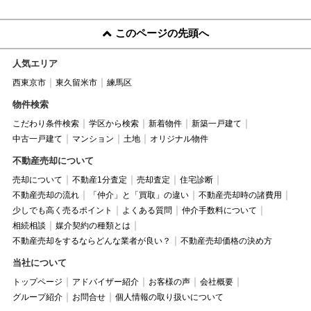
このページの先頭へ
人気エリア
西東京市
東久留米市
練馬区
物件検索
こだわり条件検索
学区から検索
新着物件
新築一戸建て
中古一戸建て
マンション
土地
オリジナル物件
不動産売却について
売却について
不動産1分査定
売却査定
住宅診断
不動産売却の流れ
「仲介」と「買取」の違い
不動産売却時の諸費用
少しでも高く売るポイント
よくある質問
仲介手数料について
相続相談
媒介契約の種類とは
不動産売却をするならどんな業者が良い？
不動産売却価格の決め方
当社について
トップページ
アドバイザー紹介
お客様の声
会社概要
グループ紹介
お問合せ
個人情報の取り扱いについて