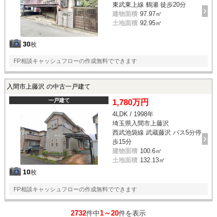
東武東上線 鶴瀬 徒歩20分
建物面積
97.97㎡
土地面積
92.95㎡
30
枚
FP相談キャッシュフローの作成無料でできます
入間市上藤沢 の中古一戸建て
一戸建て
1,780万円
4LDK / 1998年
埼玉県入間市上藤沢
西武池袋線 武蔵藤沢 バス5分停
歩15分
建物面積
100.6㎡
土地面積
132.13㎡
10
枚
FP相談キャッシュフローの作成無料でできます
2732
1～20
件中
件を表示