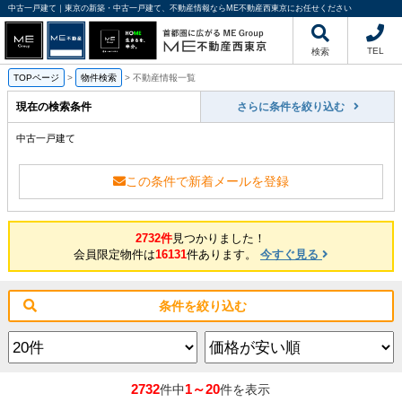
中古一戸建て｜東京の新築・中古一戸建て、不動産情報ならME不動産西東京にお任せください
TEL
検索
TOPページ
>
物件検索
>
不動産情報一覧
現在の検索条件
さらに条件を絞り込む
中古一戸建て
この条件で新着メールを登録
2732件
見つかりました！
会員限定物件は
16131
件あります。
今すぐ見る
条件を絞り込む
2732
1～20
件中
件を表示