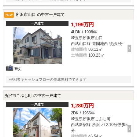
所沢市山口 の中古一戸建て
NEW
一戸建て
1,199万円
4LDK / 1998年
埼玉県所沢市山口
西武山口線 遊園地西 徒歩7分
建物面積
86.11㎡
土地面積
100.23㎡
9
枚
FP相談キャッシュフローの作成無料でできます
所沢市こぶし町 の中古一戸建て
一戸建て
1,280万円
2DK / 1966年
埼玉県所沢市こぶし町
西武新宿線 所沢 バス10分停歩5
分
建物面積
46.54㎡