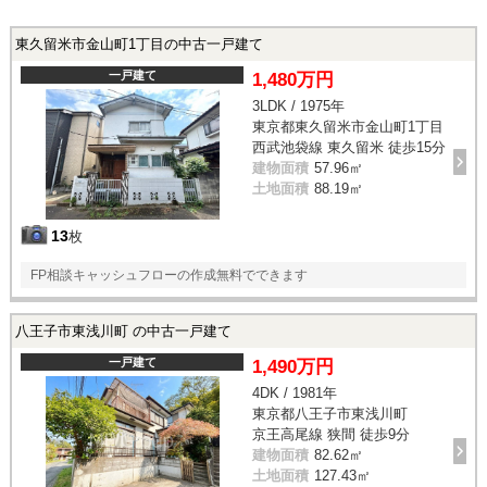
東久留米市金山町1丁目の中古一戸建て
一戸建て
1,480万円
3LDK / 1975年
東京都東久留米市金山町1丁目
西武池袋線 東久留米 徒歩15分
建物面積
57.96㎡
土地面積
88.19㎡
13
枚
FP相談キャッシュフローの作成無料でできます
八王子市東浅川町 の中古一戸建て
一戸建て
1,490万円
4DK / 1981年
東京都八王子市東浅川町
京王高尾線 狭間 徒歩9分
建物面積
82.62㎡
土地面積
127.43㎡