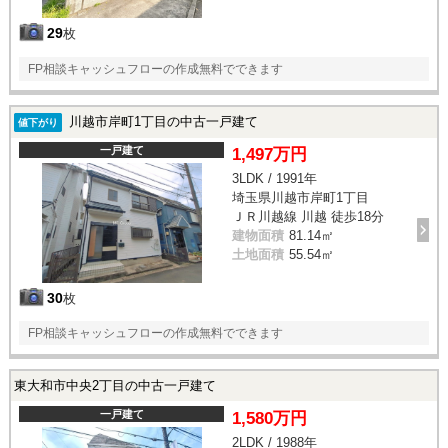
29
枚
FP相談キャッシュフローの作成無料でできます
川越市岸町1丁目の中古一戸建て
値下がり
一戸建て
1,497万円
3LDK / 1991年
埼玉県川越市岸町1丁目
ＪＲ川越線 川越 徒歩18分
建物面積
81.14㎡
土地面積
55.54㎡
30
枚
FP相談キャッシュフローの作成無料でできます
東大和市中央2丁目の中古一戸建て
一戸建て
1,580万円
2LDK / 1988年