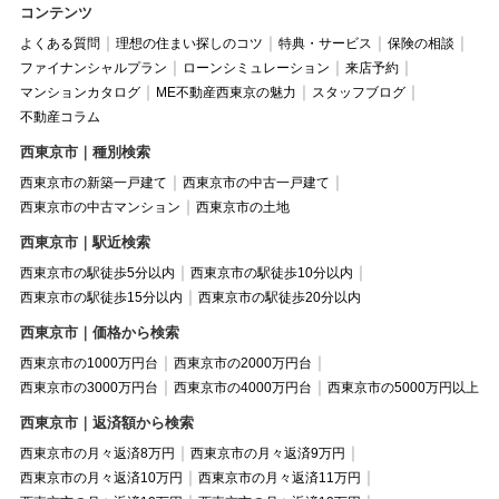
コンテンツ
よくある質問
理想の住まい探しのコツ
特典・サービス
保険の相談
ファイナンシャルプラン
ローンシミュレーション
来店予約
マンションカタログ
ME不動産西東京の魅力
スタッフブログ
不動産コラム
西東京市｜種別検索
西東京市の新築一戸建て
西東京市の中古一戸建て
西東京市の中古マンション
西東京市の土地
西東京市｜駅近検索
西東京市の駅徒歩5分以内
西東京市の駅徒歩10分以内
西東京市の駅徒歩15分以内
西東京市の駅徒歩20分以内
西東京市｜価格から検索
西東京市の1000万円台
西東京市の2000万円台
西東京市の3000万円台
西東京市の4000万円台
西東京市の5000万円以上
西東京市｜返済額から検索
西東京市の月々返済8万円
西東京市の月々返済9万円
西東京市の月々返済10万円
西東京市の月々返済11万円