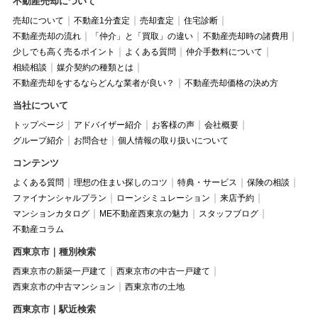
不動産売却について
売却について
不動産1分査定
売却査定
住宅診断
不動産売却の流れ
「仲介」と「買取」の違い
不動産売却時の諸費用
少しでも高く売るポイント
よくある質問
仲介手数料について
相続相談
媒介契約の種類とは
不動産売却をするならどんな業者が良い？
不動産売却価格の決め方
当社について
トップページ
アドバイザー紹介
お客様の声
会社概要
グループ紹介
お問合せ
個人情報の取り扱いについて
コンテンツ
よくある質問
理想の住まい探しのコツ
特典・サービス
保険の相談
ファイナンシャルプラン
ローンシミュレーション
来店予約
マンションカタログ
ME不動産西東京の魅力
スタッフブログ
不動産コラム
西東京市｜種別検索
西東京市の新築一戸建て
西東京市の中古一戸建て
西東京市の中古マンション
西東京市の土地
西東京市｜駅近検索