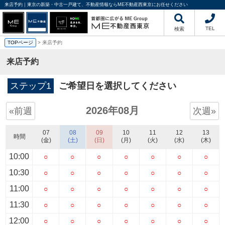
来店予約｜東京の新築・中古一戸建て、不動産情報ならME不動産西東京にお任せください
TEL
検索
TOPページ
> 来店予約
来店予約
ステップ1
ご希望日を選択してください
2026年08月
«前週
次週»
07
08
09
10
11
12
13
時間
(金)
(土)
(日)
(月)
(火)
(水)
(木)
10:00
○
○
○
○
○
○
○
10:30
○
○
○
○
○
○
○
11:00
○
○
○
○
○
○
○
11:30
○
○
○
○
○
○
○
12:00
○
○
○
○
○
○
○