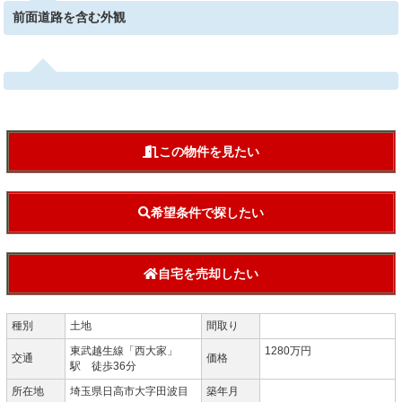
前面道路を含む外観
この物件を見たい
希望条件で探したい
自宅を売却したい
種別
土地
間取り
東武越生線「西大家」
1280万円
交通
価格
駅 徒歩36分
所在地
埼玉県日高市大字田波目
築年月