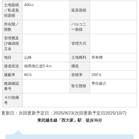
土地面積
400㎡
／私道負
延床面積
担面積
所在階／
バルコニ
階数
ー面積
管理費及
び修繕積
管理方式
立金
地目
山林
土地権利
所有権
接道状況
南西側公道5.4ｍ
構造
建蔽率
60％
容積率
200％
建築確認
専任媒介
取引態様
番号
その他備
考
更新日・次回更新予定日：2025/9/23(次回更新予定日2025/10/7)
東武越生線「西大家」駅 徒歩36分