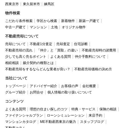
西東京市
東久留米市
練馬区
物件検索
こだわり条件検索
学区から検索
新着物件
新築一戸建て
中古一戸建て
マンション
土地
オリジナル物件
不動産売却について
売却について
不動産1分査定
売却査定
住宅診断
不動産売却の流れ
「仲介」と「買取」の違い
不動産売却時の諸費用
少しでも高く売るポイント
よくある質問
仲介手数料について
相続相談
媒介契約の種類とは
不動産売却をするならどんな業者が良い？
不動産売却価格の決め方
当社について
トップページ
アドバイザー紹介
お客様の声
会社概要
グループ紹介
お問合せ
個人情報の取り扱いについて
コンテンツ
よくある質問
理想の住まい探しのコツ
特典・サービス
保険の相談
ファイナンシャルプラン
ローンシミュレーション
来店予約
マンションカタログ
ME不動産西東京の魅力
スタッフブログ