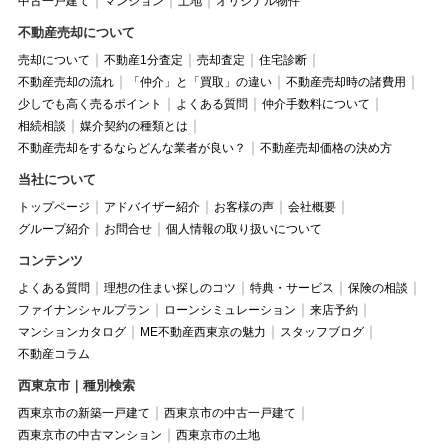
中古一戸建て
マンション
土地
オリジナル物件
不動産売却について
売却について
不動産1分査定
売却査定
住宅診断
不動産売却の流れ
「仲介」と「買取」の違い
不動産売却時の諸費用
少しでも高く売るポイント
よくある質問
仲介手数料について
相続相談
媒介契約の種類とは
不動産売却をするならどんな業者が良い？
不動産売却価格の決め方
当社について
トップページ
アドバイザー紹介
お客様の声
会社概要
グループ紹介
お問合せ
個人情報の取り扱いについて
コンテンツ
よくある質問
理想の住まい探しのコツ
特典・サービス
保険の相談
ファイナンシャルプラン
ローンシミュレーション
来店予約
マンションカタログ
ME不動産西東京の魅力
スタッフブログ
不動産コラム
西東京市｜種別検索
西東京市の新築一戸建て
西東京市の中古一戸建て
西東京市の中古マンション
西東京市の土地