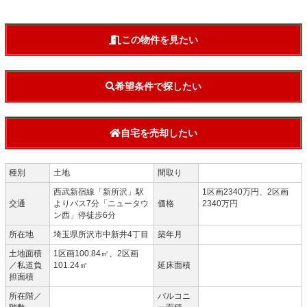
この物件を見たい
希望条件で探したい
自宅を売却したい
種別
土地
間取り
西武新宿線「新所沢」駅
1区画2340万円、2区画
交通
よりバス7分「ニュータウ
価格
2340万円
ン西」停徒歩6分
所在地
埼玉県所沢市中新井4丁目
築年月
土地面積
1区画100.84㎡、2区画
／私道負
101.24㎡
延床面積
担面積
所在階／
バルコニ