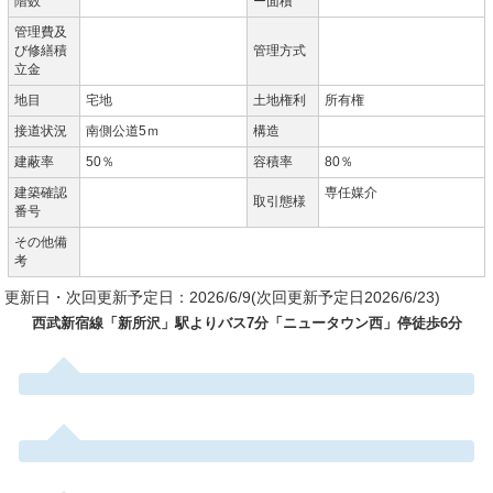
階数
ー面積
管理費及
び修繕積
管理方式
立金
地目
宅地
土地権利
所有権
接道状況
南側公道5ｍ
構造
建蔽率
50％
容積率
80％
建築確認
専任媒介
取引態様
番号
その他備
考
更新日・次回更新予定日：2026/6/9(次回更新予定日2026/6/23)
西武新宿線「新所沢」駅よりバス7分「ニュータウン西」停徒歩6分