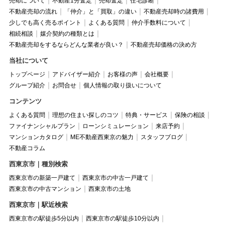
売却について
不動産1分査定
売却査定
住宅診断
不動産売却の流れ
「仲介」と「買取」の違い
不動産売却時の諸費用
少しでも高く売るポイント
よくある質問
仲介手数料について
相続相談
媒介契約の種類とは
不動産売却をするならどんな業者が良い？
不動産売却価格の決め方
当社について
トップページ
アドバイザー紹介
お客様の声
会社概要
グループ紹介
お問合せ
個人情報の取り扱いについて
コンテンツ
よくある質問
理想の住まい探しのコツ
特典・サービス
保険の相談
ファイナンシャルプラン
ローンシミュレーション
来店予約
マンションカタログ
ME不動産西東京の魅力
スタッフブログ
不動産コラム
西東京市｜種別検索
西東京市の新築一戸建て
西東京市の中古一戸建て
西東京市の中古マンション
西東京市の土地
西東京市｜駅近検索
西東京市の駅徒歩5分以内
西東京市の駅徒歩10分以内