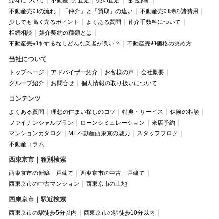
売却について
不動産1分査定
売却査定
住宅診断
不動産売却の流れ
「仲介」と「買取」の違い
不動産売却時の諸費用
少しでも高く売るポイント
よくある質問
仲介手数料について
相続相談
媒介契約の種類とは
不動産売却をするならどんな業者が良い？
不動産売却価格の決め方
当社について
トップページ
アドバイザー紹介
お客様の声
会社概要
グループ紹介
お問合せ
個人情報の取り扱いについて
コンテンツ
よくある質問
理想の住まい探しのコツ
特典・サービス
保険の相談
ファイナンシャルプラン
ローンシミュレーション
来店予約
マンションカタログ
ME不動産西東京の魅力
スタッフブログ
不動産コラム
西東京市｜種別検索
西東京市の新築一戸建て
西東京市の中古一戸建て
西東京市の中古マンション
西東京市の土地
西東京市｜駅近検索
西東京市の駅徒歩5分以内
西東京市の駅徒歩10分以内