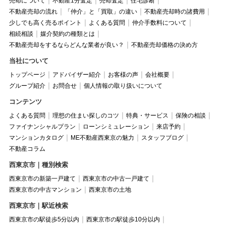
売却について
不動産1分査定
売却査定
住宅診断
不動産売却の流れ
「仲介」と「買取」の違い
不動産売却時の諸費用
少しでも高く売るポイント
よくある質問
仲介手数料について
相続相談
媒介契約の種類とは
不動産売却をするならどんな業者が良い？
不動産売却価格の決め方
当社について
トップページ
アドバイザー紹介
お客様の声
会社概要
グループ紹介
お問合せ
個人情報の取り扱いについて
コンテンツ
よくある質問
理想の住まい探しのコツ
特典・サービス
保険の相談
ファイナンシャルプラン
ローンシミュレーション
来店予約
マンションカタログ
ME不動産西東京の魅力
スタッフブログ
不動産コラム
西東京市｜種別検索
西東京市の新築一戸建て
西東京市の中古一戸建て
西東京市の中古マンション
西東京市の土地
西東京市｜駅近検索
西東京市の駅徒歩5分以内
西東京市の駅徒歩10分以内