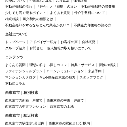
売却について
不動産1分査定
売却査定
住宅診断
不動産売却の流れ
「仲介」と「買取」の違い
不動産売却時の諸費用
少しでも高く売るポイント
よくある質問
仲介手数料について
相続相談
媒介契約の種類とは
不動産売却をするならどんな業者が良い？
不動産売却価格の決め方
当社について
トップページ
アドバイザー紹介
お客様の声
会社概要
グループ紹介
お問合せ
個人情報の取り扱いについて
コンテンツ
よくある質問
理想の住まい探しのコツ
特典・サービス
保険の相談
ファイナンシャルプラン
ローンシミュレーション
来店予約
マンションカタログ
ME不動産西東京の魅力
スタッフブログ
不動産コラム
西東京市｜種別検索
西東京市の新築一戸建て
西東京市の中古一戸建て
西東京市の中古マンション
西東京市の土地
西東京市｜駅近検索
西東京市の駅徒歩5分以内
西東京市の駅徒歩10分以内